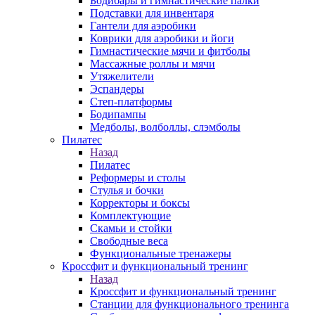
Бодибары и гимнастические палки
Подставки для инвентаря
Гантели для аэробики
Коврики для аэробики и йоги
Гимнастические мячи и фитболы
Массажные роллы и мячи
Утяжелители
Эспандеры
Степ-платформы
Бодипампы
Медболы, волболлы, слэмболы
Пилатес
Назад
Пилатес
Реформеры и столы
Стулья и бочки
Корректоры и боксы
Комплектующие
Скамьи и стойки
Свободные веса
Функциональные тренажеры
Кроссфит и функциональный тренинг
Назад
Кроссфит и функциональный тренинг
Станции для функционального тренинга