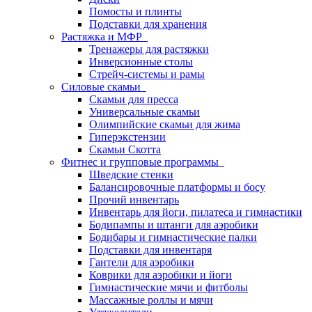
Помосты и плинты
Подставки для хранения
Растяжка и МФР
Тренажеры для растяжки
Инверсионные столы
Стрейч-системы и рамы
Силовые скамьи
Скамьи для пресса
Универсальные скамьи
Олимпийские скамьи для жима
Гиперэкстензии
Скамьи Скотта
Фитнес и групповые программы
Шведские стенки
Балансировочные платформы и босу
Прочий инвентарь
Инвентарь для йоги, пилатеса и гимнастики
Бодипампы и штанги для аэробики
Бодибары и гимнастические палки
Подставки для инвентаря
Гантели для аэробики
Коврики для аэробики и йоги
Гимнастические мячи и фитболы
Массажные роллы и мячи