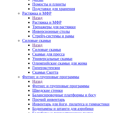
Помосты и плинты
Подставки для хранения
Растяжка и МФР
Назад
Растяжка и МФР
Тренажеры для растяжки
Инверсионные столы
Стрейч-системы и рамы
Силовые скамьи
Назад
Силовые скамьи
Скамьи для пресса
Универсальные скамьи
Олимпийские скамьи для жима
Гиперэкстензии
Скамьи Скотта
Фитнес и групповые программы
Назад
Фитнес и групповые программы
Шведские стенки
Балансировочные платформы и босу
Прочий инвентарь
Инвентарь для йоги, пилатеса и гимнастики
Бодипампы и штанги для аэробики