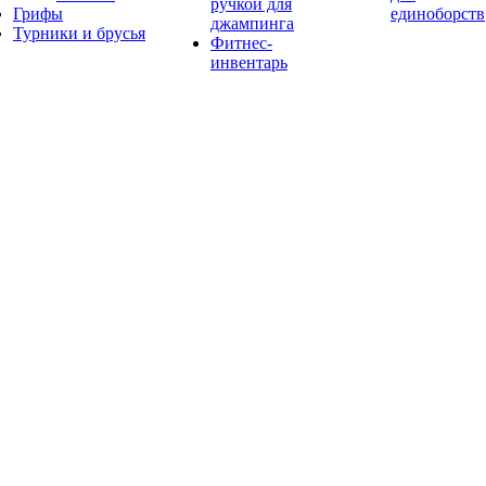
ручкой для
Грифы
единоборств
джампинга
Турники и брусья
Фитнес-
инвентарь