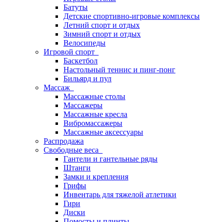
Батуты
Детские спортивно-игровые комплексы
Летний спорт и отдых
Зимний спорт и отдых
Велосипеды
Игровой спорт
Баскетбол
Настольный теннис и пинг-понг
Бильярд и пул
Массаж
Массажные столы
Массажеры
Массажные кресла
Вибромассажеры
Массажные аксессуары
Распродажа
Свободные веса
Гантели и гантельные ряды
Штанги
Замки и крепления
Грифы
Инвентарь для тяжелой атлетики
Гири
Диски
Помосты и плинты