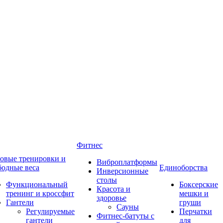
Фитнес
овые тренировки и
Виброплатформы
бодные веса
Единоборства
Инверсионные
столы
Функциональный
Боксерские
Красота и
тренинг и кроссфит
мешки и
здоровье
Гантели
груши
Сауны
Регулируемые
Перчатки
Фитнес-батуты с
гантели
для