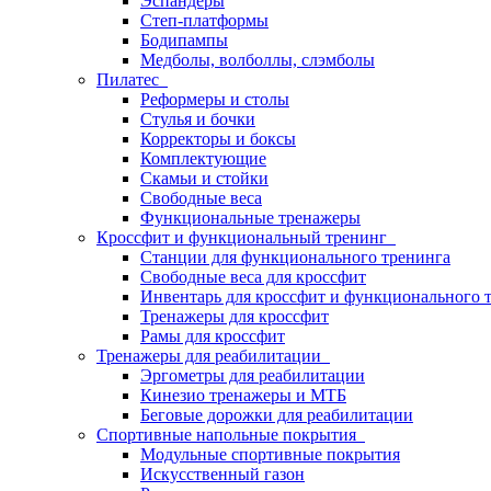
Эспандеры
Степ-платформы
Бодипампы
Медболы, волболлы, слэмболы
Пилатес
Реформеры и столы
Стулья и бочки
Корректоры и боксы
Комплектующие
Скамьи и стойки
Свободные веса
Функциональные тренажеры
Кроссфит и функциональный тренинг
Станции для функционального тренинга
Свободные веса для кроссфит
Инвентарь для кроссфит и функционального 
Тренажеры для кроссфит
Рамы для кроссфит
Тренажеры для реабилитации
Эргометры для реабилитации
Кинезио тренажеры и МТБ
Беговые дорожки для реабилитации
Спортивные напольные покрытия
Модульные спортивные покрытия
Искусственный газон