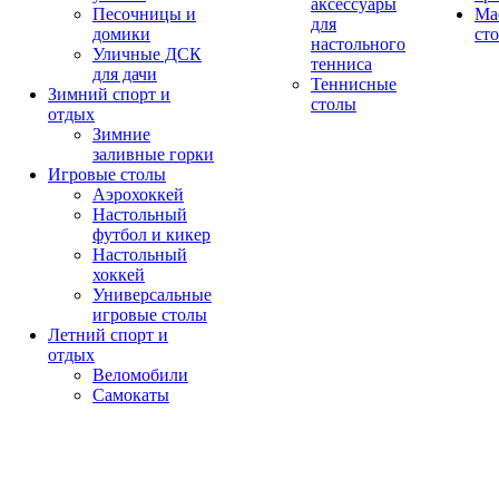
аксессуары
Песочницы и
Ма
для
домики
ст
настольного
Уличные ДСК
тенниса
для дачи
Теннисные
Зимний спорт и
столы
отдых
Зимние
заливные горки
Игровые столы
Аэрохоккей
Настольный
футбол и кикер
Настольный
хоккей
Универсальные
игровые столы
Летний спорт и
отдых
Веломобили
Самокаты