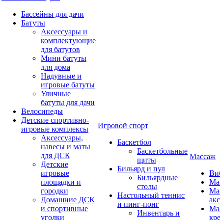
Бассейны для дачи
Батуты
Аксессуары и
комплектующие
для батутов
Мини батуты
для дома
Надувные и
игровые батуты
Уличные
батуты для дачи
Велосипеды
Детские спортивно-
Игровой спорт
игровые комплексы
Аксессуары,
Баскетбол
навесы и маты
Баскетбольные
для ДСК
Массаж
щиты
Детские
Бильярд и пул
игровые
Ви
Бильярдные
площадки и
Ма
столы
городки
Ма
Настольный теннис
Домашние ДСК
ак
и пинг-понг
и спортивные
Ма
Инвентарь и
уголки
кр