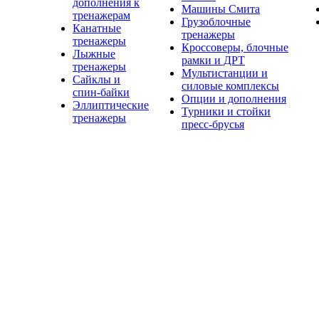
дополнения к
Машины Смита
тренажерам
Грузоблочные
Канатные
тренажеры
тренажеры
Кроссоверы, блочные
Лыжные
рамки и ДРТ
тренажеры
Мультистанции и
Сайклы и
силовые комплексы
спин-байки
Опции и дополнения
Эллиптические
Турники и стойки
тренажеры
пресс-брусья