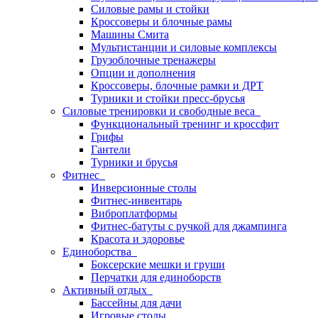
Силовые рамы и стойки
Кроссоверы и блочные рамы
Машины Смита
Мультистанции и силовые комплексы
Грузоблочные тренажеры
Опции и дополнения
Кроссоверы, блочные рамки и ДРТ
Турники и стойки пресс-брусья
Силовые тренировки и свободные веса
Функциональный тренинг и кроссфит
Грифы
Гантели
Турники и брусья
Фитнес
Инверсионные столы
Фитнес-инвентарь
Виброплатформы
Фитнес-батуты с ручкой для джампинга
Красота и здоровье
Единоборства
Боксерские мешки и груши
Перчатки для единоборств
Активный отдых
Бассейны для дачи
Игровые столы