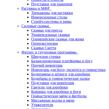
Подставки для хранения
Растяжка и МФР
Тренажеры для растяжки
Инверсионные столы
Стрейч-системы и рамы
Силовые скамьи
Скамьи для пресса
Универсальные скамьи
Олимпийские скамьи для жима
Гиперэкстензии
Скамьи Скотта
Фитнес и групповые программы
Шведские стенки
Балансировочные платформы и босу
Прочий инвентарь
Инвентарь для йоги, пилатеса и гимнастики
Бодипампы и штанги для аэробики
Бодибары и гимнастические палки
Подставки для инвентаря
Гантели для аэробики
Коврики для аэробики и йоги
Гимнастические мячи и фитболы
Массажные роллы и мячи
Утяжелители