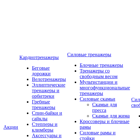
Силовые тренажеры
Кардиотренажеры
Блочные тренажеры
Беговые
Тренажеры со
дорожки
свободным весом
Велотренажеры
Мультистанции и
Эллиптические
многофункциональные
тренажеры и
тренажеры
орбитреки
Силовые скамьи
Сил
Гребные
Скамьи для
сво
тренажеры
пресса
Спин-байки и
Скамьи для жима
сайклы
Кроссоверы и блочные
Степперы и
Акции
рамы
климберы
Силовые рамы и
Аксессуары и
стойки