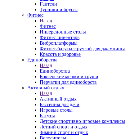
Гантели
Турники и брусья
Фитнес
Назад
Фитнес
Инверсионные столы
Фитнес-инвентарь
Виброплатформы
Фитнес-батуты с ручкой для джампинга
Красота и здоровье
Единоборства
Назад
Единоборства
Боксерские мешки и груши
Перчатки для единоборств
Активный отдых
Назад
Активный отдых
Бассейны для дачи
Игровые столы
Батуты
Детские спортивно-игровые комплексы
Летний спорт и отдых
Зимний спорт и отдых
Велосипеды