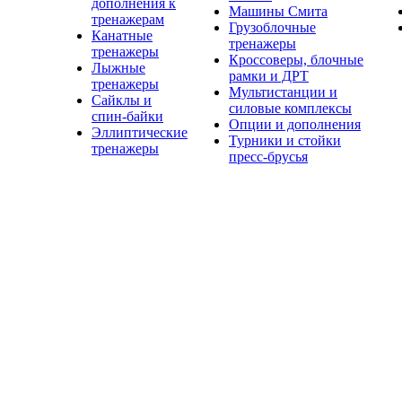
дополнения к
Машины Смита
тренажерам
Грузоблочные
Канатные
тренажеры
тренажеры
Кроссоверы, блочные
Лыжные
рамки и ДРТ
тренажеры
Мультистанции и
Сайклы и
силовые комплексы
спин-байки
Опции и дополнения
Эллиптические
Турники и стойки
тренажеры
пресс-брусья