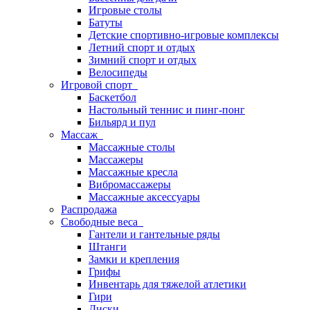
Игровые столы
Батуты
Детские спортивно-игровые комплексы
Летний спорт и отдых
Зимний спорт и отдых
Велосипеды
Игровой спорт
Баскетбол
Настольный теннис и пинг-понг
Бильярд и пул
Массаж
Массажные столы
Массажеры
Массажные кресла
Вибромассажеры
Массажные аксессуары
Распродажа
Свободные веса
Гантели и гантельные ряды
Штанги
Замки и крепления
Грифы
Инвентарь для тяжелой атлетики
Гири
Диски