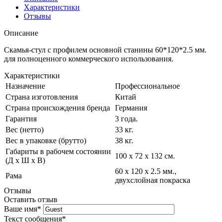
Характеристики
Отзывы
Описание
Скамья-стул с профилем основной станины 60*120*2.5 мм.
для полноценного коммерческого использования.
Характеристики
Назначение
Профессиональное
Страна изготовления
Китай
Страна происхождения бренда
Германия
Гарантия
3 года.
Вес (нетто)
33 кг.
Вес в упаковке (брутто)
38 кг.
Габариты в рабочем состоянии
100 х 72 х 132 см.
(Д х Ш х В)
60 х 120 х 2.5 мм.,
Рама
двухслойная покраска
Отзывы
Оставить отзыв
Ваше имя
*
Текст сообщения
*