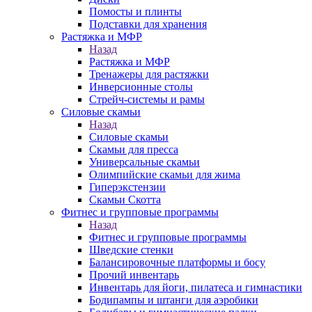
Помосты и плинты
Подставки для хранения
Растяжка и МФР
Назад
Растяжка и МФР
Тренажеры для растяжки
Инверсионные столы
Стрейч-системы и рамы
Силовые скамьи
Назад
Силовые скамьи
Скамьи для пресса
Универсальные скамьи
Олимпийские скамьи для жима
Гиперэкстензии
Скамьи Скотта
Фитнес и групповые программы
Назад
Фитнес и групповые программы
Шведские стенки
Балансировочные платформы и босу
Прочий инвентарь
Инвентарь для йоги, пилатеса и гимнастики
Бодипампы и штанги для аэробики