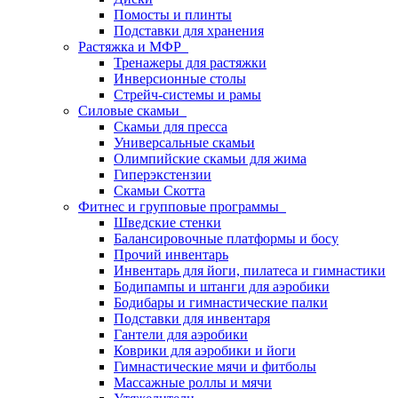
Помосты и плинты
Подставки для хранения
Растяжка и МФР
Тренажеры для растяжки
Инверсионные столы
Стрейч-системы и рамы
Силовые скамьи
Скамьи для пресса
Универсальные скамьи
Олимпийские скамьи для жима
Гиперэкстензии
Скамьи Скотта
Фитнес и групповые программы
Шведские стенки
Балансировочные платформы и босу
Прочий инвентарь
Инвентарь для йоги, пилатеса и гимнастики
Бодипампы и штанги для аэробики
Бодибары и гимнастические палки
Подставки для инвентаря
Гантели для аэробики
Коврики для аэробики и йоги
Гимнастические мячи и фитболы
Массажные роллы и мячи