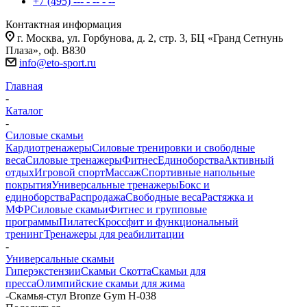
+7 (495) --- - -- - --
Контактная информация
г. Москва, ул. Горбунова, д. 2, стр. 3, БЦ «Гранд Сетнунь
Плаза», оф. В830
info@eto-sport.ru
Главная
-
Каталог
-
Силовые скамьи
Кардиотренажеры
Силовые тренировки и свободные
веса
Силовые тренажеры
Фитнес
Единоборства
Активный
отдых
Игровой спорт
Массаж
Спортивные напольные
покрытия
Универсальные тренажеры
Бокс и
единоборства
Распродажа
Свободные веса
Растяжка и
МФР
Силовые скамьи
Фитнес и групповые
программы
Пилатес
Кроссфит и функциональный
тренинг
Тренажеры для реабилитации
-
Универсальные скамьи
Гиперэкстензии
Скамьи Скотта
Скамьи для
пресса
Олимпийские скамьи для жима
-
Скамья-стул Bronze Gym H-038