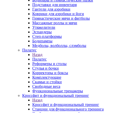
Бодибары и гимнастические палки
Подставки для инвентаря
Гантели для аэробики
Коврики для аэробики и йоги
Гимнастические мячи и фитболы
Массажные роллы и мячи
Утяжелители
Эспандеры
Степ-платформы
Бодипампы
Медболы, волболлы, слэмболы
Пилатес
Назад
Пилатес
Реформеры и столы
Стулья и бочки
Корректоры и боксы
Комплектующие
Скамьи и стойки
Свободные веса
Функциональные тренажеры
Кроссфит и функциональный тренинг
Назад
Кроссфит и функциональный тренинг
Станции для функционального тренинга