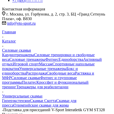
+7 (495) --- - -- - --
Контактная информация
г. Москва, ул. Горбунова, д. 2, стр. 3, БЦ «Гранд Сетнунь
Плаза», оф. В830
info@eto-sport.ru
Главная
-
Каталог
-
Силовые скамьи
Кардиотренажеры
Силовые тренировки и свободные
веса
Силовые тренажеры
Фитнес
Единоборства
Активный
отдых
Игровой спорт
Массаж
Спортивные напольные
покрытия
Универсальные тренажеры
Бокс и
единоборства
Распродажа
Свободные веса
Растяжка и
МФР
Силовые скамьи
Фитнес и групповые
программы
Пилатес
Кроссфит и функциональный
тренинг
Тренажеры для реабилитации
-
Универсальные скамьи
Гиперэкстензии
Скамьи Скотта
Скамьи для
пресса
Олимпийские скамьи для жима
-
Подставка для приседаний V-Sport Interatletik GYM ST328