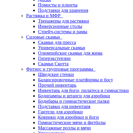
Помосты и плинты
Подставки для хранения
Растяжка и МФР
Тренажеры для растяжки
Инверсионные столы
Стрейч-системы и рамы
Силовые скамьи
Скамьи для пресса
Универсальные скамьи
Олимпийские скамьи для жима
Гиперэкстензии
Скамьи Скотта
Фитнес и групповые программы
Шведские стенки
Балансировочные платформы и босу
Прочий инвентарь
Инвентарь для йоги, пилатеса и гимнастики
Бодипампы и штанги для аэробики
Бодибары и гимнастические палки
Подставки для инвентаря
Гантели для аэробики
Коврики для аэробики и йоги
Гимнастические мячи и фитболы
Массажные роллы и мячи