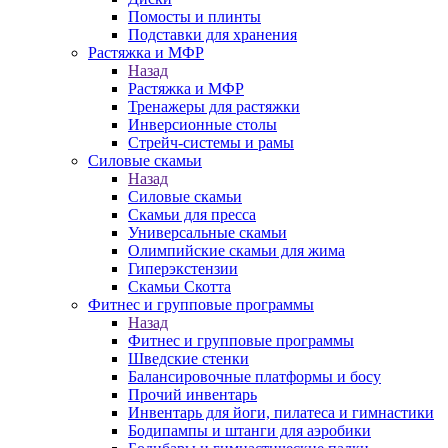
Помосты и плинты
Подставки для хранения
Растяжка и МФР
Назад
Растяжка и МФР
Тренажеры для растяжки
Инверсионные столы
Стрейч-системы и рамы
Силовые скамьи
Назад
Силовые скамьи
Скамьи для пресса
Универсальные скамьи
Олимпийские скамьи для жима
Гиперэкстензии
Скамьи Скотта
Фитнес и групповые программы
Назад
Фитнес и групповые программы
Шведские стенки
Балансировочные платформы и босу
Прочий инвентарь
Инвентарь для йоги, пилатеса и гимнастики
Бодипампы и штанги для аэробики