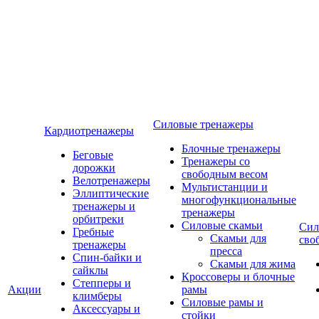
Силовые тренажеры
Кардиотренажеры
Блочные тренажеры
Беговые
Тренажеры со
дорожки
свободным весом
Велотренажеры
Мультистанции и
Эллиптические
многофункциональные
тренажеры и
тренажеры
орбитреки
Силовые скамьи
Сил
Гребные
Скамьи для
сво
тренажеры
пресса
Спин-байки и
Скамьи для жима
сайклы
Кроссоверы и блочные
Степперы и
Акции
рамы
климберы
Силовые рамы и
Аксессуары и
стойки