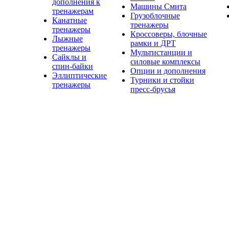
дополнения к
Машины Смита
тренажерам
Грузоблочные
Канатные
тренажеры
тренажеры
Кроссоверы, блочные
Лыжные
рамки и ДРТ
тренажеры
Мультистанции и
Сайклы и
силовые комплексы
спин-байки
Опции и дополнения
Эллиптические
Турники и стойки
тренажеры
пресс-брусья