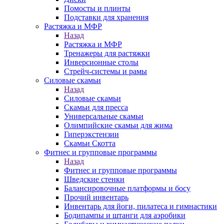
Помосты и плинты
Подставки для хранения
Растяжка и МФР
Назад
Растяжка и МФР
Тренажеры для растяжки
Инверсионные столы
Стрейч-системы и рамы
Силовые скамьи
Назад
Силовые скамьи
Скамьи для пресса
Универсальные скамьи
Олимпийские скамьи для жима
Гиперэкстензии
Скамьи Скотта
Фитнес и групповые программы
Назад
Фитнес и групповые программы
Шведские стенки
Балансировочные платформы и босу
Прочий инвентарь
Инвентарь для йоги, пилатеса и гимнастики
Бодипампы и штанги для аэробики