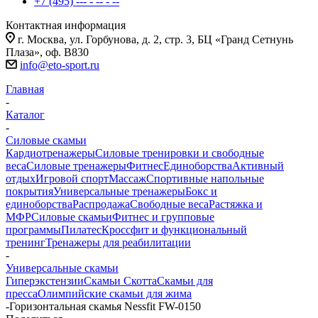
+7 (495) --- - -- - --
Контактная информация
г. Москва, ул. Горбунова, д. 2, стр. 3, БЦ «Гранд Сетнунь
Плаза», оф. В830
info@eto-sport.ru
Главная
-
Каталог
-
Силовые скамьи
Кардиотренажеры
Силовые тренировки и свободные
веса
Силовые тренажеры
Фитнес
Единоборства
Активный
отдых
Игровой спорт
Массаж
Спортивные напольные
покрытия
Универсальные тренажеры
Бокс и
единоборства
Распродажа
Свободные веса
Растяжка и
МФР
Силовые скамьи
Фитнес и групповые
программы
Пилатес
Кроссфит и функциональный
тренинг
Тренажеры для реабилитации
-
Универсальные скамьи
Гиперэкстензии
Скамьи Скотта
Скамьи для
пресса
Олимпийские скамьи для жима
-
Горизонтальная скамья Nessfit FW-0150