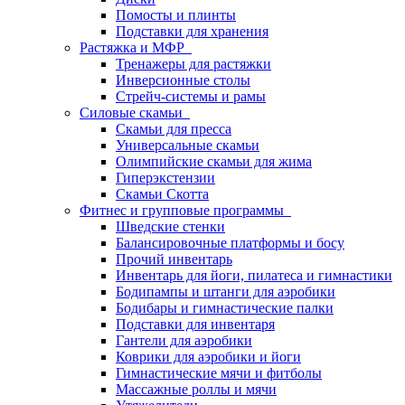
Помосты и плинты
Подставки для хранения
Растяжка и МФР
Тренажеры для растяжки
Инверсионные столы
Стрейч-системы и рамы
Силовые скамьи
Скамьи для пресса
Универсальные скамьи
Олимпийские скамьи для жима
Гиперэкстензии
Скамьи Скотта
Фитнес и групповые программы
Шведские стенки
Балансировочные платформы и босу
Прочий инвентарь
Инвентарь для йоги, пилатеса и гимнастики
Бодипампы и штанги для аэробики
Бодибары и гимнастические палки
Подставки для инвентаря
Гантели для аэробики
Коврики для аэробики и йоги
Гимнастические мячи и фитболы
Массажные роллы и мячи