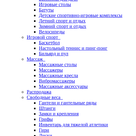
Игровые столы
Батуты
Детские спортивно-игровые комплексы
Летний спорт и отдых
Зимний спорт и отдых
Велосипеды
Игровой спорт
Баскетбол
Настольный теннис и пинг-понг
Бильярд и пул
Массаж
Массажные столы
Массажеры
Массажные кресла
Вибромассажеры
Массажные аксессуары
Распродажа
Свободные веса
Гантели и гантельные ряды
Штанги
Замки и крепления
Грифы
Инвентарь для тяжелой атлетики
Гири
Диски