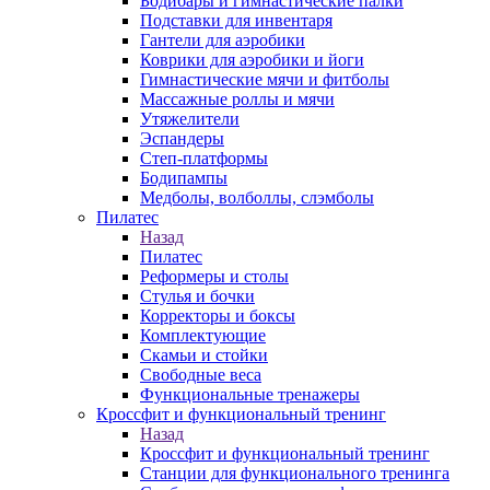
Бодибары и гимнастические палки
Подставки для инвентаря
Гантели для аэробики
Коврики для аэробики и йоги
Гимнастические мячи и фитболы
Массажные роллы и мячи
Утяжелители
Эспандеры
Степ-платформы
Бодипампы
Медболы, волболлы, слэмболы
Пилатес
Назад
Пилатес
Реформеры и столы
Стулья и бочки
Корректоры и боксы
Комплектующие
Скамьи и стойки
Свободные веса
Функциональные тренажеры
Кроссфит и функциональный тренинг
Назад
Кроссфит и функциональный тренинг
Станции для функционального тренинга