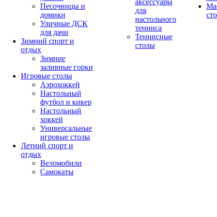
аксессуары
Песочницы и
Ма
для
домики
ст
настольного
Уличные ДСК
тенниса
для дачи
Теннисные
Зимний спорт и
столы
отдых
Зимние
заливные горки
Игровые столы
Аэрохоккей
Настольный
футбол и кикер
Настольный
хоккей
Универсальные
игровые столы
Летний спорт и
отдых
Веломобили
Самокаты