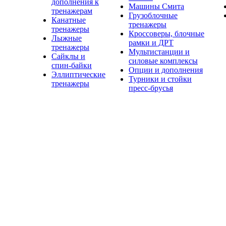
дополнения к
Машины Смита
тренажерам
Грузоблочные
Канатные
тренажеры
тренажеры
Кроссоверы, блочные
Лыжные
рамки и ДРТ
тренажеры
Мультистанции и
Сайклы и
силовые комплексы
спин-байки
Опции и дополнения
Эллиптические
Турники и стойки
тренажеры
пресс-брусья