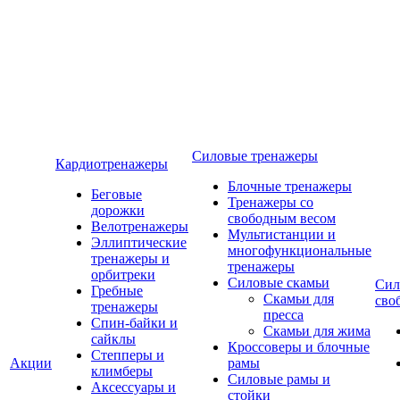
Силовые тренажеры
Кардиотренажеры
Блочные тренажеры
Беговые
Тренажеры со
дорожки
свободным весом
Велотренажеры
Мультистанции и
Эллиптические
многофункциональные
тренажеры и
тренажеры
орбитреки
Силовые скамьи
Сил
Гребные
Скамьи для
сво
тренажеры
пресса
Спин-байки и
Скамьи для жима
сайклы
Кроссоверы и блочные
Степперы и
Акции
рамы
климберы
Силовые рамы и
Аксессуары и
стойки