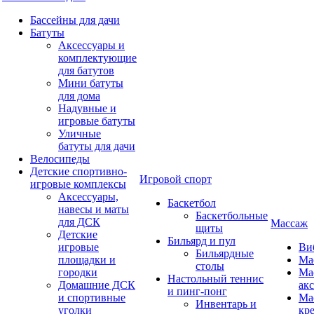
Бассейны для дачи
Батуты
Аксессуары и
комплектующие
для батутов
Мини батуты
для дома
Надувные и
игровые батуты
Уличные
батуты для дачи
Велосипеды
Детские спортивно-
Игровой спорт
игровые комплексы
Аксессуары,
Баскетбол
навесы и маты
Баскетбольные
для ДСК
Массаж
щиты
Детские
Бильярд и пул
игровые
Ви
Бильярдные
площадки и
Ма
столы
городки
Ма
Настольный теннис
Домашние ДСК
ак
и пинг-понг
и спортивные
Ма
Инвентарь и
уголки
кр