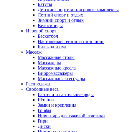
Батуты
Детские спортивно-игровые комплексы
Летний спорт и отдых
Зимний спорт и отдых
Велосипеды
Игровой спорт
Баскетбол
Настольный теннис и пинг-понг
Бильярд и пул
Массаж
Массажные столы
Массажеры
Массажные кресла
Вибромассажеры
Массажные аксессуары
Распродажа
Свободные веса
Гантели и гантельные ряды
Штанги
Замки и крепления
Грифы
Инвентарь для тяжелой атлетики
Гири
Диски
Помосты и плинты