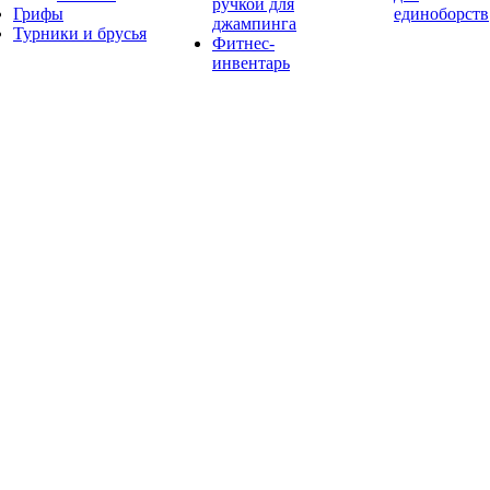
ручкой для
Грифы
единоборств
джампинга
Турники и брусья
Фитнес-
инвентарь