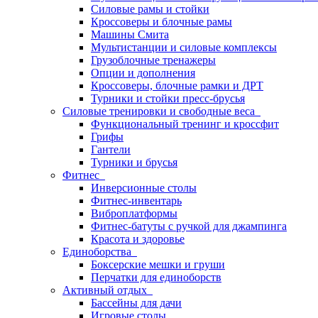
Силовые рамы и стойки
Кроссоверы и блочные рамы
Машины Смита
Мультистанции и силовые комплексы
Грузоблочные тренажеры
Опции и дополнения
Кроссоверы, блочные рамки и ДРТ
Турники и стойки пресс-брусья
Силовые тренировки и свободные веса
Функциональный тренинг и кроссфит
Грифы
Гантели
Турники и брусья
Фитнес
Инверсионные столы
Фитнес-инвентарь
Виброплатформы
Фитнес-батуты с ручкой для джампинга
Красота и здоровье
Единоборства
Боксерские мешки и груши
Перчатки для единоборств
Активный отдых
Бассейны для дачи
Игровые столы