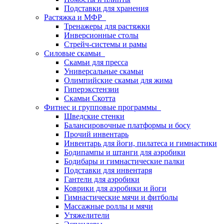
Подставки для хранения
Растяжка и МФР
Тренажеры для растяжки
Инверсионные столы
Стрейч-системы и рамы
Силовые скамьи
Скамьи для пресса
Универсальные скамьи
Олимпийские скамьи для жима
Гиперэкстензии
Скамьи Скотта
Фитнес и групповые программы
Шведские стенки
Балансировочные платформы и босу
Прочий инвентарь
Инвентарь для йоги, пилатеса и гимнастики
Бодипампы и штанги для аэробики
Бодибары и гимнастические палки
Подставки для инвентаря
Гантели для аэробики
Коврики для аэробики и йоги
Гимнастические мячи и фитболы
Массажные роллы и мячи
Утяжелители