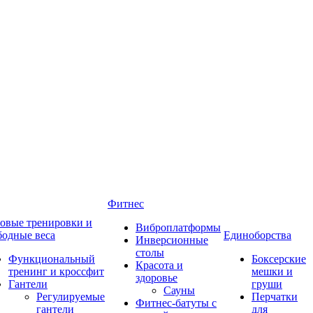
Фитнес
овые тренировки и
Виброплатформы
бодные веса
Единоборства
Инверсионные
столы
Функциональный
Боксерские
Красота и
тренинг и кроссфит
мешки и
здоровье
Гантели
груши
Сауны
Регулируемые
Перчатки
Фитнес-батуты с
гантели
для