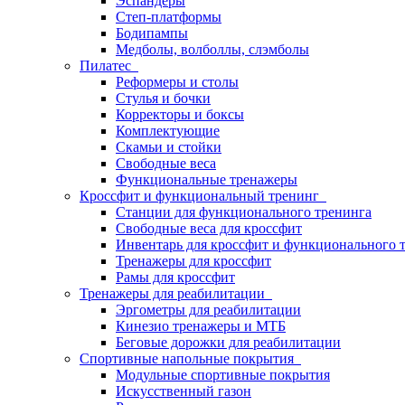
Эспандеры
Степ-платформы
Бодипампы
Медболы, волболлы, слэмболы
Пилатес
Реформеры и столы
Стулья и бочки
Корректоры и боксы
Комплектующие
Скамьи и стойки
Свободные веса
Функциональные тренажеры
Кроссфит и функциональный тренинг
Станции для функционального тренинга
Свободные веса для кроссфит
Инвентарь для кроссфит и функционального 
Тренажеры для кроссфит
Рамы для кроссфит
Тренажеры для реабилитации
Эргометры для реабилитации
Кинезио тренажеры и МТБ
Беговые дорожки для реабилитации
Спортивные напольные покрытия
Модульные спортивные покрытия
Искусственный газон