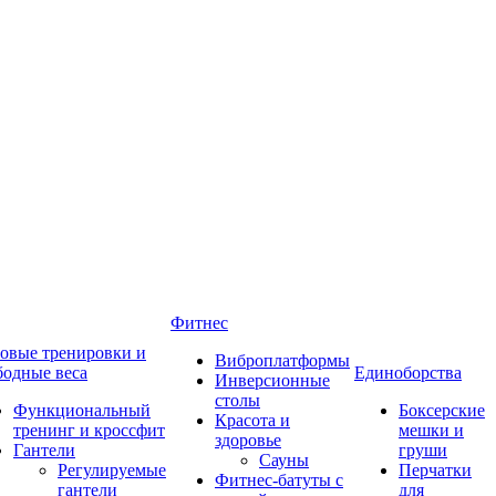
Фитнес
овые тренировки и
Виброплатформы
бодные веса
Единоборства
Инверсионные
столы
Функциональный
Боксерские
Красота и
тренинг и кроссфит
мешки и
здоровье
Гантели
груши
Сауны
Регулируемые
Перчатки
Фитнес-батуты с
гантели
для