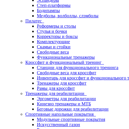
Эспандеры
Степ-платформы
Бодипампы
Медболы, волболлы, слэмболы
Пилатес
Реформеры и столы
Стулья и бочки
Корректоры и боксы
Комплектующие
Скамьи и стойки
Свободные веса
Функциональные тренажеры
Кроссфит и функциональный тренинг
Станции для функционального тренинга
Свободные веса для кроссфит
Инвентарь для кроссфит и функционального 
Тренажеры для кроссфит
Рамы для кроссфит
Тренажеры для реабилитации
Эргометры для реабилитации
Кинезио тренажеры и МТБ
Беговые дорожки для реабилитации
Спортивные напольные покрытия
Модульные спортивные покрытия
Искусственный газон