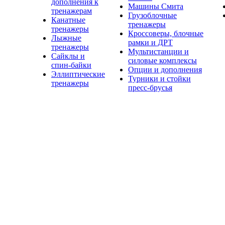
дополнения к
Машины Смита
тренажерам
Грузоблочные
Канатные
тренажеры
тренажеры
Кроссоверы, блочные
Лыжные
рамки и ДРТ
тренажеры
Мультистанции и
Сайклы и
силовые комплексы
спин-байки
Опции и дополнения
Эллиптические
Турники и стойки
тренажеры
пресс-брусья