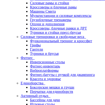
Силовые рамы и стойки
Кроссоверы и блочные рамы
Машины Смита
Мультистанции и силовые комплексы
Грузоблочные тренажеры
Опции и дополнения
Кроссоверы, блочные рамки и ДРТ
Турники и стойки пресс-брусья
Силовые тренировки и свободные веса
Функциональный тренинг и кроссфит
Грифы
Гантели
Турники и брусья
Фитнес
Инверсионные столы
Фитнес-инвентарь
Виброплатформы
Фитнес-батуты с ручкой для джампинга
Красота и здоровье
Единоборства
Боксерские мешки и груши
Перчатки для единоборств
Активный отдых
Бассейны для дачи
Игровые столы