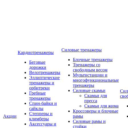
Силовые тренажеры
Кардиотренажеры
Блочные тренажеры
Беговые
Тренажеры со
дорожки
свободным весом
Велотренажеры
Мультистанции и
Эллиптические
многофункциональные
тренажеры и
тренажеры
орбитреки
Силовые скамьи
Сил
Гребные
Скамьи для
сво
тренажеры
пресса
Спин-байки и
Скамьи для жима
сайклы
Кроссоверы и блочные
Степперы и
Акции
рамы
климберы
Силовые рамы и
Аксессуары и
стойки