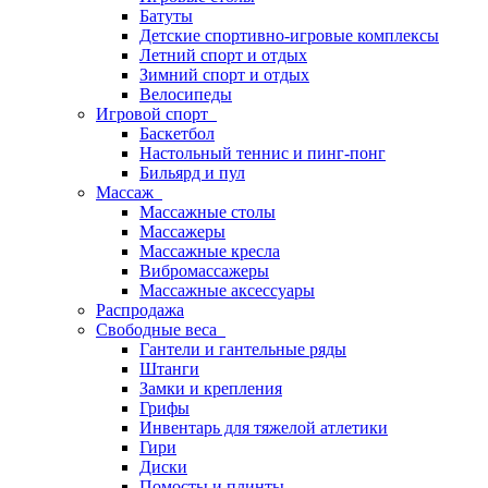
Батуты
Детские спортивно-игровые комплексы
Летний спорт и отдых
Зимний спорт и отдых
Велосипеды
Игровой спорт
Баскетбол
Настольный теннис и пинг-понг
Бильярд и пул
Массаж
Массажные столы
Массажеры
Массажные кресла
Вибромассажеры
Массажные аксессуары
Распродажа
Свободные веса
Гантели и гантельные ряды
Штанги
Замки и крепления
Грифы
Инвентарь для тяжелой атлетики
Гири
Диски
Помосты и плинты