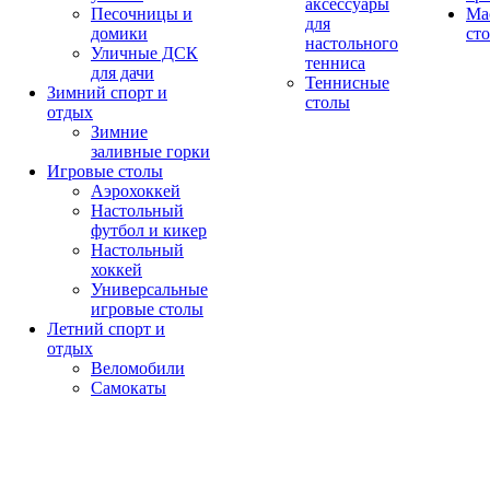
аксессуары
Песочницы и
Ма
для
домики
ст
настольного
Уличные ДСК
тенниса
для дачи
Теннисные
Зимний спорт и
столы
отдых
Зимние
заливные горки
Игровые столы
Аэрохоккей
Настольный
футбол и кикер
Настольный
хоккей
Универсальные
игровые столы
Летний спорт и
отдых
Веломобили
Самокаты