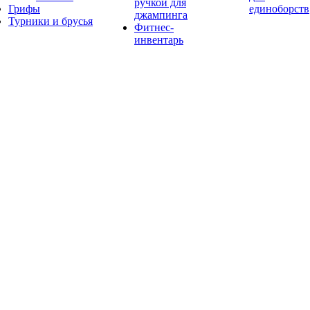
ручкой для
Грифы
единоборств
джампинга
Турники и брусья
Фитнес-
инвентарь