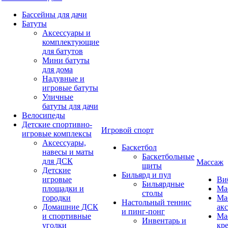
Бассейны для дачи
Батуты
Аксессуары и
комплектующие
для батутов
Мини батуты
для дома
Надувные и
игровые батуты
Уличные
батуты для дачи
Велосипеды
Детские спортивно-
Игровой спорт
игровые комплексы
Аксессуары,
Баскетбол
навесы и маты
Баскетбольные
для ДСК
Массаж
щиты
Детские
Бильярд и пул
игровые
Ви
Бильярдные
площадки и
Ма
столы
городки
Ма
Настольный теннис
Домашние ДСК
ак
и пинг-понг
и спортивные
Ма
Инвентарь и
уголки
кр