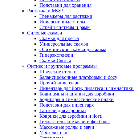
Подставки для хранения
Растяжка и МФР
Тренажеры для растяжки
Инверсионные столы
Стрейч-системы и рамы
Силовые скамьи
Скамьи для пресса
Универсальные скамьи
Олимпийские скамьи для жима
Гиперэкстензии
Скамьи Скотта
Фитнес и групповые программы
Шведские стенки
Балансировочные платформы и босу
Прочий инвентарь
Инвентарь для йоги, пилатеса и гимнастики
Бодипампы и штанги для аэробики
Бодибары и гимнастические палки
Подставки для инвентаря
Гантели для аэробики
Коврики для аэробики и йоги
Гимнастические мячи и фитболы
Массажные роллы и мячи
Утяжелители