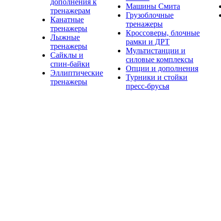
дополнения к
Машины Смита
тренажерам
Грузоблочные
Канатные
тренажеры
тренажеры
Кроссоверы, блочные
Лыжные
рамки и ДРТ
тренажеры
Мультистанции и
Сайклы и
силовые комплексы
спин-байки
Опции и дополнения
Эллиптические
Турники и стойки
тренажеры
пресс-брусья