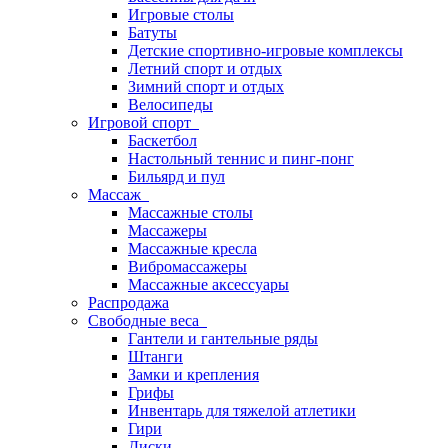
Игровые столы
Батуты
Детские спортивно-игровые комплексы
Летний спорт и отдых
Зимний спорт и отдых
Велосипеды
Игровой спорт
Баскетбол
Настольный теннис и пинг-понг
Бильярд и пул
Массаж
Массажные столы
Массажеры
Массажные кресла
Вибромассажеры
Массажные аксессуары
Распродажа
Свободные веса
Гантели и гантельные ряды
Штанги
Замки и крепления
Грифы
Инвентарь для тяжелой атлетики
Гири
Диски