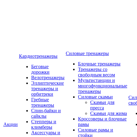
Силовые тренажеры
Кардиотренажеры
Блочные тренажеры
Беговые
Тренажеры со
дорожки
свободным весом
Велотренажеры
Мультистанции и
Эллиптические
многофункциональные
тренажеры и
тренажеры
орбитреки
Силовые скамьи
Сил
Гребные
Скамьи для
сво
тренажеры
пресса
Спин-байки и
Скамьи для жима
сайклы
Кроссоверы и блочные
Степперы и
Акции
рамы
климберы
Силовые рамы и
Аксессуары и
стойки