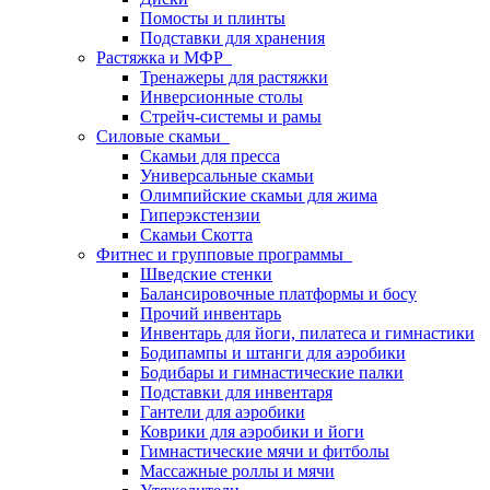
Помосты и плинты
Подставки для хранения
Растяжка и МФР
Тренажеры для растяжки
Инверсионные столы
Стрейч-системы и рамы
Силовые скамьи
Скамьи для пресса
Универсальные скамьи
Олимпийские скамьи для жима
Гиперэкстензии
Скамьи Скотта
Фитнес и групповые программы
Шведские стенки
Балансировочные платформы и босу
Прочий инвентарь
Инвентарь для йоги, пилатеса и гимнастики
Бодипампы и штанги для аэробики
Бодибары и гимнастические палки
Подставки для инвентаря
Гантели для аэробики
Коврики для аэробики и йоги
Гимнастические мячи и фитболы
Массажные роллы и мячи