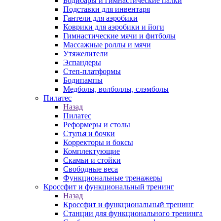
Бодибары и гимнастические палки
Подставки для инвентаря
Гантели для аэробики
Коврики для аэробики и йоги
Гимнастические мячи и фитболы
Массажные роллы и мячи
Утяжелители
Эспандеры
Степ-платформы
Бодипампы
Медболы, волболлы, слэмболы
Пилатес
Назад
Пилатес
Реформеры и столы
Стулья и бочки
Корректоры и боксы
Комплектующие
Скамьи и стойки
Свободные веса
Функциональные тренажеры
Кроссфит и функциональный тренинг
Назад
Кроссфит и функциональный тренинг
Станции для функционального тренинга