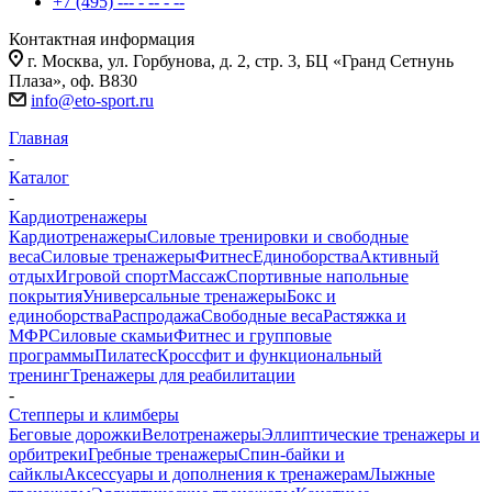
+7 (495) --- - -- - --
Контактная информация
г. Москва, ул. Горбунова, д. 2, стр. 3, БЦ «Гранд Сетнунь
Плаза», оф. В830
info@eto-sport.ru
Главная
-
Каталог
-
Кардиотренажеры
Кардиотренажеры
Силовые тренировки и свободные
веса
Силовые тренажеры
Фитнес
Единоборства
Активный
отдых
Игровой спорт
Массаж
Спортивные напольные
покрытия
Универсальные тренажеры
Бокс и
единоборства
Распродажа
Свободные веса
Растяжка и
МФР
Силовые скамьи
Фитнес и групповые
программы
Пилатес
Кроссфит и функциональный
тренинг
Тренажеры для реабилитации
-
Степперы и климберы
Беговые дорожки
Велотренажеры
Эллиптические тренажеры и
орбитреки
Гребные тренажеры
Спин-байки и
сайклы
Аксессуары и дополнения к тренажерам
Лыжные