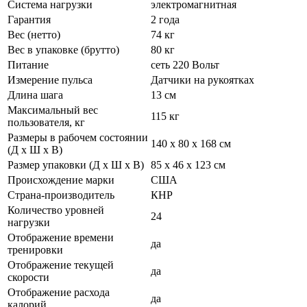
Система нагрузки
электромагнитная
Гарантия
2 года
Вес (нетто)
74 кг
Вес в упаковке (брутто)
80 кг
Питание
сеть 220 Вольт
Измерение пульса
Датчики на рукоятках
Длина шага
13 см
Максимальный вес
115 кг
пользователя, кг
Размеры в рабочем состоянии
140 х 80 х 168 см
(Д х Ш х В)
Размер упаковки (Д х Ш х В)
85 х 46 х 123 см
Происхождение марки
США
Страна-производитель
КНР
Количество уровней
24
нагрузки
Отображение времени
да
тренировки
Отображение текущей
да
скорости
Отображение расхода
да
калорий