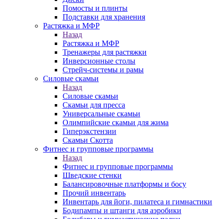
Помосты и плинты
Подставки для хранения
Растяжка и МФР
Назад
Растяжка и МФР
Тренажеры для растяжки
Инверсионные столы
Стрейч-системы и рамы
Силовые скамьи
Назад
Силовые скамьи
Скамьи для пресса
Универсальные скамьи
Олимпийские скамьи для жима
Гиперэкстензии
Скамьи Скотта
Фитнес и групповые программы
Назад
Фитнес и групповые программы
Шведские стенки
Балансировочные платформы и босу
Прочий инвентарь
Инвентарь для йоги, пилатеса и гимнастики
Бодипампы и штанги для аэробики