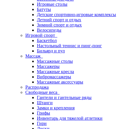
Игровые столы
Батуты
Детские спортивно-игровые комплексы
Летний спорт и отдых
Зимний спорт и отдых
Велосипеды
Игровой спорт
Баскетбол
Настольный теннис и пинг-понг
Бильярд и пул
Массаж
Массажные столы
Массажеры
Массажные кресла
Вибромассажеры
Массажные аксессуары
Распродажа
Свободные веса
Гантели и гантельные ряды
Штанги
Замки и крепления
Грифы
Инвентарь для тяжелой атлетики
Гири
Диски