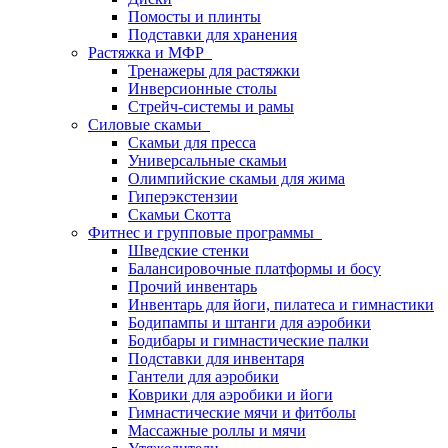
Помосты и плинты
Подставки для хранения
Растяжка и МФР
Тренажеры для растяжки
Инверсионные столы
Стрейч-системы и рамы
Силовые скамьи
Скамьи для пресса
Универсальные скамьи
Олимпийские скамьи для жима
Гиперэкстензии
Скамьи Скотта
Фитнес и групповые программы
Шведские стенки
Балансировочные платформы и босу
Прочий инвентарь
Инвентарь для йоги, пилатеса и гимнастики
Бодипампы и штанги для аэробики
Бодибары и гимнастические палки
Подставки для инвентаря
Гантели для аэробики
Коврики для аэробики и йоги
Гимнастические мячи и фитболы
Массажные роллы и мячи