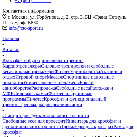
+7 (495) --- - -- - --
Контактная информация
г. Москва, ул. Горбунова, д. 2, стр. 3, БЦ «Гранд Сетнунь
Плаза», оф. В830
info@eto-sport.ru
Главная
-
Каталог
-
Кроссфит и функциональный тренинг
Кардиотренажеры
Силовые тренировки и свободные
веса
Силовые тренажеры
Фитнес
Единоборства
Активный
отдых
Игровой спорт
Массаж
Спортивные напольные
покрытия
Универсальные тренажеры
Бокс и
единоборства
Распродажа
Свободные веса
Растяжка и
МФР
Силовые скамьи
Фитнес и групповые
программы
Пилатес
Кроссфит и функциональный
тренинг
Тренажеры для реабилитации
-
Станции для функционального тренинга
Свободные веса для кроссфит
Инвентарь для кроссфит и
функционального тренинга
Тренажеры для кроссфит
Рамы для
кроссфит