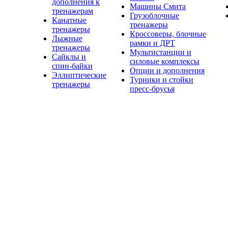
дополнения к
Машины Смита
тренажерам
Грузоблочные
Канатные
тренажеры
тренажеры
Кроссоверы, блочные
Лыжные
рамки и ДРТ
тренажеры
Мультистанции и
Сайклы и
силовые комплексы
спин-байки
Опции и дополнения
Эллиптические
Турники и стойки
тренажеры
пресс-брусья