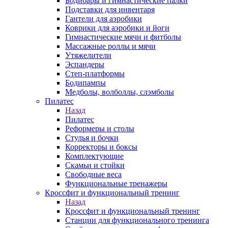
Бодибары и гимнастические палки
Подставки для инвентаря
Гантели для аэробики
Коврики для аэробики и йоги
Гимнастические мячи и фитболы
Массажные роллы и мячи
Утяжелители
Эспандеры
Степ-платформы
Бодипампы
Медболы, волболлы, слэмболы
Пилатес
Назад
Пилатес
Реформеры и столы
Стулья и бочки
Корректоры и боксы
Комплектующие
Скамьи и стойки
Свободные веса
Функциональные тренажеры
Кроссфит и функциональный тренинг
Назад
Кроссфит и функциональный тренинг
Станции для функционального тренинга