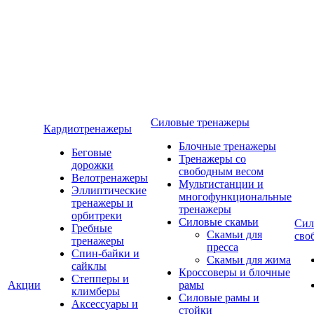
Силовые тренажеры
Кардиотренажеры
Блочные тренажеры
Беговые
Тренажеры со
дорожки
свободным весом
Велотренажеры
Мультистанции и
Эллиптические
многофункциональные
тренажеры и
тренажеры
орбитреки
Силовые скамьи
Сил
Гребные
Скамьи для
сво
тренажеры
пресса
Спин-байки и
Скамьи для жима
сайклы
Кроссоверы и блочные
Степперы и
Акции
рамы
климберы
Силовые рамы и
Аксессуары и
стойки