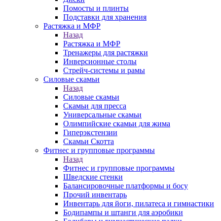
Помосты и плинты
Подставки для хранения
Растяжка и МФР
Назад
Растяжка и МФР
Тренажеры для растяжки
Инверсионные столы
Стрейч-системы и рамы
Силовые скамьи
Назад
Силовые скамьи
Скамьи для пресса
Универсальные скамьи
Олимпийские скамьи для жима
Гиперэкстензии
Скамьи Скотта
Фитнес и групповые программы
Назад
Фитнес и групповые программы
Шведские стенки
Балансировочные платформы и босу
Прочий инвентарь
Инвентарь для йоги, пилатеса и гимнастики
Бодипампы и штанги для аэробики