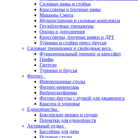
Силовые рамы и стойки
Кроссоверы и блочные рамы
Машины Смита
Мультистанции и силовые комплексы
Грузоблочные тренажеры
Опции и дополнения
Кроссоверы, блочные рамки и ДРТ
Турники и стойки пресс-брусья
Силовые тренировки и свободные веса
Функциональный тренинг и кроссфит
Грифы
Гантели
Турники и брусья
Фитнес
Инверсионные столы
Фитнес-инвентарь
Виброплатформы
Фитнес-батуты с ручкой для джампинга
Красота и здоровье
Единоборства
Боксерские мешки и груши
Перчатки для единоборств
Активный отдых
Бассейны для дачи
Игровые столы