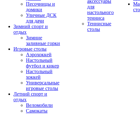
аксессуары
Песочницы и
Ма
для
домики
ст
настольного
Уличные ДСК
тенниса
для дачи
Теннисные
Зимний спорт и
столы
отдых
Зимние
заливные горки
Игровые столы
Аэрохоккей
Настольный
футбол и кикер
Настольный
хоккей
Универсальные
игровые столы
Летний спорт и
отдых
Веломобили
Самокаты