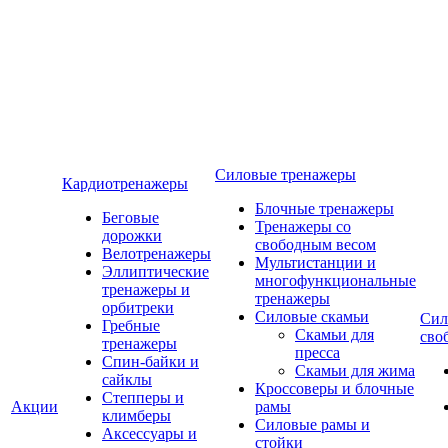
Силовые тренажеры
Кардиотренажеры
Блочные тренажеры
Беговые
Тренажеры со
дорожки
свободным весом
Велотренажеры
Мультистанции и
Эллиптические
многофункциональные
тренажеры и
тренажеры
орбитреки
Силовые скамьи
Сил
Гребные
Скамьи для
сво
тренажеры
пресса
Спин-байки и
Скамьи для жима
сайклы
Кроссоверы и блочные
Степперы и
Акции
рамы
климберы
Силовые рамы и
Аксессуары и
стойки