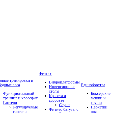
Фитнес
овые тренировки и
Виброплатформы
бодные веса
Единоборства
Инверсионные
столы
Функциональный
Боксерские
Красота и
тренинг и кроссфит
мешки и
здоровье
Гантели
груши
Сауны
Регулируемые
Перчатки
Фитнес-батуты с
гантели
для