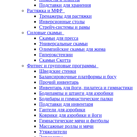
Подставки для хранения
Растяжка и МФР
Тренажеры для растяжки
Инверсионные столы
Стрейч-системы и рамы
Силовые скамьи
Скамьи для пресса
Универсальные скамьи
Олимпийские скамьи для жима
Гиперэкстензии
Скамьи Скотта
Фитнес и групповые программы
Шведские стенки
Балансировочные платформы и босу
Прочий инвентарь
Инвентарь для йоги, пилатеса и гимнастики
Бодипампы и штанги для аэробики
Бодибары и гимнастические палки
Подставки для инвентаря
Гантели для аэробики
Коврики для аэробики и йоги
Гимнастические мячи и фитболы
Массажные роллы и мячи
Утяжелители