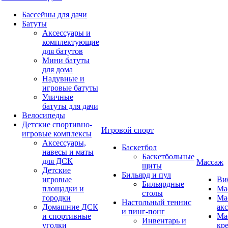
Бассейны для дачи
Батуты
Аксессуары и
комплектующие
для батутов
Мини батуты
для дома
Надувные и
игровые батуты
Уличные
батуты для дачи
Велосипеды
Детские спортивно-
Игровой спорт
игровые комплексы
Аксессуары,
Баскетбол
навесы и маты
Баскетбольные
для ДСК
Массаж
щиты
Детские
Бильярд и пул
игровые
Ви
Бильярдные
площадки и
Ма
столы
городки
Ма
Настольный теннис
Домашние ДСК
ак
и пинг-понг
и спортивные
Ма
Инвентарь и
уголки
кр