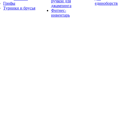
ручкой для
Грифы
единоборств
джампинга
Турники и брусья
Фитнес-
инвентарь