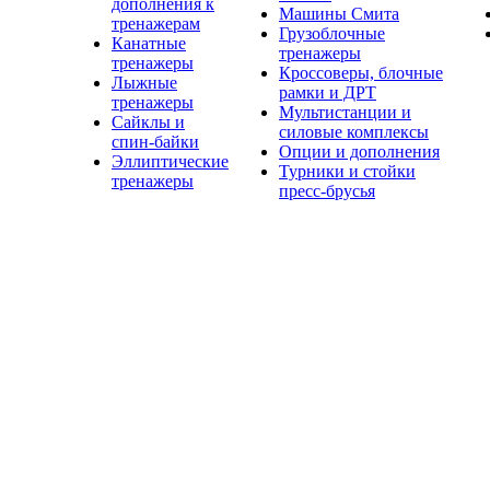
дополнения к
Машины Смита
тренажерам
Грузоблочные
Канатные
тренажеры
тренажеры
Кроссоверы, блочные
Лыжные
рамки и ДРТ
тренажеры
Мультистанции и
Сайклы и
силовые комплексы
спин-байки
Опции и дополнения
Эллиптические
Турники и стойки
тренажеры
пресс-брусья