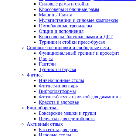
Силовые рамы и стойки
Кроссоверы и блочные рамы
Машины Смита
Мультистанции и силовые комплексы
Грузоблочные тренажеры
Опции и дополнения
Кроссоверы, блочные рамки и ДРТ
Турники и стойки пресс-брусья
Силовые тренировки и свободные веса
Функциональный тренинг и кроссфит
Грифы
Гантели
Турники и брусья
Фитнес
Инверсионные столы
Фитнес-инвентарь
Виброплатформы
Фитнес-батуты с ручкой для джампинга
Красота и здоровье
Единоборства
Боксерские мешки и груши
Перчатки для единоборств
Активный отдых
Бассейны для дачи
Игровые столы