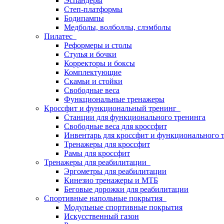
Эспандеры
Степ-платформы
Бодипампы
Медболы, волболлы, слэмболы
Пилатес
Реформеры и столы
Стулья и бочки
Корректоры и боксы
Комплектующие
Скамьи и стойки
Свободные веса
Функциональные тренажеры
Кроссфит и функциональный тренинг
Станции для функционального тренинга
Свободные веса для кроссфит
Инвентарь для кроссфит и функционального 
Тренажеры для кроссфит
Рамы для кроссфит
Тренажеры для реабилитации
Эргометры для реабилитации
Кинезио тренажеры и МТБ
Беговые дорожки для реабилитации
Спортивные напольные покрытия
Модульные спортивные покрытия
Искусственный газон