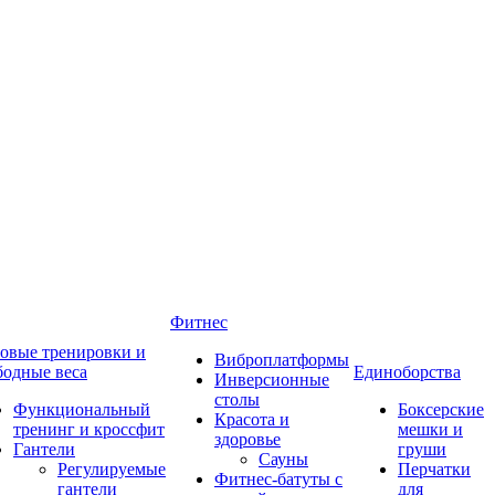
Фитнес
овые тренировки и
Виброплатформы
бодные веса
Единоборства
Инверсионные
столы
Функциональный
Боксерские
Красота и
тренинг и кроссфит
мешки и
здоровье
Гантели
груши
Сауны
Регулируемые
Перчатки
Фитнес-батуты с
гантели
для