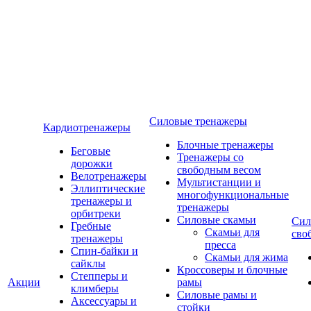
Силовые тренажеры
Кардиотренажеры
Блочные тренажеры
Беговые
Тренажеры со
дорожки
свободным весом
Велотренажеры
Мультистанции и
Эллиптические
многофункциональные
тренажеры и
тренажеры
орбитреки
Силовые скамьи
Сил
Гребные
Скамьи для
сво
тренажеры
пресса
Спин-байки и
Скамьи для жима
сайклы
Кроссоверы и блочные
Степперы и
Акции
рамы
климберы
Силовые рамы и
Аксессуары и
стойки