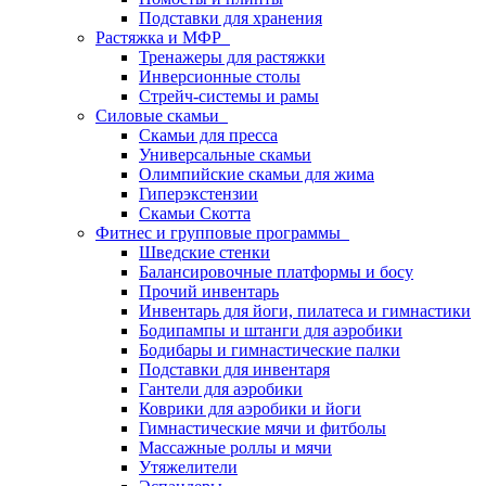
Подставки для хранения
Растяжка и МФР
Тренажеры для растяжки
Инверсионные столы
Стрейч-системы и рамы
Силовые скамьи
Скамьи для пресса
Универсальные скамьи
Олимпийские скамьи для жима
Гиперэкстензии
Скамьи Скотта
Фитнес и групповые программы
Шведские стенки
Балансировочные платформы и босу
Прочий инвентарь
Инвентарь для йоги, пилатеса и гимнастики
Бодипампы и штанги для аэробики
Бодибары и гимнастические палки
Подставки для инвентаря
Гантели для аэробики
Коврики для аэробики и йоги
Гимнастические мячи и фитболы
Массажные роллы и мячи
Утяжелители