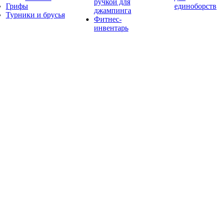
ручкой для
Грифы
единоборств
джампинга
Турники и брусья
Фитнес-
инвентарь