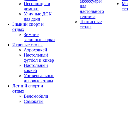
аксессуары
Песочницы и
Ма
для
домики
ст
настольного
Уличные ДСК
тенниса
для дачи
Теннисные
Зимний спорт и
столы
отдых
Зимние
заливные горки
Игровые столы
Аэрохоккей
Настольный
футбол и кикер
Настольный
хоккей
Универсальные
игровые столы
Летний спорт и
отдых
Веломобили
Самокаты