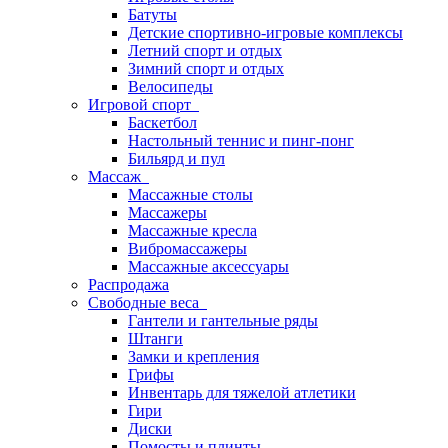
Батуты
Детские спортивно-игровые комплексы
Летний спорт и отдых
Зимний спорт и отдых
Велосипеды
Игровой спорт
Баскетбол
Настольный теннис и пинг-понг
Бильярд и пул
Массаж
Массажные столы
Массажеры
Массажные кресла
Вибромассажеры
Массажные аксессуары
Распродажа
Свободные веса
Гантели и гантельные ряды
Штанги
Замки и крепления
Грифы
Инвентарь для тяжелой атлетики
Гири
Диски
Помосты и плинты