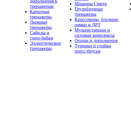
дополнения к
Машины Смита
тренажерам
Грузоблочные
Канатные
тренажеры
тренажеры
Кроссоверы, блочные
Лыжные
рамки и ДРТ
тренажеры
Мультистанции и
Сайклы и
силовые комплексы
спин-байки
Опции и дополнения
Эллиптические
Турники и стойки
тренажеры
пресс-брусья