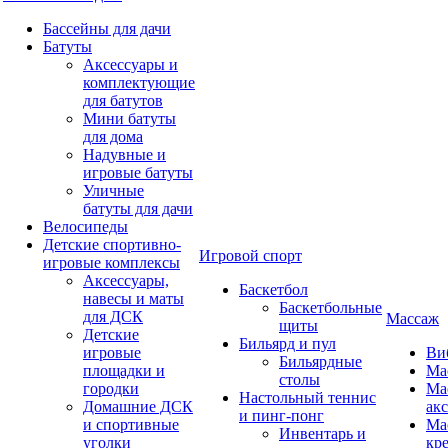
Бассейны для дачи
Батуты
Аксессуары и
комплектующие
для батутов
Мини батуты
для дома
Надувные и
игровые батуты
Уличные
батуты для дачи
Велосипеды
Детские спортивно-
Игровой спорт
игровые комплексы
Аксессуары,
Баскетбол
навесы и маты
Баскетбольные
для ДСК
Массаж
щиты
Детские
Бильярд и пул
игровые
Ви
Бильярдные
площадки и
Ма
столы
городки
Ма
Настольный теннис
Домашние ДСК
ак
и пинг-понг
и спортивные
Ма
Инвентарь и
уголки
кр