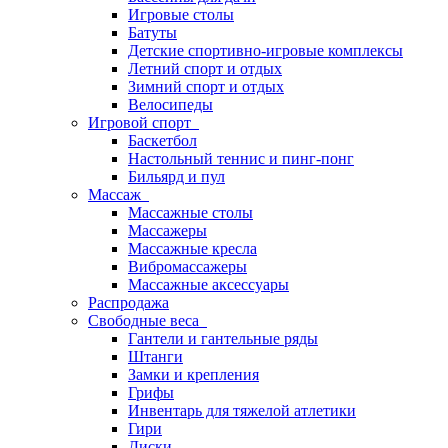
Игровые столы
Батуты
Детские спортивно-игровые комплексы
Летний спорт и отдых
Зимний спорт и отдых
Велосипеды
Игровой спорт
Баскетбол
Настольный теннис и пинг-понг
Бильярд и пул
Массаж
Массажные столы
Массажеры
Массажные кресла
Вибромассажеры
Массажные аксессуары
Распродажа
Свободные веса
Гантели и гантельные ряды
Штанги
Замки и крепления
Грифы
Инвентарь для тяжелой атлетики
Гири
Диски