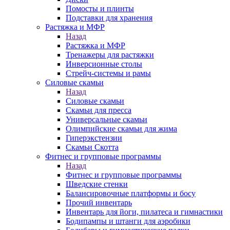
Помосты и плинты
Подставки для хранения
Растяжка и МФР
Назад
Растяжка и МФР
Тренажеры для растяжки
Инверсионные столы
Стрейч-системы и рамы
Силовые скамьи
Назад
Силовые скамьи
Скамьи для пресса
Универсальные скамьи
Олимпийские скамьи для жима
Гиперэкстензии
Скамьи Скотта
Фитнес и групповые программы
Назад
Фитнес и групповые программы
Шведские стенки
Балансировочные платформы и босу
Прочий инвентарь
Инвентарь для йоги, пилатеса и гимнастики
Бодипампы и штанги для аэробики