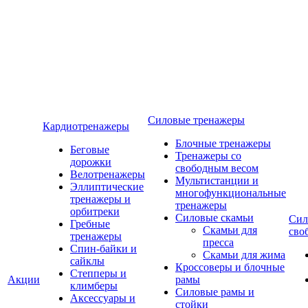
Силовые тренажеры
Кардиотренажеры
Блочные тренажеры
Беговые
Тренажеры со
дорожки
свободным весом
Велотренажеры
Мультистанции и
Эллиптические
многофункциональные
тренажеры и
тренажеры
орбитреки
Силовые скамьи
Сил
Гребные
Скамьи для
сво
тренажеры
пресса
Спин-байки и
Скамьи для жима
сайклы
Кроссоверы и блочные
Степперы и
Акции
рамы
климберы
Силовые рамы и
Аксессуары и
стойки