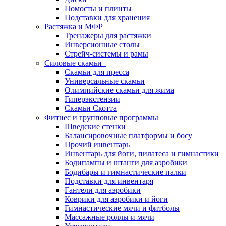
Помосты и плинты
Подставки для хранения
Растяжка и МФР
Тренажеры для растяжки
Инверсионные столы
Стрейч-системы и рамы
Силовые скамьи
Скамьи для пресса
Универсальные скамьи
Олимпийские скамьи для жима
Гиперэкстензии
Скамьи Скотта
Фитнес и групповые программы
Шведские стенки
Балансировочные платформы и босу
Прочий инвентарь
Инвентарь для йоги, пилатеса и гимнастики
Бодипампы и штанги для аэробики
Бодибары и гимнастические палки
Подставки для инвентаря
Гантели для аэробики
Коврики для аэробики и йоги
Гимнастические мячи и фитболы
Массажные роллы и мячи