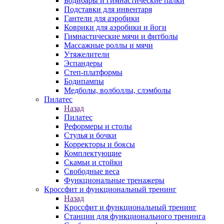
Бодибары и гимнастические палки
Подставки для инвентаря
Гантели для аэробики
Коврики для аэробики и йоги
Гимнастические мячи и фитболы
Массажные роллы и мячи
Утяжелители
Эспандеры
Степ-платформы
Бодипампы
Медболы, волболлы, слэмболы
Пилатес
Назад
Пилатес
Реформеры и столы
Стулья и бочки
Корректоры и боксы
Комплектующие
Скамьи и стойки
Свободные веса
Функциональные тренажеры
Кроссфит и функциональный тренинг
Назад
Кроссфит и функциональный тренинг
Станции для функционального тренинга