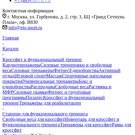
+7 (495) --- - -- - --
Контактная информация
г. Москва, ул. Горбунова, д. 2, стр. 3, БЦ «Гранд Сетнунь
Плаза», оф. В830
info@eto-sport.ru
Главная
-
Каталог
-
Кроссфит и функциональный тренинг
Кардиотренажеры
Силовые тренировки и свободные
веса
Силовые тренажеры
Фитнес
Единоборства
Активный
отдых
Игровой спорт
Массаж
Спортивные напольные
покрытия
Универсальные тренажеры
Бокс и
единоборства
Распродажа
Свободные веса
Растяжка и
МФР
Силовые скамьи
Фитнес и групповые
программы
Пилатес
Кроссфит и функциональный
тренинг
Тренажеры для реабилитации
-
Станции для функционального тренинга
Свободные веса для кроссфит
Инвентарь для кроссфит и
функционального тренинга
Тренажеры для кроссфит
Рамы для
кроссфит