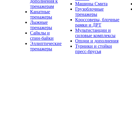
дополнения к
Машины Смита
тренажерам
Грузоблочные
Канатные
тренажеры
тренажеры
Кроссоверы, блочные
Лыжные
рамки и ДРТ
тренажеры
Мультистанции и
Сайклы и
силовые комплексы
спин-байки
Опции и дополнения
Эллиптические
Турники и стойки
тренажеры
пресс-брусья