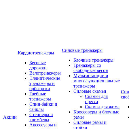
Силовые тренажеры
Кардиотренажеры
Блочные тренажеры
Беговые
Тренажеры со
дорожки
свободным весом
Велотренажеры
Мультистанции и
Эллиптические
многофункциональные
тренажеры и
тренажеры
орбитреки
Силовые скамьи
Сил
Гребные
Скамьи для
сво
тренажеры
пресса
Спин-байки и
Скамьи для жима
сайклы
Кроссоверы и блочные
Степперы и
Акции
рамы
климберы
Силовые рамы и
Аксессуары и
стойки