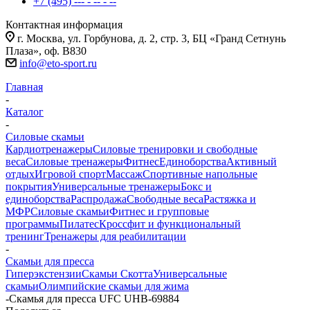
+7 (495) --- - -- - --
Контактная информация
г. Москва, ул. Горбунова, д. 2, стр. 3, БЦ «Гранд Сетнунь
Плаза», оф. В830
info@eto-sport.ru
Главная
-
Каталог
-
Силовые скамьи
Кардиотренажеры
Силовые тренировки и свободные
веса
Силовые тренажеры
Фитнес
Единоборства
Активный
отдых
Игровой спорт
Массаж
Спортивные напольные
покрытия
Универсальные тренажеры
Бокс и
единоборства
Распродажа
Свободные веса
Растяжка и
МФР
Силовые скамьи
Фитнес и групповые
программы
Пилатес
Кроссфит и функциональный
тренинг
Тренажеры для реабилитации
-
Скамьи для пресса
Гиперэкстензии
Скамьи Скотта
Универсальные
скамьи
Олимпийские скамьи для жима
-
Скамья для пресса UFC UHB-69884