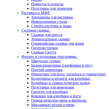
Помосты и плинты
Подставки для хранения
Растяжка и МФР
Тренажеры для растяжки
Инверсионные столы
Стрейч-системы и рамы
Силовые скамьи
Скамьи для пресса
Универсальные скамьи
Олимпийские скамьи для жима
Гиперэкстензии
Скамьи Скотта
Фитнес и групповые программы
Шведские стенки
Балансировочные платформы и босу
Прочий инвентарь
Инвентарь для йоги, пилатеса и гимнастики
Бодипампы и штанги для аэробики
Бодибары и гимнастические палки
Подставки для инвентаря
Гантели для аэробики
Коврики для аэробики и йоги
Гимнастические мячи и фитболы
Массажные роллы и мячи