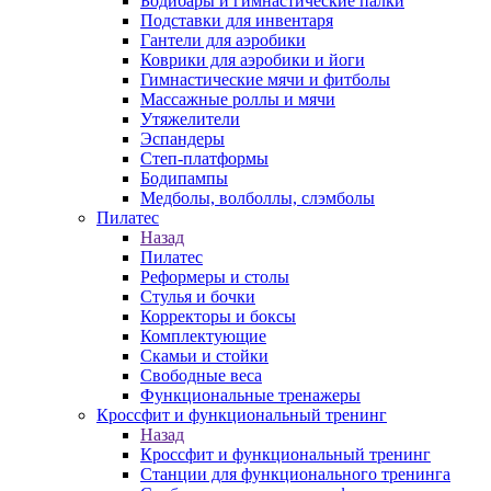
Бодибары и гимнастические палки
Подставки для инвентаря
Гантели для аэробики
Коврики для аэробики и йоги
Гимнастические мячи и фитболы
Массажные роллы и мячи
Утяжелители
Эспандеры
Степ-платформы
Бодипампы
Медболы, волболлы, слэмболы
Пилатес
Назад
Пилатес
Реформеры и столы
Стулья и бочки
Корректоры и боксы
Комплектующие
Скамьи и стойки
Свободные веса
Функциональные тренажеры
Кроссфит и функциональный тренинг
Назад
Кроссфит и функциональный тренинг
Станции для функционального тренинга