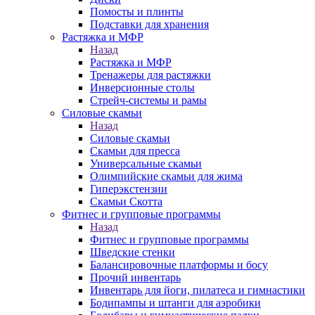
Помосты и плинты
Подставки для хранения
Растяжка и МФР
Назад
Растяжка и МФР
Тренажеры для растяжки
Инверсионные столы
Стрейч-системы и рамы
Силовые скамьи
Назад
Силовые скамьи
Скамьи для пресса
Универсальные скамьи
Олимпийские скамьи для жима
Гиперэкстензии
Скамьи Скотта
Фитнес и групповые программы
Назад
Фитнес и групповые программы
Шведские стенки
Балансировочные платформы и босу
Прочий инвентарь
Инвентарь для йоги, пилатеса и гимнастики
Бодипампы и штанги для аэробики