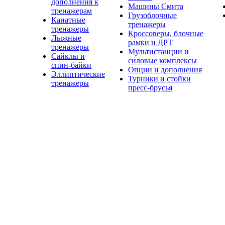
дополнения к
Машины Смита
тренажерам
Грузоблочные
Канатные
тренажеры
тренажеры
Кроссоверы, блочные
Лыжные
рамки и ДРТ
тренажеры
Мультистанции и
Сайклы и
силовые комплексы
спин-байки
Опции и дополнения
Эллиптические
Турники и стойки
тренажеры
пресс-брусья