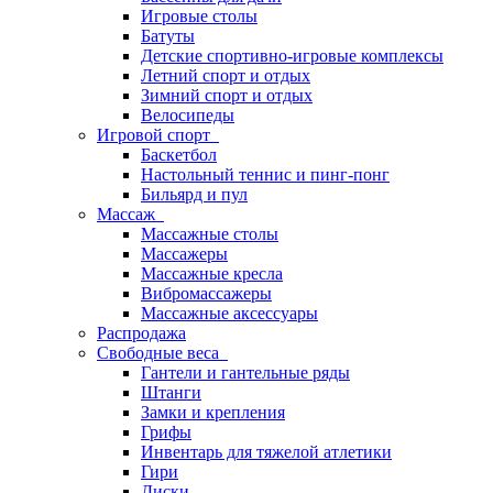
Игровые столы
Батуты
Детские спортивно-игровые комплексы
Летний спорт и отдых
Зимний спорт и отдых
Велосипеды
Игровой спорт
Баскетбол
Настольный теннис и пинг-понг
Бильярд и пул
Массаж
Массажные столы
Массажеры
Массажные кресла
Вибромассажеры
Массажные аксессуары
Распродажа
Свободные веса
Гантели и гантельные ряды
Штанги
Замки и крепления
Грифы
Инвентарь для тяжелой атлетики
Гири
Диски