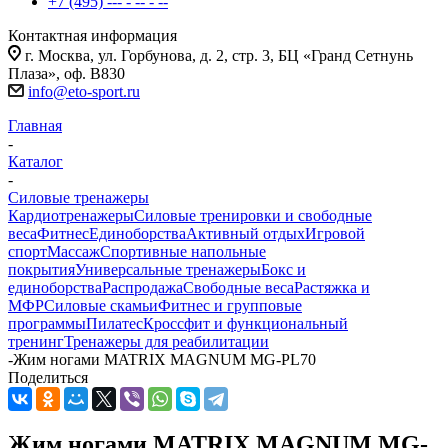
+7 (495) --- - -- - --
Контактная информация
г. Москва, ул. Горбунова, д. 2, стр. 3, БЦ «Гранд Сетнунь
Плаза», оф. В830
info@eto-sport.ru
Главная
-
Каталог
-
Силовые тренажеры
Кардиотренажеры
Силовые тренировки и свободные
веса
Фитнес
Единоборства
Активный отдых
Игровой
спорт
Массаж
Спортивные напольные
покрытия
Универсальные тренажеры
Бокс и
единоборства
Распродажа
Свободные веса
Растяжка и
МФР
Силовые скамьи
Фитнес и групповые
программы
Пилатес
Кроссфит и функциональный
тренинг
Тренажеры для реабилитации
-
Жим ногами MATRIX MAGNUM MG-PL70
Поделиться
Жим ногами MATRIX MAGNUM MG-