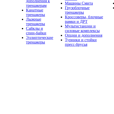
дополнения к
Машины Смита
тренажерам
Грузоблочные
Канатные
тренажеры
тренажеры
Кроссоверы, блочные
Лыжные
рамки и ДРТ
тренажеры
Мультистанции и
Сайклы и
силовые комплексы
спин-байки
Опции и дополнения
Эллиптические
Турники и стойки
тренажеры
пресс-брусья