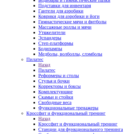
Бодибары и гимнастические палки
Подставки для инвентаря
Гантели для аэробики
Коврики для аэробики и йоги
Гимнастические мячи и фитболы
Массажные роллы и мячи
Утяжелители
Эспандеры
Степ-платформы
Бодипампы
Медболы, волболлы, слэмболы
Пилатес
Назад
Пилатес
Реформеры и столы
Стулья и бочки
Корректоры и боксы
Комплектующие
Скамьи и стойки
Свободные веса
Функциональные тренажеры
Кроссфит и функциональный тренинг
Назад
Кроссфит и функциональный тренинг
Станции для функционального тренинга