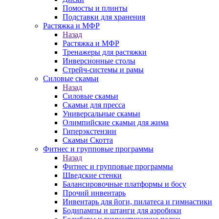
Помосты и плинты
Подставки для хранения
Растяжка и МФР
Назад
Растяжка и МФР
Тренажеры для растяжки
Инверсионные столы
Стрейч-системы и рамы
Силовые скамьи
Назад
Силовые скамьи
Скамьи для пресса
Универсальные скамьи
Олимпийские скамьи для жима
Гиперэкстензии
Скамьи Скотта
Фитнес и групповые программы
Назад
Фитнес и групповые программы
Шведские стенки
Балансировочные платформы и босу
Прочий инвентарь
Инвентарь для йоги, пилатеса и гимнастики
Бодипампы и штанги для аэробики