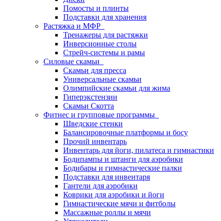
Помосты и плинты
Подставки для хранения
Растяжка и МФР
Тренажеры для растяжки
Инверсионные столы
Стрейч-системы и рамы
Силовые скамьи
Скамьи для пресса
Универсальные скамьи
Олимпийские скамьи для жима
Гиперэкстензии
Скамьи Скотта
Фитнес и групповые программы
Шведские стенки
Балансировочные платформы и босу
Прочий инвентарь
Инвентарь для йоги, пилатеса и гимнастики
Бодипампы и штанги для аэробики
Бодибары и гимнастические палки
Подставки для инвентаря
Гантели для аэробики
Коврики для аэробики и йоги
Гимнастические мячи и фитболы
Массажные роллы и мячи