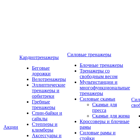
Силовые тренажеры
Кардиотренажеры
Блочные тренажеры
Беговые
Тренажеры со
дорожки
свободным весом
Велотренажеры
Мультистанции и
Эллиптические
многофункциональные
тренажеры и
тренажеры
орбитреки
Силовые скамьи
Сил
Гребные
Скамьи для
сво
тренажеры
пресса
Спин-байки и
Скамьи для жима
сайклы
Кроссоверы и блочные
Степперы и
Акции
рамы
климберы
Силовые рамы и
Аксессуары и
стойки