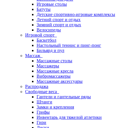
Игровые столы
Батуты
Детские спортивно-игровые комплексы
Летний спорт и отдых
Зимний спорт и отдых
Велосипеды
Игровой спорт
Баскетбол
Настольный теннис и пинг-понг
Бильярд и пул
Массаж
Массажные столы
Массажеры
Массажные кресла
Вибромассажеры
Массажные аксессуары
Распродажа
Свободные веса
Гантели и гантельные ряды
Штанги
Замки и крепления
Грифы
Инвентарь для тяжелой атлетики
Гири
Диски