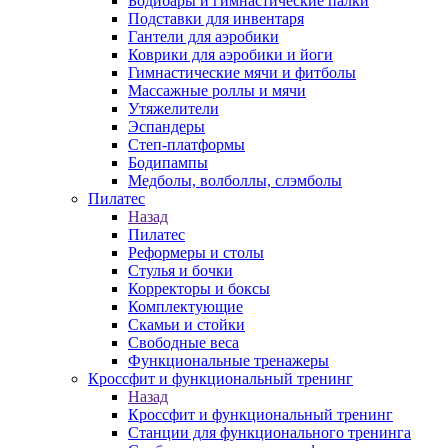
Бодибары и гимнастические палки
Подставки для инвентаря
Гантели для аэробики
Коврики для аэробики и йоги
Гимнастические мячи и фитболы
Массажные роллы и мячи
Утяжелители
Эспандеры
Степ-платформы
Бодипампы
Медболы, волболлы, слэмболы
Пилатес
Назад
Пилатес
Реформеры и столы
Стулья и бочки
Корректоры и боксы
Комплектующие
Скамьи и стойки
Свободные веса
Функциональные тренажеры
Кроссфит и функциональный тренинг
Назад
Кроссфит и функциональный тренинг
Станции для функционального тренинга