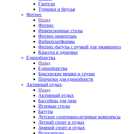
Гантели
Турники и брусья
Фитнес
Назад
Фитнес
Инверсионные столы
Фитнес-инвентарь
Виброплатформы
Фитнес-батуты с ручкой для джампинга
Красота и здоровье
Единоборства
Назад
Единоборства
Боксерские мешки и груши
Перчатки для единоборств
Активный отдых
Назад
Активный отдых
Бассейны для дачи
Игровые столы
Батуты
Детские спортивно-игровые комплексы
Летний спорт и отдых
Зимний спорт и отдых
Велосипеды