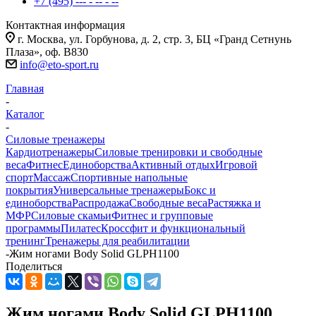
+7 (495) --- - -- - --
Контактная информация
г. Москва, ул. Горбунова, д. 2, стр. 3, БЦ «Гранд Сетнунь
Плаза», оф. В830
info@eto-sport.ru
Главная
-
Каталог
-
Силовые тренажеры
Кардиотренажеры
Силовые тренировки и свободные
веса
Фитнес
Единоборства
Активный отдых
Игровой
спорт
Массаж
Спортивные напольные
покрытия
Универсальные тренажеры
Бокс и
единоборства
Распродажа
Свободные веса
Растяжка и
МФР
Силовые скамьи
Фитнес и групповые
программы
Пилатес
Кроссфит и функциональный
тренинг
Тренажеры для реабилитации
-
Жим ногами Body Solid GLPH1100
Поделиться
Жим ногами Body Solid GLPH1100