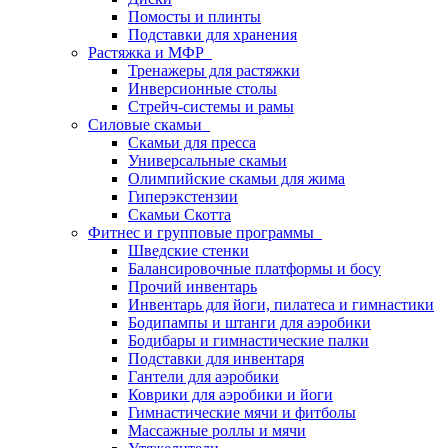
Помосты и плинты
Подставки для хранения
Растяжка и МФР
Тренажеры для растяжки
Инверсионные столы
Стрейч-системы и рамы
Силовые скамьи
Скамьи для пресса
Универсальные скамьи
Олимпийские скамьи для жима
Гиперэкстензии
Скамьи Скотта
Фитнес и групповые программы
Шведские стенки
Балансировочные платформы и босу
Прочий инвентарь
Инвентарь для йоги, пилатеса и гимнастики
Бодипампы и штанги для аэробики
Бодибары и гимнастические палки
Подставки для инвентаря
Гантели для аэробики
Коврики для аэробики и йоги
Гимнастические мячи и фитболы
Массажные роллы и мячи