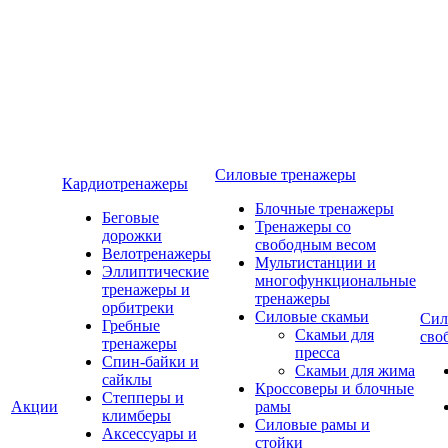
Силовые тренажеры
Кардиотренажеры
Блочные тренажеры
Беговые
Тренажеры со
дорожки
свободным весом
Велотренажеры
Мультистанции и
Эллиптические
многофункциональные
тренажеры и
тренажеры
орбитреки
Силовые скамьи
Сил
Гребные
Скамьи для
сво
тренажеры
пресса
Спин-байки и
Скамьи для жима
сайклы
Кроссоверы и блочные
Степперы и
Акции
рамы
климберы
Силовые рамы и
Аксессуары и
стойки