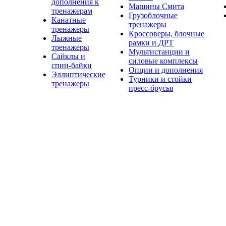
дополнения к
Машины Смита
тренажерам
Грузоблочные
Канатные
тренажеры
тренажеры
Кроссоверы, блочные
Лыжные
рамки и ДРТ
тренажеры
Мультистанции и
Сайклы и
силовые комплексы
спин-байки
Опции и дополнения
Эллиптические
Турники и стойки
тренажеры
пресс-брусья