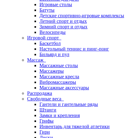
Игровые столы
Батуты
Детские спортивно-игровые комплексы
Летний спорт и отдых
Зимний спорт и отдых
Велосипеды
Игровой спорт
Баскетбол
Настольный теннис и пинг-понг
Бильярд и пул
Массаж
Массажные столы
Массажеры
Массажные кресла
Вибромассажеры
Массажные аксессуары
Распродажа
Свободные веса
Гантели и гантельные ряды
Штанги
Замки и крепления
Грифы
Инвентарь для тяжелой атлетики
Гири
Диски