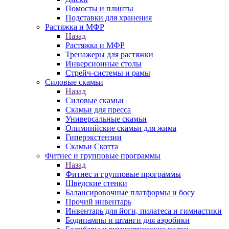
Помосты и плинты
Подставки для хранения
Растяжка и МФР
Назад
Растяжка и МФР
Тренажеры для растяжки
Инверсионные столы
Стрейч-системы и рамы
Силовые скамьи
Назад
Силовые скамьи
Скамьи для пресса
Универсальные скамьи
Олимпийские скамьи для жима
Гиперэкстензии
Скамьи Скотта
Фитнес и групповые программы
Назад
Фитнес и групповые программы
Шведские стенки
Балансировочные платформы и босу
Прочий инвентарь
Инвентарь для йоги, пилатеса и гимнастики
Бодипампы и штанги для аэробики