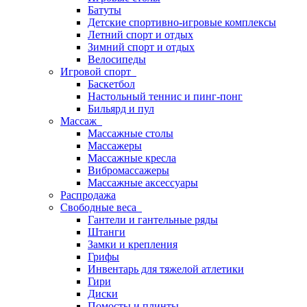
Батуты
Детские спортивно-игровые комплексы
Летний спорт и отдых
Зимний спорт и отдых
Велосипеды
Игровой спорт
Баскетбол
Настольный теннис и пинг-понг
Бильярд и пул
Массаж
Массажные столы
Массажеры
Массажные кресла
Вибромассажеры
Массажные аксессуары
Распродажа
Свободные веса
Гантели и гантельные ряды
Штанги
Замки и крепления
Грифы
Инвентарь для тяжелой атлетики
Гири
Диски
Помосты и плинты