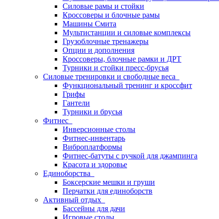
Силовые рамы и стойки
Кроссоверы и блочные рамы
Машины Смита
Мультистанции и силовые комплексы
Грузоблочные тренажеры
Опции и дополнения
Кроссоверы, блочные рамки и ДРТ
Турники и стойки пресс-брусья
Силовые тренировки и свободные веса
Функциональный тренинг и кроссфит
Грифы
Гантели
Турники и брусья
Фитнес
Инверсионные столы
Фитнес-инвентарь
Виброплатформы
Фитнес-батуты с ручкой для джампинга
Красота и здоровье
Единоборства
Боксерские мешки и груши
Перчатки для единоборств
Активный отдых
Бассейны для дачи
Игровые столы