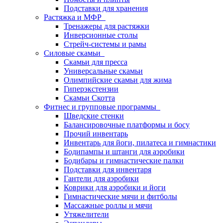
Подставки для хранения
Растяжка и МФР
Тренажеры для растяжки
Инверсионные столы
Стрейч-системы и рамы
Силовые скамьи
Скамьи для пресса
Универсальные скамьи
Олимпийские скамьи для жима
Гиперэкстензии
Скамьи Скотта
Фитнес и групповые программы
Шведские стенки
Балансировочные платформы и босу
Прочий инвентарь
Инвентарь для йоги, пилатеса и гимнастики
Бодипампы и штанги для аэробики
Бодибары и гимнастические палки
Подставки для инвентаря
Гантели для аэробики
Коврики для аэробики и йоги
Гимнастические мячи и фитболы
Массажные роллы и мячи
Утяжелители