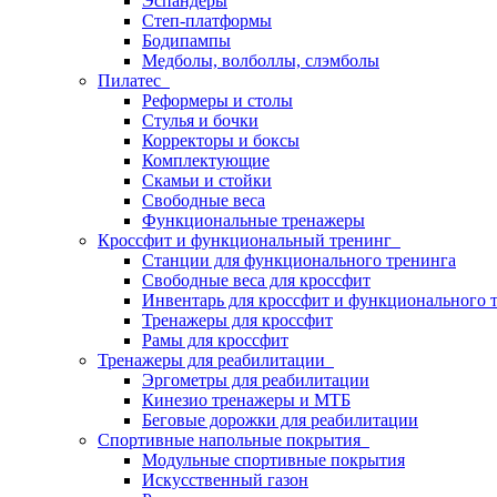
Эспандеры
Степ-платформы
Бодипампы
Медболы, волболлы, слэмболы
Пилатес
Реформеры и столы
Стулья и бочки
Корректоры и боксы
Комплектующие
Скамьи и стойки
Свободные веса
Функциональные тренажеры
Кроссфит и функциональный тренинг
Станции для функционального тренинга
Свободные веса для кроссфит
Инвентарь для кроссфит и функционального 
Тренажеры для кроссфит
Рамы для кроссфит
Тренажеры для реабилитации
Эргометры для реабилитации
Кинезио тренажеры и МТБ
Беговые дорожки для реабилитации
Спортивные напольные покрытия
Модульные спортивные покрытия
Искусственный газон