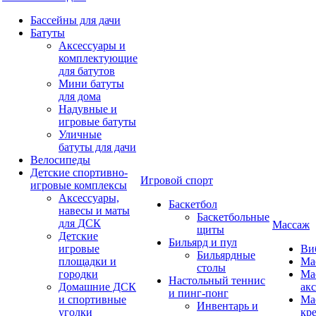
Бассейны для дачи
Батуты
Аксессуары и
комплектующие
для батутов
Мини батуты
для дома
Надувные и
игровые батуты
Уличные
батуты для дачи
Велосипеды
Детские спортивно-
Игровой спорт
игровые комплексы
Аксессуары,
Баскетбол
навесы и маты
Баскетбольные
для ДСК
Массаж
щиты
Детские
Бильярд и пул
игровые
Ви
Бильярдные
площадки и
Ма
столы
городки
Ма
Настольный теннис
Домашние ДСК
ак
и пинг-понг
и спортивные
Ма
Инвентарь и
уголки
кр