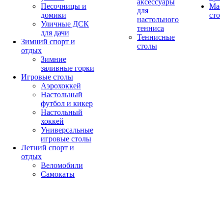
аксессуары
Песочницы и
Ма
для
домики
ст
настольного
Уличные ДСК
тенниса
для дачи
Теннисные
Зимний спорт и
столы
отдых
Зимние
заливные горки
Игровые столы
Аэрохоккей
Настольный
футбол и кикер
Настольный
хоккей
Универсальные
игровые столы
Летний спорт и
отдых
Веломобили
Самокаты