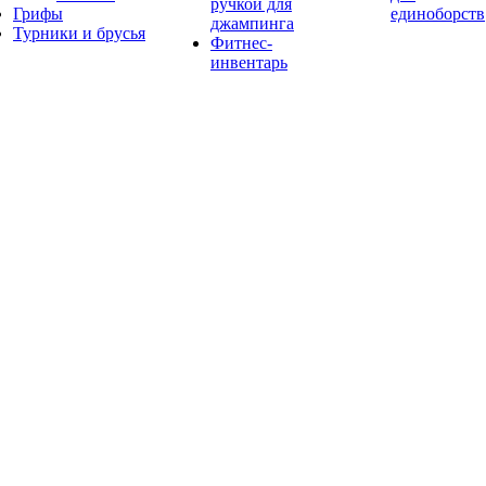
ручкой для
Грифы
единоборств
джампинга
Турники и брусья
Фитнес-
инвентарь