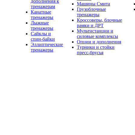
дополнения к
Машины Смита
тренажерам
Грузоблочные
Канатные
тренажеры
тренажеры
Кроссоверы, блочные
Лыжные
рамки и ДРТ
тренажеры
Мультистанции и
Сайклы и
силовые комплексы
спин-байки
Опции и дополнения
Эллиптические
Турники и стойки
тренажеры
пресс-брусья