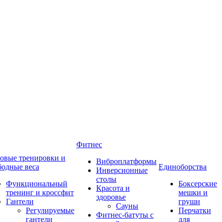
Фитнес
овые тренировки и
Виброплатформы
бодные веса
Единоборства
Инверсионные
столы
Функциональный
Боксерские
Красота и
тренинг и кроссфит
мешки и
здоровье
Гантели
груши
Сауны
Регулируемые
Перчатки
Фитнес-батуты с
гантели
для