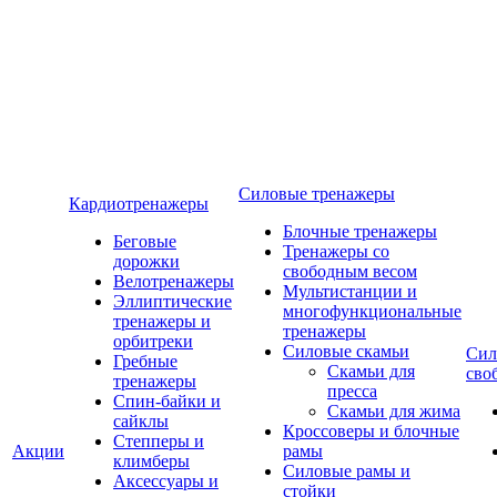
Силовые тренажеры
Кардиотренажеры
Блочные тренажеры
Беговые
Тренажеры со
дорожки
свободным весом
Велотренажеры
Мультистанции и
Эллиптические
многофункциональные
тренажеры и
тренажеры
орбитреки
Силовые скамьи
Сил
Гребные
Скамьи для
сво
тренажеры
пресса
Спин-байки и
Скамьи для жима
сайклы
Кроссоверы и блочные
Степперы и
Акции
рамы
климберы
Силовые рамы и
Аксессуары и
стойки