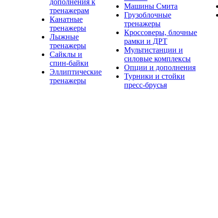
дополнения к
Машины Смита
тренажерам
Грузоблочные
Канатные
тренажеры
тренажеры
Кроссоверы, блочные
Лыжные
рамки и ДРТ
тренажеры
Мультистанции и
Сайклы и
силовые комплексы
спин-байки
Опции и дополнения
Эллиптические
Турники и стойки
тренажеры
пресс-брусья