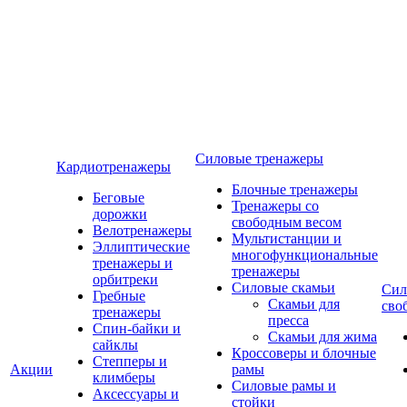
Силовые тренажеры
Кардиотренажеры
Блочные тренажеры
Беговые
Тренажеры со
дорожки
свободным весом
Велотренажеры
Мультистанции и
Эллиптические
многофункциональные
тренажеры и
тренажеры
орбитреки
Силовые скамьи
Сил
Гребные
Скамьи для
сво
тренажеры
пресса
Спин-байки и
Скамьи для жима
сайклы
Кроссоверы и блочные
Степперы и
Акции
рамы
климберы
Силовые рамы и
Аксессуары и
стойки