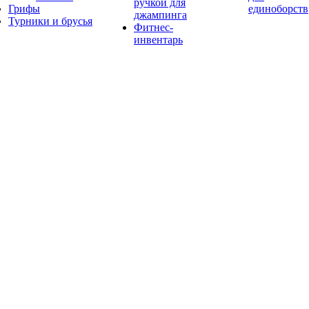
ручкой для
Грифы
единоборств
джампинга
Турники и брусья
Фитнес-
инвентарь