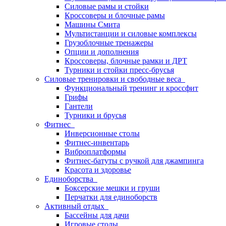
Силовые рамы и стойки
Кроссоверы и блочные рамы
Машины Смита
Мультистанции и силовые комплексы
Грузоблочные тренажеры
Опции и дополнения
Кроссоверы, блочные рамки и ДРТ
Турники и стойки пресс-брусья
Силовые тренировки и свободные веса
Функциональный тренинг и кроссфит
Грифы
Гантели
Турники и брусья
Фитнес
Инверсионные столы
Фитнес-инвентарь
Виброплатформы
Фитнес-батуты с ручкой для джампинга
Красота и здоровье
Единоборства
Боксерские мешки и груши
Перчатки для единоборств
Активный отдых
Бассейны для дачи
Игровые столы