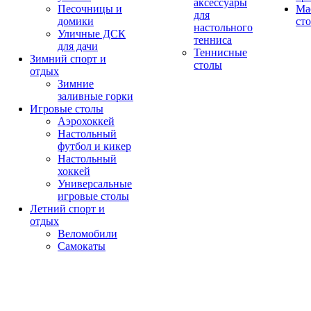
аксессуары
Песочницы и
Ма
для
домики
ст
настольного
Уличные ДСК
тенниса
для дачи
Теннисные
Зимний спорт и
столы
отдых
Зимние
заливные горки
Игровые столы
Аэрохоккей
Настольный
футбол и кикер
Настольный
хоккей
Универсальные
игровые столы
Летний спорт и
отдых
Веломобили
Самокаты