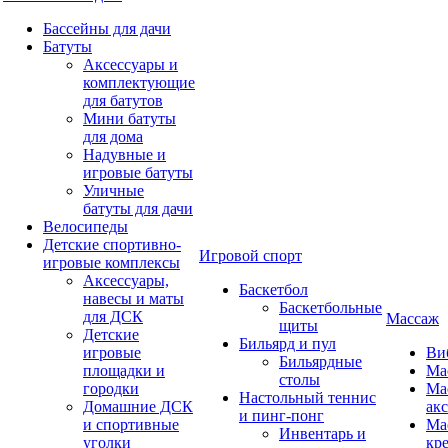
Бассейны для дачи
Батуты
Аксессуары и
комплектующие
для батутов
Мини батуты
для дома
Надувные и
игровые батуты
Уличные
батуты для дачи
Велосипеды
Детские спортивно-
Игровой спорт
игровые комплексы
Аксессуары,
Баскетбол
навесы и маты
Баскетбольные
для ДСК
Массаж
щиты
Детские
Бильярд и пул
игровые
Ви
Бильярдные
площадки и
Ма
столы
городки
Ма
Настольный теннис
Домашние ДСК
ак
и пинг-понг
и спортивные
Ма
Инвентарь и
уголки
кр