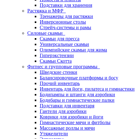
Подставки для хранения
Растяжка и МФР
Тренажеры для растяжки
Инверсионные столы
Стрейч-системы и рамы
Силовые скамьи
Скамьи для пресса
Универсальные скамьи
Олимпийские скамьи для жима
Гиперэкстензии
Скамьи Скотта
Фитнес и групповые программы
Шведские стенки
Балансировочные платформы и босу
Прочий инвентарь
Инвентарь для йоги, пилатеса и гимнастики
Бодипампы и штанги для аэробики
Бодибары и гимнастические палки
Подставки для инвентаря
Гантели для аэробики
Коврики для аэробики и йоги
Гимнастические мячи и фитболы
Массажные роллы и мячи
Утяжелители