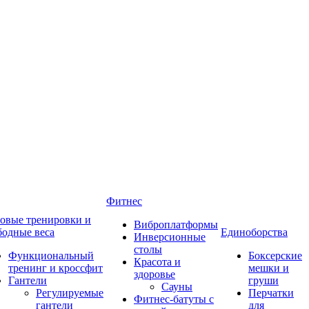
Фитнес
овые тренировки и
Виброплатформы
бодные веса
Единоборства
Инверсионные
столы
Функциональный
Боксерские
Красота и
тренинг и кроссфит
мешки и
здоровье
Гантели
груши
Сауны
Регулируемые
Перчатки
Фитнес-батуты с
гантели
для