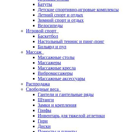
Батуты
Детские спортивно-игровые комплексы
Летний спорт и отдых
Зимний спорт и отдых
Велосипеды
Игровой спорт
Баскетбол
Настольный теннис и пинг-понг
Бильярд и пул
Массаж
Массажные столы
Массажеры
Массажные кресла
Вибромассажеры
Массажные аксессуары
Распродажа
Свободные веса
Гантели и гантельные ряды
Штанги
Замки и крепления
Грифы
Инвентарь для тяжелой атлетики
Гири
Диски
Помосты и плинты