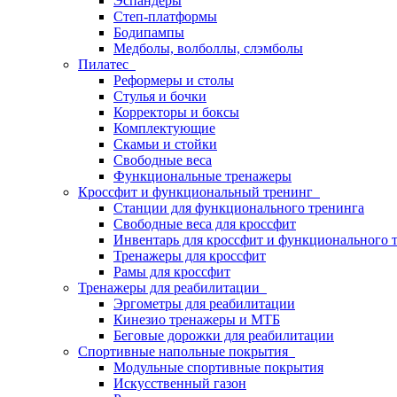
Эспандеры
Степ-платформы
Бодипампы
Медболы, волболлы, слэмболы
Пилатес
Реформеры и столы
Стулья и бочки
Корректоры и боксы
Комплектующие
Скамьи и стойки
Свободные веса
Функциональные тренажеры
Кроссфит и функциональный тренинг
Станции для функционального тренинга
Свободные веса для кроссфит
Инвентарь для кроссфит и функционального 
Тренажеры для кроссфит
Рамы для кроссфит
Тренажеры для реабилитации
Эргометры для реабилитации
Кинезио тренажеры и МТБ
Беговые дорожки для реабилитации
Спортивные напольные покрытия
Модульные спортивные покрытия
Искусственный газон