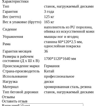
Характеристики
Тип
станок, нагружаемый дисками
Гарантия
3 года
Вес (нетто)
125 кг
Вес в упаковке (брутто)
165 кг
наполнитель из PU поролона,
Сидение
обивка из искусственной кожи
Упражнения
мышцы ног и ягодиц
станина 60*120*2.5 мм,
Рама
однослойная покраска
Гарантия месяцев
36
Размеры в рабочем
1700*1120*1640 мм
состоянии (Д х Ш х В)
Происхождение марки
Германия
Страна-производитель
Китай
Использование
профессиональное
Нагрузка
диски
Материал
хромированная сталь, резина
Тип беговой дорожки
станок, нагружаемый дисками
Отзывы
Оставить отзыв
Ваше имя
*