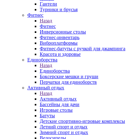
Гантели
Турники и брусья
Фитнес
Назад
Фитнес
Инверсионные столы
Фитнес-инвентарь
Виброплатформы
Фитнес-батуты с ручкой для джампинга
Красота и здоровье
Единоборства
Назад
Единоборства
Боксерские мешки и груши
Перчатки для единоборств
Активный отдых
Назад
Активный отдых
Бассейны для дачи
Игровые столы
Батуты
Детские спортивно-игровые комплексы
Летний спорт и отдых
Зимний спорт и отдых
Велосипеды