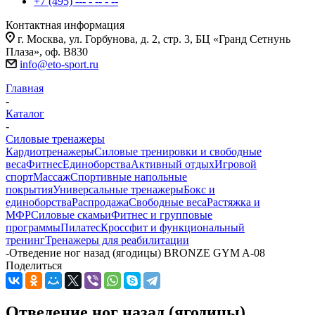
+7 (495) --- - -- - --
Контактная информация
г. Москва, ул. Горбунова, д. 2, стр. 3, БЦ «Гранд Сетнунь
Плаза», оф. В830
info@eto-sport.ru
Главная
-
Каталог
-
Силовые тренажеры
Кардиотренажеры
Силовые тренировки и свободные
веса
Фитнес
Единоборства
Активный отдых
Игровой
спорт
Массаж
Спортивные напольные
покрытия
Универсальные тренажеры
Бокс и
единоборства
Распродажа
Свободные веса
Растяжка и
МФР
Силовые скамьи
Фитнес и групповые
программы
Пилатес
Кроссфит и функциональный
тренинг
Тренажеры для реабилитации
-
Отведение ног назад (ягодицы) BRONZE GYM A-08
Поделиться
Отведение ног назад (ягодицы)