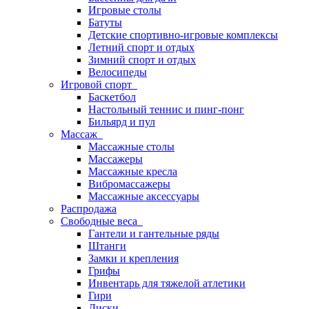
Игровые столы
Батуты
Детские спортивно-игровые комплексы
Летний спорт и отдых
Зимний спорт и отдых
Велосипеды
Игровой спорт
Баскетбол
Настольный теннис и пинг-понг
Бильярд и пул
Массаж
Массажные столы
Массажеры
Массажные кресла
Вибромассажеры
Массажные аксессуары
Распродажа
Свободные веса
Гантели и гантельные ряды
Штанги
Замки и крепления
Грифы
Инвентарь для тяжелой атлетики
Гири
Диски