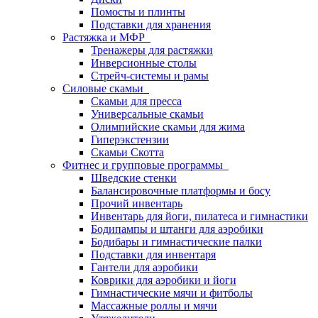
Помосты и плинты
Подставки для хранения
Растяжка и МФР
Тренажеры для растяжки
Инверсионные столы
Стрейч-системы и рамы
Силовые скамьи
Скамьи для пресса
Универсальные скамьи
Олимпийские скамьи для жима
Гиперэкстензии
Скамьи Скотта
Фитнес и групповые программы
Шведские стенки
Балансировочные платформы и босу
Прочий инвентарь
Инвентарь для йоги, пилатеса и гимнастики
Бодипампы и штанги для аэробики
Бодибары и гимнастические палки
Подставки для инвентаря
Гантели для аэробики
Коврики для аэробики и йоги
Гимнастические мячи и фитболы
Массажные роллы и мячи