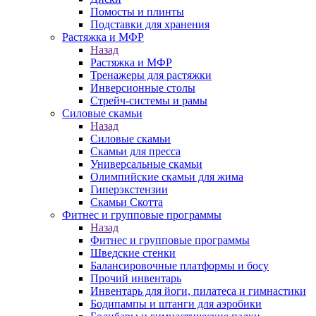
Помосты и плинты
Подставки для хранения
Растяжка и МФР
Назад
Растяжка и МФР
Тренажеры для растяжки
Инверсионные столы
Стрейч-системы и рамы
Силовые скамьи
Назад
Силовые скамьи
Скамьи для пресса
Универсальные скамьи
Олимпийские скамьи для жима
Гиперэкстензии
Скамьи Скотта
Фитнес и групповые программы
Назад
Фитнес и групповые программы
Шведские стенки
Балансировочные платформы и босу
Прочий инвентарь
Инвентарь для йоги, пилатеса и гимнастики
Бодипампы и штанги для аэробики