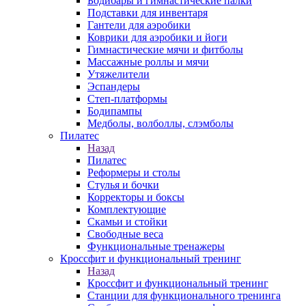
Бодибары и гимнастические палки
Подставки для инвентаря
Гантели для аэробики
Коврики для аэробики и йоги
Гимнастические мячи и фитболы
Массажные роллы и мячи
Утяжелители
Эспандеры
Степ-платформы
Бодипампы
Медболы, волболлы, слэмболы
Пилатес
Назад
Пилатес
Реформеры и столы
Стулья и бочки
Корректоры и боксы
Комплектующие
Скамьи и стойки
Свободные веса
Функциональные тренажеры
Кроссфит и функциональный тренинг
Назад
Кроссфит и функциональный тренинг
Станции для функционального тренинга