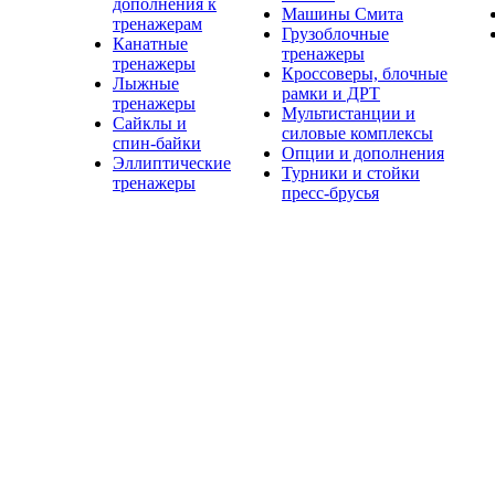
дополнения к
Машины Смита
тренажерам
Грузоблочные
Канатные
тренажеры
тренажеры
Кроссоверы, блочные
Лыжные
рамки и ДРТ
тренажеры
Мультистанции и
Сайклы и
силовые комплексы
спин-байки
Опции и дополнения
Эллиптические
Турники и стойки
тренажеры
пресс-брусья