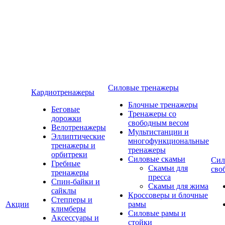
Силовые тренажеры
Кардиотренажеры
Блочные тренажеры
Беговые
Тренажеры со
дорожки
свободным весом
Велотренажеры
Мультистанции и
Эллиптические
многофункциональные
тренажеры и
тренажеры
орбитреки
Силовые скамьи
Сил
Гребные
Скамьи для
сво
тренажеры
пресса
Спин-байки и
Скамьи для жима
сайклы
Кроссоверы и блочные
Степперы и
Акции
рамы
климберы
Силовые рамы и
Аксессуары и
стойки