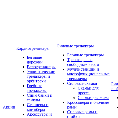
Силовые тренажеры
Кардиотренажеры
Блочные тренажеры
Беговые
Тренажеры со
дорожки
свободным весом
Велотренажеры
Мультистанции и
Эллиптические
многофункциональные
тренажеры и
тренажеры
орбитреки
Силовые скамьи
Сил
Гребные
Скамьи для
сво
тренажеры
пресса
Спин-байки и
Скамьи для жима
сайклы
Кроссоверы и блочные
Степперы и
Акции
рамы
климберы
Силовые рамы и
Аксессуары и
стойки