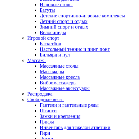
Игровые столы
Батуты
Детские спортивно-игровые комплексы
Летний спорт и отдых
Зимний спорт и отдых
Велосипеды
Игровой спорт
Баскетбол
Настольный теннис и пинг-понг
Бильярд и пул
Массаж
Массажные столы
Массажеры
Массажные кресла
Вибромассажеры
Массажные аксессуары
Распродажа
Свободные веса
Гантели и гантельные ряды
Штанги
Замки и крепления
Грифы
Инвентарь для тяжелой атлетики
Гири
Диски