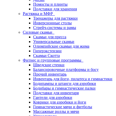
Помосты и плинты
Подставки для хранения
Растяжка и МФР
Тренажеры для растяжки
Инверсионные столы
Стрейч-системы и рамы
Силовые скамьи
Скамьи для пресса
Универсальные скамьи
Олимпийские скамьи для жима
Гиперэкстензии
Скамьи Скотта
Фитнес и групповые программы
Шведские стенки
Балансировочные платформы и босу
Прочий инвентарь
Инвентарь для йоги, пилатеса и гимнастики
Бодипампы и штанги для аэробики
Бодибары и гимнастические палки
Подставки для инвентаря
Гантели для аэробики
Коврики для аэробики и йоги
Гимнастические мячи и фитболы
Массажные роллы и мячи