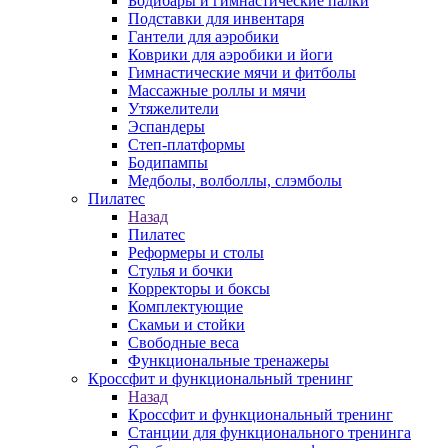
Бодибары и гимнастические палки
Подставки для инвентаря
Гантели для аэробики
Коврики для аэробики и йоги
Гимнастические мячи и фитболы
Массажные роллы и мячи
Утяжелители
Эспандеры
Степ-платформы
Бодипампы
Медболы, волболлы, слэмболы
Пилатес
Назад
Пилатес
Реформеры и столы
Стулья и бочки
Корректоры и боксы
Комплектующие
Скамьи и стойки
Свободные веса
Функциональные тренажеры
Кроссфит и функциональный тренинг
Назад
Кроссфит и функциональный тренинг
Станции для функционального тренинга