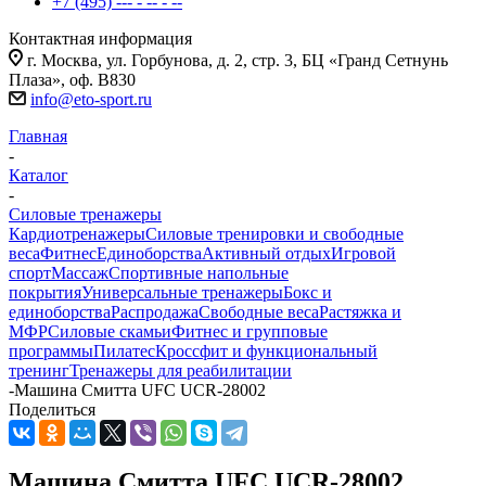
+7 (495) --- - -- - --
Контактная информация
г. Москва, ул. Горбунова, д. 2, стр. 3, БЦ «Гранд Сетнунь
Плаза», оф. В830
info@eto-sport.ru
Главная
-
Каталог
-
Силовые тренажеры
Кардиотренажеры
Силовые тренировки и свободные
веса
Фитнес
Единоборства
Активный отдых
Игровой
спорт
Массаж
Спортивные напольные
покрытия
Универсальные тренажеры
Бокс и
единоборства
Распродажа
Свободные веса
Растяжка и
МФР
Силовые скамьи
Фитнес и групповые
программы
Пилатес
Кроссфит и функциональный
тренинг
Тренажеры для реабилитации
-
Машина Смитта UFC UCR-28002
Поделиться
Машина Смитта UFC UCR-28002