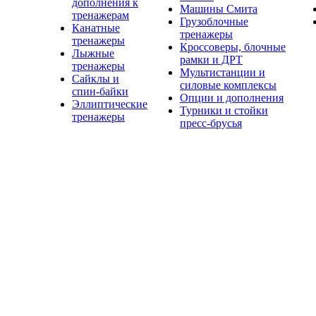
дополнения к
Машины Смита
тренажерам
Грузоблочные
Канатные
тренажеры
тренажеры
Кроссоверы, блочные
Лыжные
рамки и ДРТ
тренажеры
Мультистанции и
Сайклы и
силовые комплексы
спин-байки
Опции и дополнения
Эллиптические
Турники и стойки
тренажеры
пресс-брусья