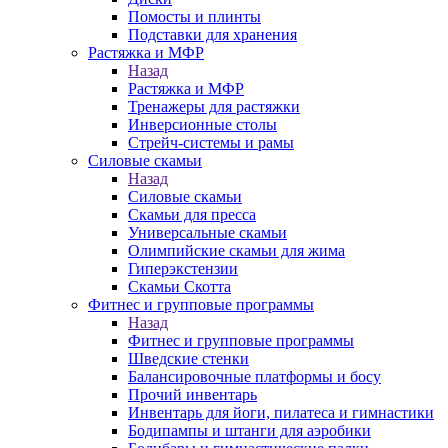
Помосты и плинты
Подставки для хранения
Растяжка и МФР
Назад
Растяжка и МФР
Тренажеры для растяжки
Инверсионные столы
Стрейч-системы и рамы
Силовые скамьи
Назад
Силовые скамьи
Скамьи для пресса
Универсальные скамьи
Олимпийские скамьи для жима
Гиперэкстензии
Скамьи Скотта
Фитнес и групповые программы
Назад
Фитнес и групповые программы
Шведские стенки
Балансировочные платформы и босу
Прочий инвентарь
Инвентарь для йоги, пилатеса и гимнастики
Бодипампы и штанги для аэробики