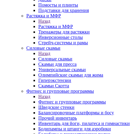
Помосты и плинты
Подставки для хранения
Растяжка и МФР
Назад
Растяжка и МФР
Тренажеры для растяжки
Инверсионные столы
Стрейч-системы и рамы
Силовые скамьи
Назад
Силовые скамьи
Скамьи для пресса
Универсальные скамьи
Олимпийские скамьи для жима
Гиперэкстензии
Скамьи Скотта
Фитнес и групповые программы
Назад
Фитнес и групповые программы
Шведские стенки
Балансировочные платформы и босу
Прочий инвентарь
Инвентарь для йоги, пилатеса и гимнастики
Бодипампы и штанги для аэробики