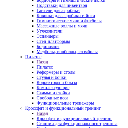
Бодибары и гимнастические палки
Подставки для инвентаря
Гантели для аэробики
Коврики для аэробики и йоги
Гимнастические мячи и фитболы
Массажные роллы и мячи
Утяжелители
Эспандеры
Степ-платформы
Бодипампы
Медболы, волболлы, слэмболы
Пилатес
Назад
Пилатес
Реформеры и столы
Стулья и бочки
Корректоры и боксы
Комплектующие
Скамьи и стойки
Свободные веса
Функциональные тренажеры
Кроссфит и функциональный тренинг
Назад
Кроссфит и функциональный тренинг
Станции для функционального тренинга