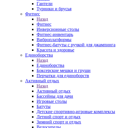
Гантели
Турники и брусья
Фитнес
Назад
Фитнес
Инверсионные столы
Фитнес-инвентарь
Виброплатформы
Фитнес-батуты с ручкой для джампинга
Красота и здоровье
Единоборства
Назад
Единоборства
Боксерские мешки и груши
Перчатки для единоборств
Активный отдых
Назад
Активный отдых
Бассейны для дачи
Игровые столы
Батуты
Детские спортивно-игровые комплексы
Летний спорт и отдых
Зимний спорт и отдых
Велосипеды