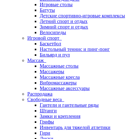
Игровые столы
Батуты
Детские спортивно-игровые комплексы
Летний спорт и отдых
Зимний спорт и отдых
Велосипеды
Игровой спорт
Баскетбол
Настольный теннис и пинг-понг
Бильярд и пул
Массаж
Массажные столы
Массажеры
Массажные кресла
Вибромассажеры
Массажные аксессуары
Распродажа
Свободные веса
Гантели и гантельные ряды
Штанги
Замки и крепления
Грифы
Инвентарь для тяжелой атлетики
Гири
Диски