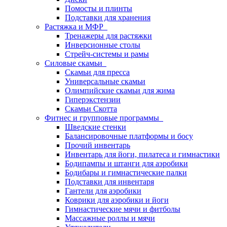
Помосты и плинты
Подставки для хранения
Растяжка и МФР
Тренажеры для растяжки
Инверсионные столы
Стрейч-системы и рамы
Силовые скамьи
Скамьи для пресса
Универсальные скамьи
Олимпийские скамьи для жима
Гиперэкстензии
Скамьи Скотта
Фитнес и групповые программы
Шведские стенки
Балансировочные платформы и босу
Прочий инвентарь
Инвентарь для йоги, пилатеса и гимнастики
Бодипампы и штанги для аэробики
Бодибары и гимнастические палки
Подставки для инвентаря
Гантели для аэробики
Коврики для аэробики и йоги
Гимнастические мячи и фитболы
Массажные роллы и мячи