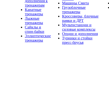
дополнения к
Машины Смита
тренажерам
Грузоблочные
Канатные
тренажеры
тренажеры
Кроссоверы, блочные
Лыжные
рамки и ДРТ
тренажеры
Мультистанции и
Сайклы и
силовые комплексы
спин-байки
Опции и дополнения
Эллиптические
Турники и стойки
тренажеры
пресс-брусья