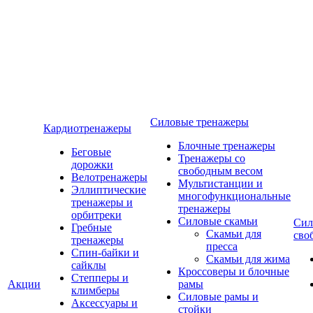
Силовые тренажеры
Кардиотренажеры
Блочные тренажеры
Беговые
Тренажеры со
дорожки
свободным весом
Велотренажеры
Мультистанции и
Эллиптические
многофункциональные
тренажеры и
тренажеры
орбитреки
Силовые скамьи
Сил
Гребные
Скамьи для
сво
тренажеры
пресса
Спин-байки и
Скамьи для жима
сайклы
Кроссоверы и блочные
Степперы и
Акции
рамы
климберы
Силовые рамы и
Аксессуары и
стойки