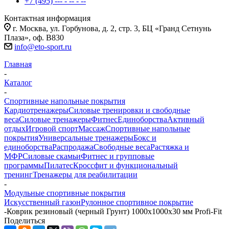
+7 (495) --- - -- - --
Контактная информация
г. Москва, ул. Горбунова, д. 2, стр. 3, БЦ «Гранд Сетнунь
Плаза», оф. В830
info@eto-sport.ru
Главная
-
Каталог
-
Спортивные напольные покрытия
Кардиотренажеры
Силовые тренировки и свободные
веса
Силовые тренажеры
Фитнес
Единоборства
Активный
отдых
Игровой спорт
Массаж
Спортивные напольные
покрытия
Универсальные тренажеры
Бокс и
единоборства
Распродажа
Свободные веса
Растяжка и
МФР
Силовые скамьи
Фитнес и групповые
программы
Пилатес
Кроссфит и функциональный
тренинг
Тренажеры для реабилитации
-
Модульные спортивные покрытия
Искусственный газон
Рулонное спортивное покрытие
-
Коврик резиновый (черный Грунт) 1000x1000x30 мм Profi-Fit
Поделиться