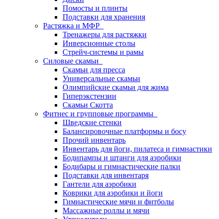
Помосты и плинты
Подставки для хранения
Растяжка и МФР
Тренажеры для растяжки
Инверсионные столы
Стрейч-системы и рамы
Силовые скамьи
Скамьи для пресса
Универсальные скамьи
Олимпийские скамьи для жима
Гиперэкстензии
Скамьи Скотта
Фитнес и групповые программы
Шведские стенки
Балансировочные платформы и босу
Прочий инвентарь
Инвентарь для йоги, пилатеса и гимнастики
Бодипампы и штанги для аэробики
Бодибары и гимнастические палки
Подставки для инвентаря
Гантели для аэробики
Коврики для аэробики и йоги
Гимнастические мячи и фитболы
Массажные роллы и мячи