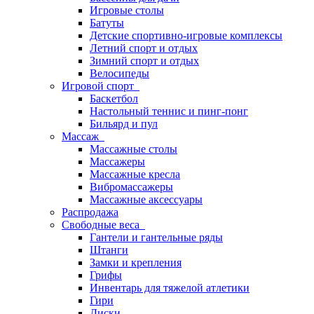
Игровые столы
Батуты
Детские спортивно-игровые комплексы
Летний спорт и отдых
Зимний спорт и отдых
Велосипеды
Игровой спорт
Баскетбол
Настольный теннис и пинг-понг
Бильярд и пул
Массаж
Массажные столы
Массажеры
Массажные кресла
Вибромассажеры
Массажные аксессуары
Распродажа
Свободные веса
Гантели и гантельные ряды
Штанги
Замки и крепления
Грифы
Инвентарь для тяжелой атлетики
Гири
Диски