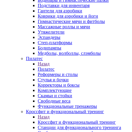
Бодибары и гимнастические палки
Подставки для инвентаря
Гантели для аэробики
Коврики для аэробики и йоги
Гимнастические мячи и фитболы
Массажные роллы и мячи
Утяжелители
Эспандеры
Степ-платформы
Бодипампы
Медболы, волболлы, слэмболы
Пилатес
Назад
Пилатес
Реформеры и столы
Стулья и бочки
Корректоры и боксы
Комплектующие
Скамьи и стойки
Свободные веса
Функциональные тренажеры
Кроссфит и функциональный тренинг
Назад
Кроссфит и функциональный тренинг
Станции для функционального тренинга