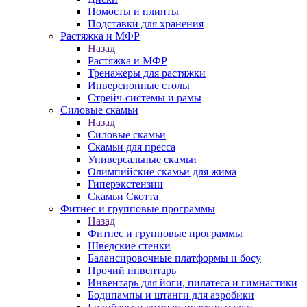
Помосты и плинты
Подставки для хранения
Растяжка и МФР
Назад
Растяжка и МФР
Тренажеры для растяжки
Инверсионные столы
Стрейч-системы и рамы
Силовые скамьи
Назад
Силовые скамьи
Скамьи для пресса
Универсальные скамьи
Олимпийские скамьи для жима
Гиперэкстензии
Скамьи Скотта
Фитнес и групповые программы
Назад
Фитнес и групповые программы
Шведские стенки
Балансировочные платформы и босу
Прочий инвентарь
Инвентарь для йоги, пилатеса и гимнастики
Бодипампы и штанги для аэробики