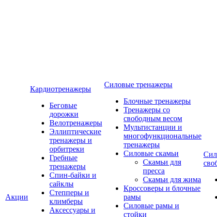
Силовые тренажеры
Кардиотренажеры
Блочные тренажеры
Беговые
Тренажеры со
дорожки
свободным весом
Велотренажеры
Мультистанции и
Эллиптические
многофункциональные
тренажеры и
тренажеры
орбитреки
Силовые скамьи
Сил
Гребные
Скамьи для
сво
тренажеры
пресса
Спин-байки и
Скамьи для жима
сайклы
Кроссоверы и блочные
Степперы и
Акции
рамы
климберы
Силовые рамы и
Аксессуары и
стойки