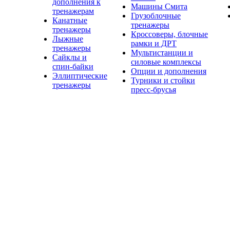
дополнения к
Машины Смита
тренажерам
Грузоблочные
Канатные
тренажеры
тренажеры
Кроссоверы, блочные
Лыжные
рамки и ДРТ
тренажеры
Мультистанции и
Сайклы и
силовые комплексы
спин-байки
Опции и дополнения
Эллиптические
Турники и стойки
тренажеры
пресс-брусья