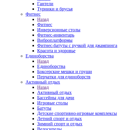
Гантели
Турники и брусья
Фитнес
Назад
Фитнес
Инверсионные столы
Фитнес-инвентарь
Виброплатформы
Фитнес-батуты с ручкой для джампинга
Красота и здоровье
Единоборства
Назад
Единоборства
Боксерские мешки и груши
Перчатки для единоборств
Активный отдых
Назад
Активный отдых
Бассейны для дачи
Игровые столы
Батуты
Детские спортивно-игровые комплексы
Летний спорт и отдых
Зимний спорт и отдых
Велосипеды