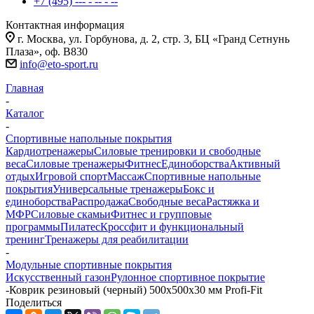
+7 (495) --- - -- - --
Контактная информация
г. Москва, ул. Горбунова, д. 2, стр. 3, БЦ «Гранд Сетнунь
Плаза», оф. В830
info@eto-sport.ru
Главная
-
Каталог
-
Спортивные напольные покрытия
Кардиотренажеры
Силовые тренировки и свободные
веса
Силовые тренажеры
Фитнес
Единоборства
Активный
отдых
Игровой спорт
Массаж
Спортивные напольные
покрытия
Универсальные тренажеры
Бокс и
единоборства
Распродажа
Свободные веса
Растяжка и
МФР
Силовые скамьи
Фитнес и групповые
программы
Пилатес
Кроссфит и функциональный
тренинг
Тренажеры для реабилитации
-
Модульные спортивные покрытия
Искусственный газон
Рулонное спортивное покрытие
-
Коврик резиновый (черный) 500x500x30 мм Profi-Fit
Поделиться