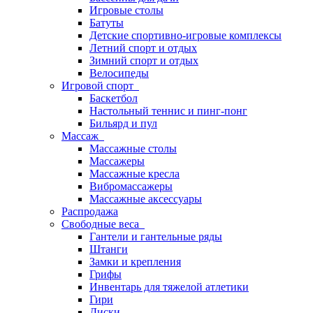
Игровые столы
Батуты
Детские спортивно-игровые комплексы
Летний спорт и отдых
Зимний спорт и отдых
Велосипеды
Игровой спорт
Баскетбол
Настольный теннис и пинг-понг
Бильярд и пул
Массаж
Массажные столы
Массажеры
Массажные кресла
Вибромассажеры
Массажные аксессуары
Распродажа
Свободные веса
Гантели и гантельные ряды
Штанги
Замки и крепления
Грифы
Инвентарь для тяжелой атлетики
Гири
Диски