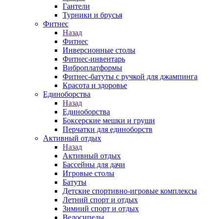
Гантели
Турники и брусья
Фитнес
Назад
Фитнес
Инверсионные столы
Фитнес-инвентарь
Виброплатформы
Фитнес-батуты с ручкой для джампинга
Красота и здоровье
Единоборства
Назад
Единоборства
Боксерские мешки и груши
Перчатки для единоборств
Активный отдых
Назад
Активный отдых
Бассейны для дачи
Игровые столы
Батуты
Детские спортивно-игровые комплексы
Летний спорт и отдых
Зимний спорт и отдых
Велосипеды