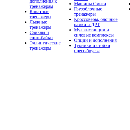
дополнения к
Машины Смита
тренажерам
Грузоблочные
Канатные
тренажеры
тренажеры
Кроссоверы, блочные
Лыжные
рамки и ДРТ
тренажеры
Мультистанции и
Сайклы и
силовые комплексы
спин-байки
Опции и дополнения
Эллиптические
Турники и стойки
тренажеры
пресс-брусья