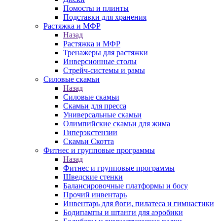
Помосты и плинты
Подставки для хранения
Растяжка и МФР
Назад
Растяжка и МФР
Тренажеры для растяжки
Инверсионные столы
Стрейч-системы и рамы
Силовые скамьи
Назад
Силовые скамьи
Скамьи для пресса
Универсальные скамьи
Олимпийские скамьи для жима
Гиперэкстензии
Скамьи Скотта
Фитнес и групповые программы
Назад
Фитнес и групповые программы
Шведские стенки
Балансировочные платформы и босу
Прочий инвентарь
Инвентарь для йоги, пилатеса и гимнастики
Бодипампы и штанги для аэробики