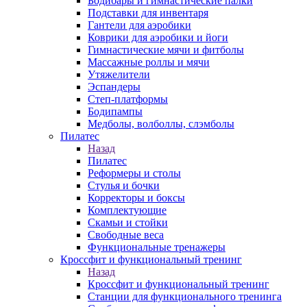
Бодибары и гимнастические палки
Подставки для инвентаря
Гантели для аэробики
Коврики для аэробики и йоги
Гимнастические мячи и фитболы
Массажные роллы и мячи
Утяжелители
Эспандеры
Степ-платформы
Бодипампы
Медболы, волболлы, слэмболы
Пилатес
Назад
Пилатес
Реформеры и столы
Стулья и бочки
Корректоры и боксы
Комплектующие
Скамьи и стойки
Свободные веса
Функциональные тренажеры
Кроссфит и функциональный тренинг
Назад
Кроссфит и функциональный тренинг
Станции для функционального тренинга