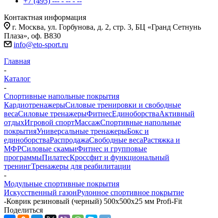
+7 (495) --- - -- - --
Контактная информация
г. Москва, ул. Горбунова, д. 2, стр. 3, БЦ «Гранд Сетнунь
Плаза», оф. В830
info@eto-sport.ru
Главная
-
Каталог
-
Спортивные напольные покрытия
Кардиотренажеры
Силовые тренировки и свободные
веса
Силовые тренажеры
Фитнес
Единоборства
Активный
отдых
Игровой спорт
Массаж
Спортивные напольные
покрытия
Универсальные тренажеры
Бокс и
единоборства
Распродажа
Свободные веса
Растяжка и
МФР
Силовые скамьи
Фитнес и групповые
программы
Пилатес
Кроссфит и функциональный
тренинг
Тренажеры для реабилитации
-
Модульные спортивные покрытия
Искусственный газон
Рулонное спортивное покрытие
-
Коврик резиновый (черный) 500x500x25 мм Profi-Fit
Поделиться