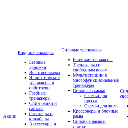
Силовые тренажеры
Кардиотренажеры
Блочные тренажеры
Беговые
Тренажеры со
дорожки
свободным весом
Велотренажеры
Мультистанции и
Эллиптические
многофункциональные
тренажеры и
тренажеры
орбитреки
Силовые скамьи
Сил
Гребные
Скамьи для
сво
тренажеры
пресса
Спин-байки и
Скамьи для жима
сайклы
Кроссоверы и блочные
Степперы и
Акции
рамы
климберы
Силовые рамы и
Аксессуары и
стойки