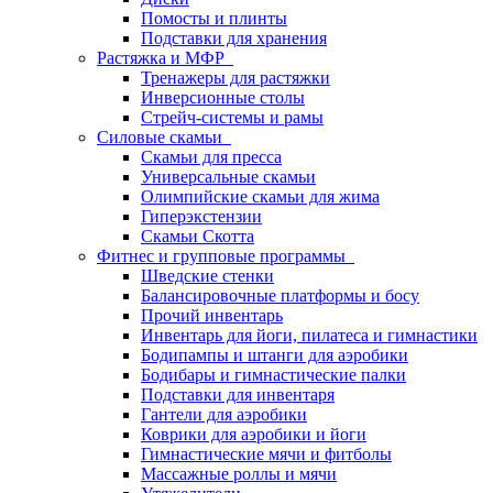
Помосты и плинты
Подставки для хранения
Растяжка и МФР
Тренажеры для растяжки
Инверсионные столы
Стрейч-системы и рамы
Силовые скамьи
Скамьи для пресса
Универсальные скамьи
Олимпийские скамьи для жима
Гиперэкстензии
Скамьи Скотта
Фитнес и групповые программы
Шведские стенки
Балансировочные платформы и босу
Прочий инвентарь
Инвентарь для йоги, пилатеса и гимнастики
Бодипампы и штанги для аэробики
Бодибары и гимнастические палки
Подставки для инвентаря
Гантели для аэробики
Коврики для аэробики и йоги
Гимнастические мячи и фитболы
Массажные роллы и мячи