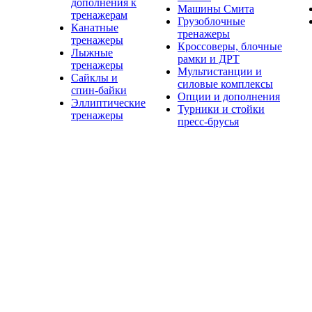
дополнения к
Машины Смита
тренажерам
Грузоблочные
Канатные
тренажеры
тренажеры
Кроссоверы, блочные
Лыжные
рамки и ДРТ
тренажеры
Мультистанции и
Сайклы и
силовые комплексы
спин-байки
Опции и дополнения
Эллиптические
Турники и стойки
тренажеры
пресс-брусья