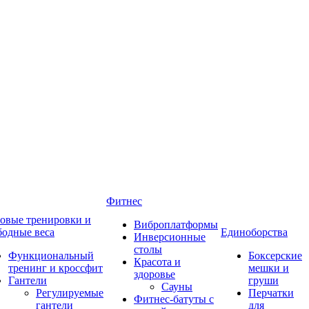
Фитнес
овые тренировки и
Виброплатформы
бодные веса
Единоборства
Инверсионные
столы
Функциональный
Боксерские
Красота и
тренинг и кроссфит
мешки и
здоровье
Гантели
груши
Сауны
Регулируемые
Перчатки
Фитнес-батуты с
гантели
для