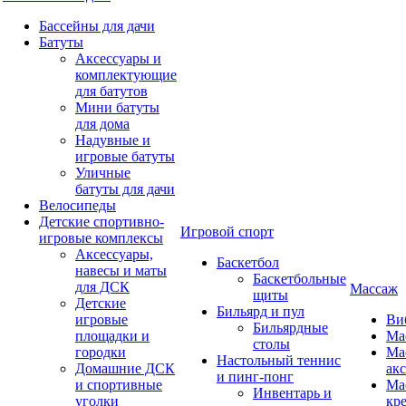
Бассейны для дачи
Батуты
Аксессуары и
комплектующие
для батутов
Мини батуты
для дома
Надувные и
игровые батуты
Уличные
батуты для дачи
Велосипеды
Детские спортивно-
Игровой спорт
игровые комплексы
Аксессуары,
Баскетбол
навесы и маты
Баскетбольные
для ДСК
Массаж
щиты
Детские
Бильярд и пул
игровые
Ви
Бильярдные
площадки и
Ма
столы
городки
Ма
Настольный теннис
Домашние ДСК
ак
и пинг-понг
и спортивные
Ма
Инвентарь и
уголки
кр