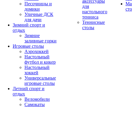
аксессуары
Песочницы и
Ма
для
домики
ст
настольного
Уличные ДСК
тенниса
для дачи
Теннисные
Зимний спорт и
столы
отдых
Зимние
заливные горки
Игровые столы
Аэрохоккей
Настольный
футбол и кикер
Настольный
хоккей
Универсальные
игровые столы
Летний спорт и
отдых
Веломобили
Самокаты