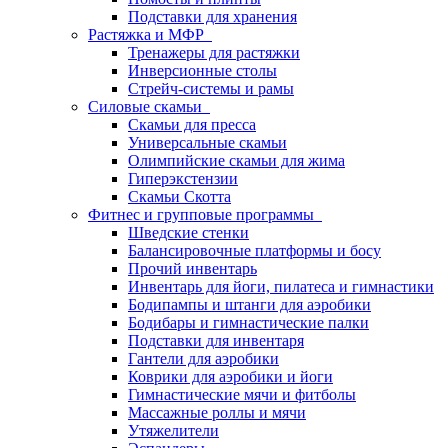
Подставки для хранения
Растяжка и МФР
Тренажеры для растяжки
Инверсионные столы
Стрейч-системы и рамы
Силовые скамьи
Скамьи для пресса
Универсальные скамьи
Олимпийские скамьи для жима
Гиперэкстензии
Скамьи Скотта
Фитнес и групповые программы
Шведские стенки
Балансировочные платформы и босу
Прочий инвентарь
Инвентарь для йоги, пилатеса и гимнастики
Бодипампы и штанги для аэробики
Бодибары и гимнастические палки
Подставки для инвентаря
Гантели для аэробики
Коврики для аэробики и йоги
Гимнастические мячи и фитболы
Массажные роллы и мячи
Утяжелители