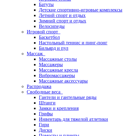
Батуты
Детские спортивно-игровые комплексы
Летний спорт и отдых
Зимний спорт и отдых
Велосипеды
Игровой спорт
Баскетбол
Настольный теннис и пинг-понг
Бильярд и пул
Массаж
Массажные столы
Массажеры
Массажные кресла
Вибромассажеры
Массажные аксессуары
Распродажа
Свободные веса
Гантели и гантельные ряды
Штанги
Замки и крепления
Грифы
Инвентарь для тяжелой атлетики
Гири
Диски
Помосты и плинты