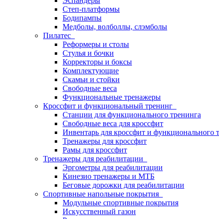
Эспандеры
Степ-платформы
Бодипампы
Медболы, волболлы, слэмболы
Пилатес
Реформеры и столы
Стулья и бочки
Корректоры и боксы
Комплектующие
Скамьи и стойки
Свободные веса
Функциональные тренажеры
Кроссфит и функциональный тренинг
Станции для функционального тренинга
Свободные веса для кроссфит
Инвентарь для кроссфит и функционального 
Тренажеры для кроссфит
Рамы для кроссфит
Тренажеры для реабилитации
Эргометры для реабилитации
Кинезио тренажеры и МТБ
Беговые дорожки для реабилитации
Спортивные напольные покрытия
Модульные спортивные покрытия
Искусственный газон