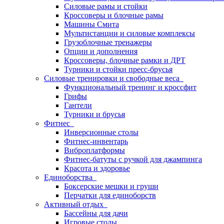
Силовые рамы и стойки
Кроссоверы и блочные рамы
Машины Смита
Мультистанции и силовые комплексы
Грузоблочные тренажеры
Опции и дополнения
Кроссоверы, блочные рамки и ДРТ
Турники и стойки пресс-брусья
Силовые тренировки и свободные веса
Функциональный тренинг и кроссфит
Грифы
Гантели
Турники и брусья
Фитнес
Инверсионные столы
Фитнес-инвентарь
Виброплатформы
Фитнес-батуты с ручкой для джампинга
Красота и здоровье
Единоборства
Боксерские мешки и груши
Перчатки для единоборств
Активный отдых
Бассейны для дачи
Игровые столы