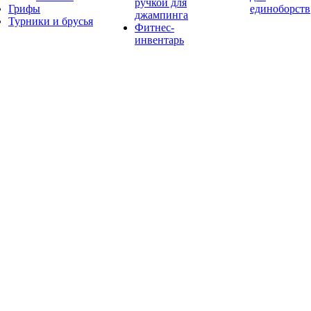
ручкой для
Грифы
единоборств
джампинга
Турники и брусья
Фитнес-
инвентарь