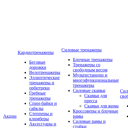
Силовые тренажеры
Кардиотренажеры
Блочные тренажеры
Беговые
Тренажеры со
дорожки
свободным весом
Велотренажеры
Мультистанции и
Эллиптические
многофункциональные
тренажеры и
тренажеры
орбитреки
Силовые скамьи
Сил
Гребные
Скамьи для
сво
тренажеры
пресса
Спин-байки и
Скамьи для жима
сайклы
Кроссоверы и блочные
Степперы и
Акции
рамы
климберы
Силовые рамы и
Аксессуары и
стойки