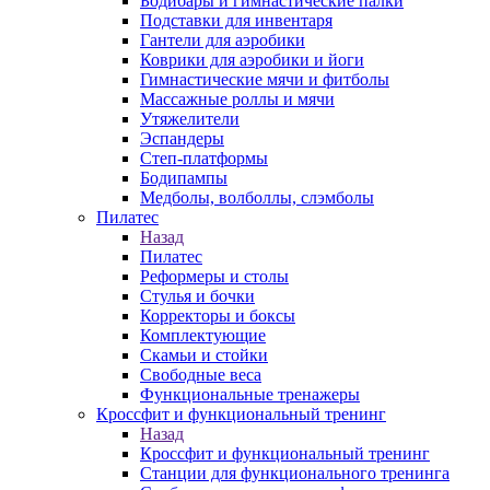
Бодибары и гимнастические палки
Подставки для инвентаря
Гантели для аэробики
Коврики для аэробики и йоги
Гимнастические мячи и фитболы
Массажные роллы и мячи
Утяжелители
Эспандеры
Степ-платформы
Бодипампы
Медболы, волболлы, слэмболы
Пилатес
Назад
Пилатес
Реформеры и столы
Стулья и бочки
Корректоры и боксы
Комплектующие
Скамьи и стойки
Свободные веса
Функциональные тренажеры
Кроссфит и функциональный тренинг
Назад
Кроссфит и функциональный тренинг
Станции для функционального тренинга