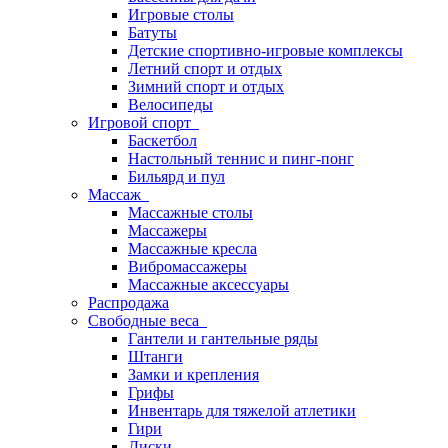
Игровые столы
Батуты
Детские спортивно-игровые комплексы
Летний спорт и отдых
Зимний спорт и отдых
Велосипеды
Игровой спорт
Баскетбол
Настольный теннис и пинг-понг
Бильярд и пул
Массаж
Массажные столы
Массажеры
Массажные кресла
Вибромассажеры
Массажные аксессуары
Распродажа
Свободные веса
Гантели и гантельные ряды
Штанги
Замки и крепления
Грифы
Инвентарь для тяжелой атлетики
Гири
Диски