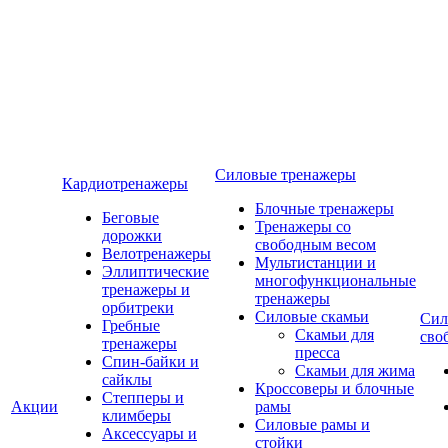
Силовые тренажеры
Кардиотренажеры
Блочные тренажеры
Беговые
Тренажеры со
дорожки
свободным весом
Велотренажеры
Мультистанции и
Эллиптические
многофункциональные
тренажеры и
тренажеры
орбитреки
Силовые скамьи
Сил
Гребные
Скамьи для
сво
тренажеры
пресса
Спин-байки и
Скамьи для жима
сайклы
Кроссоверы и блочные
Степперы и
Акции
рамы
климберы
Силовые рамы и
Аксессуары и
стойки