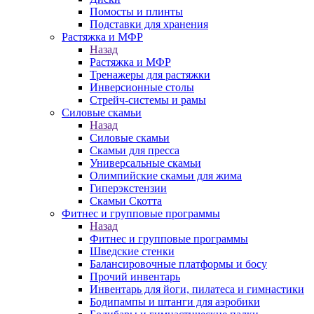
Помосты и плинты
Подставки для хранения
Растяжка и МФР
Назад
Растяжка и МФР
Тренажеры для растяжки
Инверсионные столы
Стрейч-системы и рамы
Силовые скамьи
Назад
Силовые скамьи
Скамьи для пресса
Универсальные скамьи
Олимпийские скамьи для жима
Гиперэкстензии
Скамьи Скотта
Фитнес и групповые программы
Назад
Фитнес и групповые программы
Шведские стенки
Балансировочные платформы и босу
Прочий инвентарь
Инвентарь для йоги, пилатеса и гимнастики
Бодипампы и штанги для аэробики