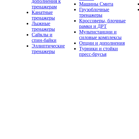
дополнения к
Машины Смита
тренажерам
Грузоблочные
Канатные
тренажеры
тренажеры
Кроссоверы, блочные
Лыжные
рамки и ДРТ
тренажеры
Мультистанции и
Сайклы и
силовые комплексы
спин-байки
Опции и дополнения
Эллиптические
Турники и стойки
тренажеры
пресс-брусья