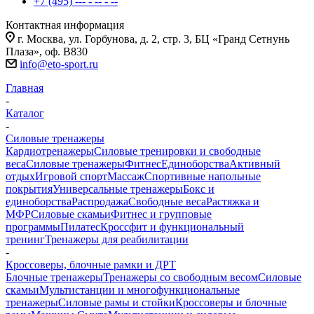
+7 (495) --- - -- - --
Контактная информация
г. Москва, ул. Горбунова, д. 2, стр. 3, БЦ «Гранд Сетнунь
Плаза», оф. В830
info@eto-sport.ru
Главная
-
Каталог
-
Силовые тренажеры
Кардиотренажеры
Силовые тренировки и свободные
веса
Силовые тренажеры
Фитнес
Единоборства
Активный
отдых
Игровой спорт
Массаж
Спортивные напольные
покрытия
Универсальные тренажеры
Бокс и
единоборства
Распродажа
Свободные веса
Растяжка и
МФР
Силовые скамьи
Фитнес и групповые
программы
Пилатес
Кроссфит и функциональный
тренинг
Тренажеры для реабилитации
-
Кроссоверы, блочные рамки и ДРТ
Блочные тренажеры
Тренажеры со свободным весом
Силовые
скамьи
Мультистанции и многофункциональные
тренажеры
Силовые рамы и стойки
Кроссоверы и блочные