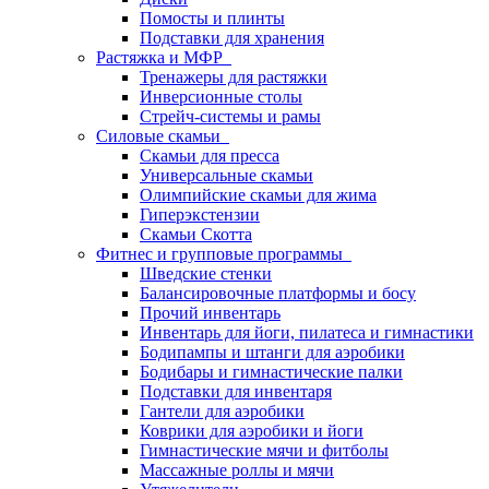
Помосты и плинты
Подставки для хранения
Растяжка и МФР
Тренажеры для растяжки
Инверсионные столы
Стрейч-системы и рамы
Силовые скамьи
Скамьи для пресса
Универсальные скамьи
Олимпийские скамьи для жима
Гиперэкстензии
Скамьи Скотта
Фитнес и групповые программы
Шведские стенки
Балансировочные платформы и босу
Прочий инвентарь
Инвентарь для йоги, пилатеса и гимнастики
Бодипампы и штанги для аэробики
Бодибары и гимнастические палки
Подставки для инвентаря
Гантели для аэробики
Коврики для аэробики и йоги
Гимнастические мячи и фитболы
Массажные роллы и мячи