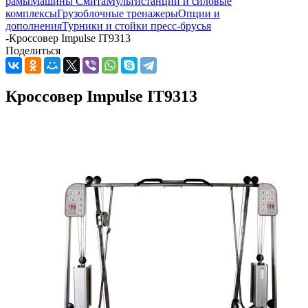
рамы
Машины Смита
Мультистанции и силовые
комплексы
Грузоблочные тренажеры
Опции и
дополнения
Турники и стойки пресс-брусья
-
Кроссовер Impulse IT9313
Поделиться
Кроссовер Impulse IT9313