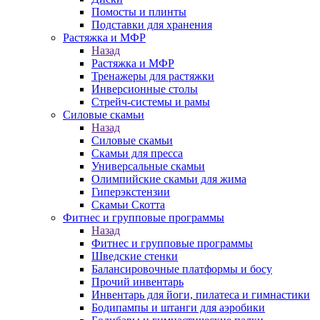
Помосты и плинты
Подставки для хранения
Растяжка и МФР
Назад
Растяжка и МФР
Тренажеры для растяжки
Инверсионные столы
Стрейч-системы и рамы
Силовые скамьи
Назад
Силовые скамьи
Скамьи для пресса
Универсальные скамьи
Олимпийские скамьи для жима
Гиперэкстензии
Скамьи Скотта
Фитнес и групповые программы
Назад
Фитнес и групповые программы
Шведские стенки
Балансировочные платформы и босу
Прочий инвентарь
Инвентарь для йоги, пилатеса и гимнастики
Бодипампы и штанги для аэробики