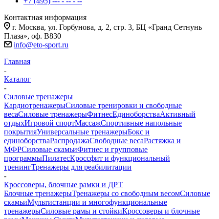
+7 (495) --- - -- - --
Контактная информация
г. Москва, ул. Горбунова, д. 2, стр. 3, БЦ «Гранд Сетнунь
Плаза», оф. В830
info@eto-sport.ru
Главная
-
Каталог
-
Силовые тренажеры
Кардиотренажеры
Силовые тренировки и свободные
веса
Силовые тренажеры
Фитнес
Единоборства
Активный
отдых
Игровой спорт
Массаж
Спортивные напольные
покрытия
Универсальные тренажеры
Бокс и
единоборства
Распродажа
Свободные веса
Растяжка и
МФР
Силовые скамьи
Фитнес и групповые
программы
Пилатес
Кроссфит и функциональный
тренинг
Тренажеры для реабилитации
-
Кроссоверы, блочные рамки и ДРТ
Блочные тренажеры
Тренажеры со свободным весом
Силовые
скамьи
Мультистанции и многофункциональные
тренажеры
Силовые рамы и стойки
Кроссоверы и блочные