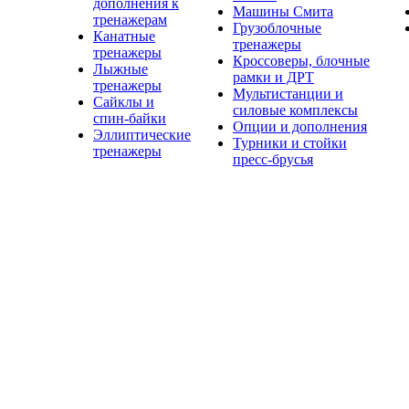
дополнения к
Машины Смита
тренажерам
Грузоблочные
Канатные
тренажеры
тренажеры
Кроссоверы, блочные
Лыжные
рамки и ДРТ
тренажеры
Мультистанции и
Сайклы и
силовые комплексы
спин-байки
Опции и дополнения
Эллиптические
Турники и стойки
тренажеры
пресс-брусья