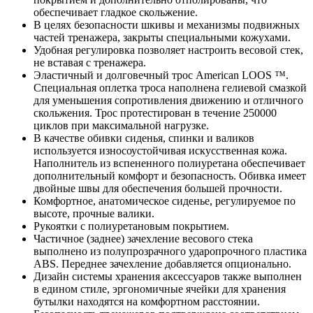
обеспечивает гладкое скольжение.
В целях безопасности шкивы и механизмы подвижных
частей тренажера, закрыты специальными кожухами.
Удобная регулировка позволяет настроить весовой стек,
не вставая с тренажера.
Эластичный и долговечный трос American LOOS ™.
Специальная оплетка троса наполнена гелиевой смазкой
для уменьшения сопротивления движению и отличного
скольжения. Трос протестирован в течение 250000
циклов при максимальной нагрузке.
В качестве обивки сиденья, спинки и валиков
используется износоустойчивая искусственная кожа.
Наполнитель из вспененного полиуретана обеспечивает
дополнительный комфорт и безопасность. Обивка имеет
двойные швы для обеспечения большей прочности.
Комфортное, анатомическое сиденье, регулируемое по
высоте, прочные валики.
Рукоятки с полиуретановым покрытием.
Частичное (заднее) зачехление весового стека
выполнено из полупрозрачного ударопрочного пластика
ABS. Переднее зачехление добавляется опционально.
Дизайн системы хранения аксессуаров также выполнен
в едином стиле, эргономичные ячейки для хранения
бутылки находятся на комфортном расстоянии.