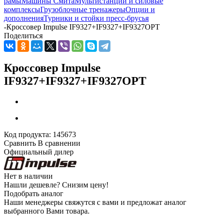
рамы
Машины Смита
Мультистанции и силовые
комплексы
Грузоблочные тренажеры
Опции и
дополнения
Турники и стойки пресс-брусья
-
Кроссовер Impulse IF9327+IF9327+IF9327OPT
Поделиться
Кроссовер Impulse
IF9327+IF9327+IF9327OPT
Код продукта:
145673
Сравнить
В сравнении
Официальный дилер
Нет в наличии
Нашли дешевле?
Снизим цену!
Подобрать аналог
Наши менеджеры свяжутся с вами и предложат аналог
выбранного Вами товара.