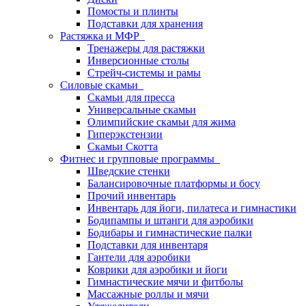
Помосты и плинты
Подставки для хранения
Растяжка и МФР
Тренажеры для растяжки
Инверсионные столы
Стрейч-системы и рамы
Силовые скамьи
Скамьи для пресса
Универсальные скамьи
Олимпийские скамьи для жима
Гиперэкстензии
Скамьи Скотта
Фитнес и групповые программы
Шведские стенки
Балансировочные платформы и босу
Прочий инвентарь
Инвентарь для йоги, пилатеса и гимнастики
Бодипампы и штанги для аэробики
Бодибары и гимнастические палки
Подставки для инвентаря
Гантели для аэробики
Коврики для аэробики и йоги
Гимнастические мячи и фитболы
Массажные роллы и мячи