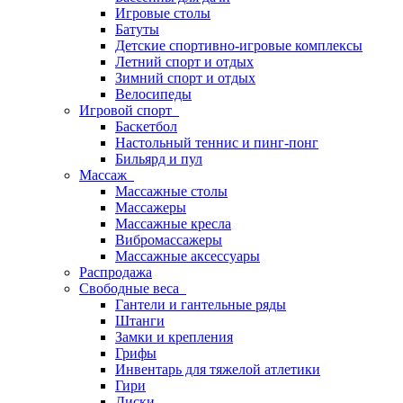
Игровые столы
Батуты
Детские спортивно-игровые комплексы
Летний спорт и отдых
Зимний спорт и отдых
Велосипеды
Игровой спорт
Баскетбол
Настольный теннис и пинг-понг
Бильярд и пул
Массаж
Массажные столы
Массажеры
Массажные кресла
Вибромассажеры
Массажные аксессуары
Распродажа
Свободные веса
Гантели и гантельные ряды
Штанги
Замки и крепления
Грифы
Инвентарь для тяжелой атлетики
Гири
Диски