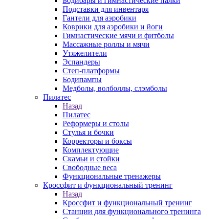
Бодибары и гимнастические палки
Подставки для инвентаря
Гантели для аэробики
Коврики для аэробики и йоги
Гимнастические мячи и фитболы
Массажные роллы и мячи
Утяжелители
Эспандеры
Степ-платформы
Бодипампы
Медболы, волболлы, слэмболы
Пилатес
Назад
Пилатес
Реформеры и столы
Стулья и бочки
Корректоры и боксы
Комплектующие
Скамьи и стойки
Свободные веса
Функциональные тренажеры
Кроссфит и функциональный тренинг
Назад
Кроссфит и функциональный тренинг
Станции для функционального тренинга