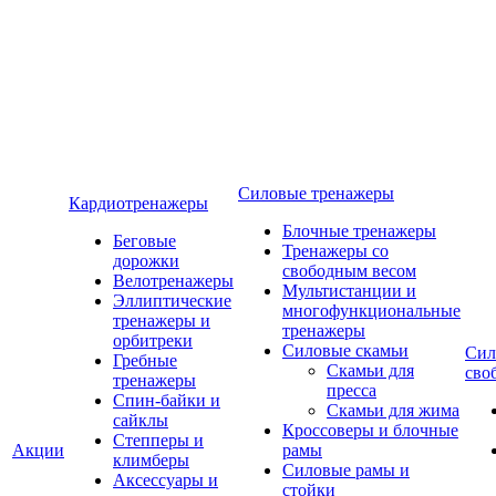
Силовые тренажеры
Кардиотренажеры
Блочные тренажеры
Беговые
Тренажеры со
дорожки
свободным весом
Велотренажеры
Мультистанции и
Эллиптические
многофункциональные
тренажеры и
тренажеры
орбитреки
Силовые скамьи
Сил
Гребные
Скамьи для
сво
тренажеры
пресса
Спин-байки и
Скамьи для жима
сайклы
Кроссоверы и блочные
Степперы и
Акции
рамы
климберы
Силовые рамы и
Аксессуары и
стойки