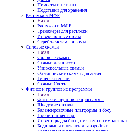
Помосты и плинты
Подставки для хранения
Растяжка и МФР
Назад
Растяжка и МФР
Тренажеры для растяжки
Инверсионные столы
Стрейч-системы и рамы
Силовые скамьи
Назад
Силовые скамьи
Скамьи для пресса
Универсальные скамьи
Олимпийские скамьи для жима
Гиперэкстензии
Скамьи Скотта
Фитнес и групповые программы
Назад
Фитнес и групповые программы
Шведские стенки
Балансировочные платформы и босу
Прочий инвентарь
Инвентарь для йоги, пилатеса и гимнастики
Бодипампы и штанги для аэробики