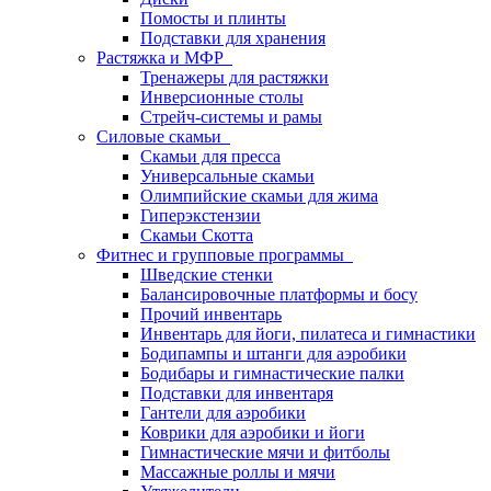
Помосты и плинты
Подставки для хранения
Растяжка и МФР
Тренажеры для растяжки
Инверсионные столы
Стрейч-системы и рамы
Силовые скамьи
Скамьи для пресса
Универсальные скамьи
Олимпийские скамьи для жима
Гиперэкстензии
Скамьи Скотта
Фитнес и групповые программы
Шведские стенки
Балансировочные платформы и босу
Прочий инвентарь
Инвентарь для йоги, пилатеса и гимнастики
Бодипампы и штанги для аэробики
Бодибары и гимнастические палки
Подставки для инвентаря
Гантели для аэробики
Коврики для аэробики и йоги
Гимнастические мячи и фитболы
Массажные роллы и мячи