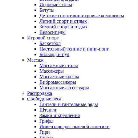
Игровые столы
Батуты
Детские спортивно-игровые комплексы
Летний спорт и отдых
Зимний спорт и отдых
Велосипеды
Игровой спорт
Баскетбол
Настольный теннис и пинг-понг
Бильярд и пул
Массаж
Массажные столы
Массажеры
Массажные кресла
Вибромассажеры
Массажные аксессуары
Распродажа
Свободные веса
Гантели и гантельные ряды
Штанги
Замки и крепления
Грифы
Инвентарь для тяжелой атлетики
Гири
Диски