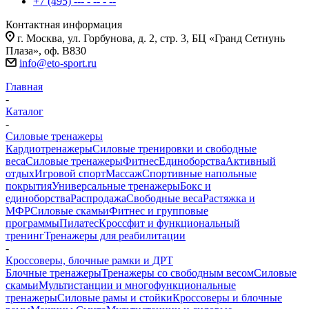
+7 (495) --- - -- - --
Контактная информация
г. Москва, ул. Горбунова, д. 2, стр. 3, БЦ «Гранд Сетнунь
Плаза», оф. В830
info@eto-sport.ru
Главная
-
Каталог
-
Силовые тренажеры
Кардиотренажеры
Силовые тренировки и свободные
веса
Силовые тренажеры
Фитнес
Единоборства
Активный
отдых
Игровой спорт
Массаж
Спортивные напольные
покрытия
Универсальные тренажеры
Бокс и
единоборства
Распродажа
Свободные веса
Растяжка и
МФР
Силовые скамьи
Фитнес и групповые
программы
Пилатес
Кроссфит и функциональный
тренинг
Тренажеры для реабилитации
-
Кроссоверы, блочные рамки и ДРТ
Блочные тренажеры
Тренажеры со свободным весом
Силовые
скамьи
Мультистанции и многофункциональные
тренажеры
Силовые рамы и стойки
Кроссоверы и блочные