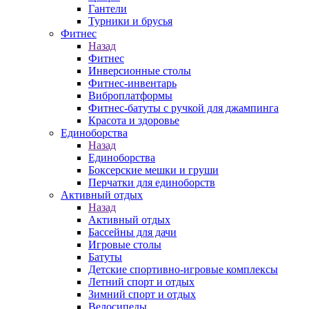
Гантели
Турники и брусья
Фитнес
Назад
Фитнес
Инверсионные столы
Фитнес-инвентарь
Виброплатформы
Фитнес-батуты с ручкой для джампинга
Красота и здоровье
Единоборства
Назад
Единоборства
Боксерские мешки и груши
Перчатки для единоборств
Активный отдых
Назад
Активный отдых
Бассейны для дачи
Игровые столы
Батуты
Детские спортивно-игровые комплексы
Летний спорт и отдых
Зимний спорт и отдых
Велосипеды