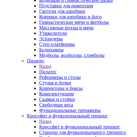
Бодибары и гимнастические палки
Подставки для инвентаря
Гантели для аэробики
Коврики для аэробики и йоги
Гимнастические мячи и фитболы
Массажные роллы и мячи
Утяжелители
Эспандеры
Степ-платформы
Бодипампы
Медболы, волболлы, слэмболы
Пилатес
Назад
Пилатес
Реформеры и столы
Стулья и бочки
Корректоры и боксы
Комплектующие
Скамьи и стойки
Свободные веса
Функциональные тренажеры
Кроссфит и функциональный тренинг
Назад
Кроссфит и функциональный тренинг
Станции для функционального тренинга