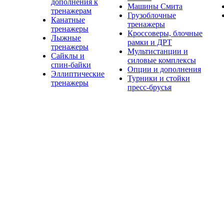
дополнения к
Машины Смита
тренажерам
Грузоблочные
Канатные
тренажеры
тренажеры
Кроссоверы, блочные
Лыжные
рамки и ДРТ
тренажеры
Мультистанции и
Сайклы и
силовые комплексы
спин-байки
Опции и дополнения
Эллиптические
Турники и стойки
тренажеры
пресс-брусья