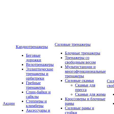
Силовые тренажеры
Кардиотренажеры
Блочные тренажеры
Беговые
Тренажеры со
дорожки
свободным весом
Велотренажеры
Мультистанции и
Эллиптические
многофункциональные
тренажеры и
тренажеры
орбитреки
Силовые скамьи
Сил
Гребные
Скамьи для
сво
тренажеры
пресса
Спин-байки и
Скамьи для жима
сайклы
Кроссоверы и блочные
Степперы и
Акции
рамы
климберы
Силовые рамы и
Аксессуары и
стойки