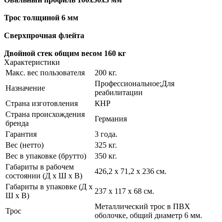
Трос толщиной 6 мм
Сверхпрочная флейта
Двойной стек общим весом 160 кг
Характеристики
Макс. вес пользователя
200 кг.
Профессиональное;Для
Назначение
реабилитации
Страна изготовления
КНР
Страна происхождения
Германия
бренда
Гарантия
3 года.
Вес (нетто)
325 кг.
Вес в упаковке (брутто)
350 кг.
Габариты в рабочем
426,2 х 71,2 х 236 см.
состоянии (Д х Ш х В)
Габариты в упаковке (Д х
237 х 117 х 68 см.
Ш х В)
Металлический трос в ПВХ
Трос
оболочке, общий диаметр 6 мм.