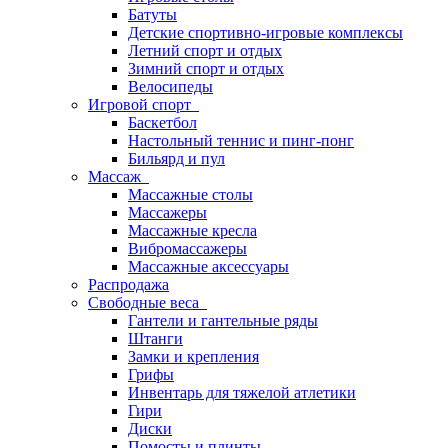
Батуты
Детские спортивно-игровые комплексы
Летний спорт и отдых
Зимний спорт и отдых
Велосипеды
Игровой спорт
Баскетбол
Настольный теннис и пинг-понг
Бильярд и пул
Массаж
Массажные столы
Массажеры
Массажные кресла
Вибромассажеры
Массажные аксессуары
Распродажа
Свободные веса
Гантели и гантельные ряды
Штанги
Замки и крепления
Грифы
Инвентарь для тяжелой атлетики
Гири
Диски
Помосты и плинты