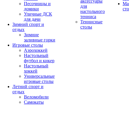
аксессуары
Песочницы и
Ма
для
домики
ст
настольного
Уличные ДСК
тенниса
для дачи
Теннисные
Зимний спорт и
столы
отдых
Зимние
заливные горки
Игровые столы
Аэрохоккей
Настольный
футбол и кикер
Настольный
хоккей
Универсальные
игровые столы
Летний спорт и
отдых
Веломобили
Самокаты