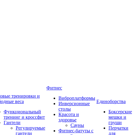
Фитнес
овые тренировки и
Виброплатформы
бодные веса
Единоборства
Инверсионные
столы
Функциональный
Боксерские
Красота и
тренинг и кроссфит
мешки и
здоровье
Гантели
груши
Сауны
Регулируемые
Перчатки
Фитнес-батуты с
гантели
для