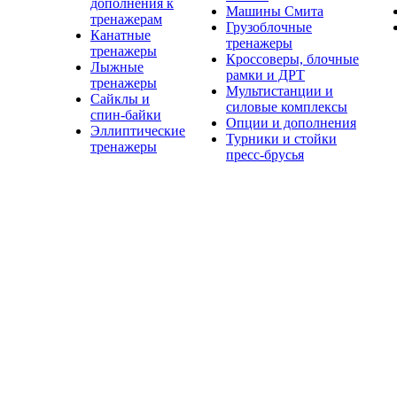
дополнения к
Машины Смита
тренажерам
Грузоблочные
Канатные
тренажеры
тренажеры
Кроссоверы, блочные
Лыжные
рамки и ДРТ
тренажеры
Мультистанции и
Сайклы и
силовые комплексы
спин-байки
Опции и дополнения
Эллиптические
Турники и стойки
тренажеры
пресс-брусья