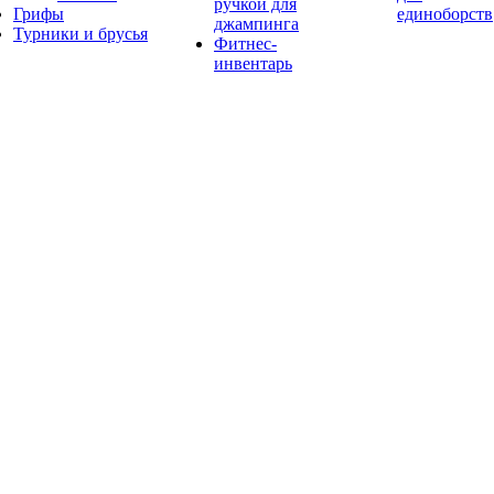
ручкой для
Грифы
единоборств
джампинга
Турники и брусья
Фитнес-
инвентарь