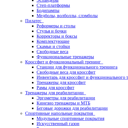
Эспандеры
Степ-платформы
Бодипампы
Медболы, волболлы, слэмболы
Пилатес
Реформеры и столы
Стулья и бочки
Корректоры и боксы
Комплектующие
Скамьи и стойки
Свободные веса
Функциональные тренажеры
Кроссфит и функциональный тренинг
Станции для функционального тренинга
Свободные веса для кроссфит
Инвентарь для кроссфит и функционального 
Тренажеры для кроссфит
Рамы для кроссфит
Тренажеры для реабилитации
Эргометры для реабилитации
Кинезио тренажеры и МТБ
Беговые дорожки для реабилитации
Спортивные напольные покрытия
Модульные спортивные покрытия
Искусственный газон