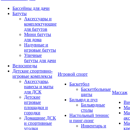
Бассейны для дачи
Батуты
Аксессуары и
комплектующие
для батутов
Мини батуты
для дома
Надувные и
игровые батуты
Уличные
батуты для дачи
Велосипеды
Детские спортивно-
Игровой спорт
игровые комплексы
Аксессуары,
Баскетбол
навесы и маты
Баскетбольные
для ДСК
Массаж
щиты
Детские
Бильярд и пул
игровые
Ви
Бильярдные
площадки и
Ма
столы
городки
Ма
Настольный теннис
Домашние ДСК
ак
и пинг-понг
и спортивные
Ма
Инвентарь и
уголки
кр