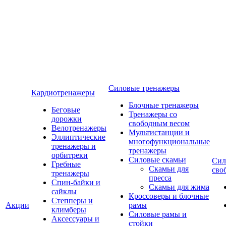
Силовые тренажеры
Кардиотренажеры
Блочные тренажеры
Беговые
Тренажеры со
дорожки
свободным весом
Велотренажеры
Мультистанции и
Эллиптические
многофункциональные
тренажеры и
тренажеры
орбитреки
Силовые скамьи
Сил
Гребные
Скамьи для
сво
тренажеры
пресса
Спин-байки и
Скамьи для жима
сайклы
Кроссоверы и блочные
Степперы и
Акции
рамы
климберы
Силовые рамы и
Аксессуары и
стойки