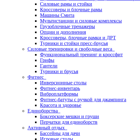
Силовые рамы и стойки
Кроссоверы и блочные рамы
Машины Смита
Мультистанции и силовые комплексы
Грузоблочные тренажеры
Опции и дополнения
Кроссоверы, блочные рамки и ДРТ
Турники и стойки пресс-брусья
Силовые тренировки и свободные веса
Функциональный тренинг и кроссфит
Грифы
Гантели
Турники и брусья
Фитнес
Инверсионные столы
Фитнес-инвентарь
Виброплатформы
Фитнес-батуты с ручкой для джампинга
Красота и здоровье
Единоборства
Боксерские мешки и груши
Перчатки для единоборств
Активный отдых
Бассейны для дачи
Игровые столы