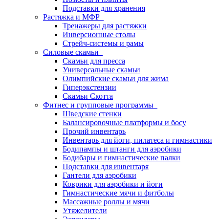
Подставки для хранения
Растяжка и МФР
Тренажеры для растяжки
Инверсионные столы
Стрейч-системы и рамы
Силовые скамьи
Скамьи для пресса
Универсальные скамьи
Олимпийские скамьи для жима
Гиперэкстензии
Скамьи Скотта
Фитнес и групповые программы
Шведские стенки
Балансировочные платформы и босу
Прочий инвентарь
Инвентарь для йоги, пилатеса и гимнастики
Бодипампы и штанги для аэробики
Бодибары и гимнастические палки
Подставки для инвентаря
Гантели для аэробики
Коврики для аэробики и йоги
Гимнастические мячи и фитболы
Массажные роллы и мячи
Утяжелители