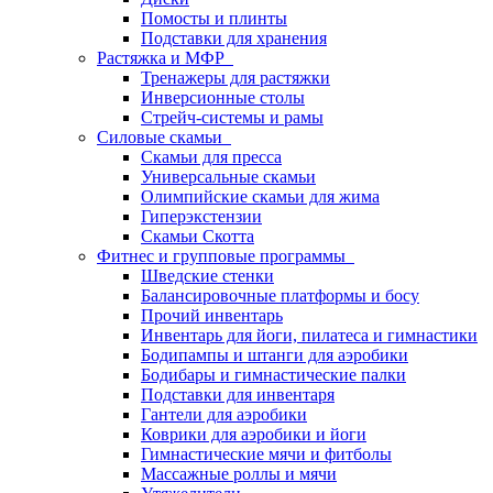
Помосты и плинты
Подставки для хранения
Растяжка и МФР
Тренажеры для растяжки
Инверсионные столы
Стрейч-системы и рамы
Силовые скамьи
Скамьи для пресса
Универсальные скамьи
Олимпийские скамьи для жима
Гиперэкстензии
Скамьи Скотта
Фитнес и групповые программы
Шведские стенки
Балансировочные платформы и босу
Прочий инвентарь
Инвентарь для йоги, пилатеса и гимнастики
Бодипампы и штанги для аэробики
Бодибары и гимнастические палки
Подставки для инвентаря
Гантели для аэробики
Коврики для аэробики и йоги
Гимнастические мячи и фитболы
Массажные роллы и мячи