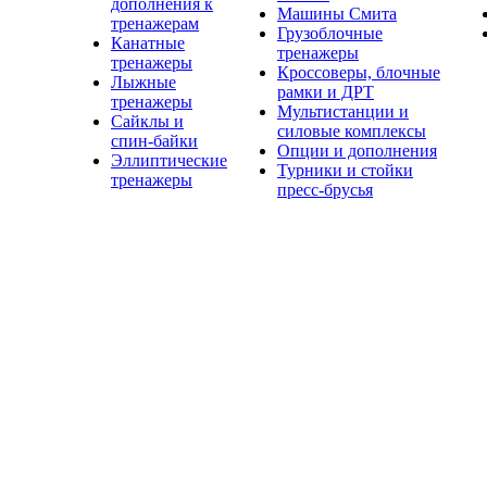
дополнения к
Машины Смита
тренажерам
Грузоблочные
Канатные
тренажеры
тренажеры
Кроссоверы, блочные
Лыжные
рамки и ДРТ
тренажеры
Мультистанции и
Сайклы и
силовые комплексы
спин-байки
Опции и дополнения
Эллиптические
Турники и стойки
тренажеры
пресс-брусья