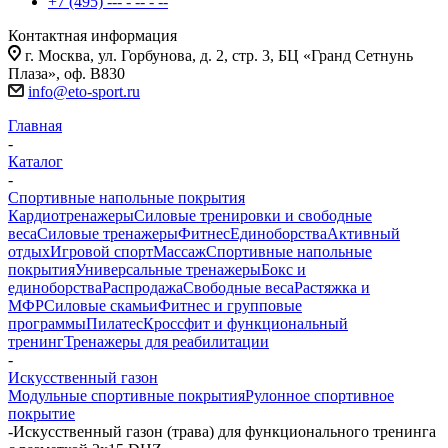
+7 (495) --- - -- - --
Контактная информация
г. Москва, ул. Горбунова, д. 2, стр. 3, БЦ «Гранд Сетнунь
Плаза», оф. В830
info@eto-sport.ru
Главная
-
Каталог
-
Спортивные напольные покрытия
Кардиотренажеры
Силовые тренировки и свободные
веса
Силовые тренажеры
Фитнес
Единоборства
Активный
отдых
Игровой спорт
Массаж
Спортивные напольные
покрытия
Универсальные тренажеры
Бокс и
единоборства
Распродажа
Свободные веса
Растяжка и
МФР
Силовые скамьи
Фитнес и групповые
программы
Пилатес
Кроссфит и функциональный
тренинг
Тренажеры для реабилитации
-
Искусственный газон
Модульные спортивные покрытия
Рулонное спортивное
покрытие
-
Искусственный газон (трава) для функционального тренинга