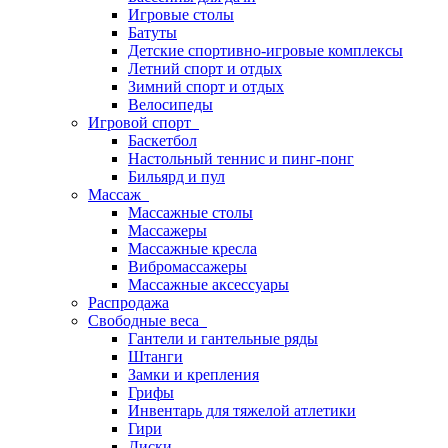
Игровые столы
Батуты
Детские спортивно-игровые комплексы
Летний спорт и отдых
Зимний спорт и отдых
Велосипеды
Игровой спорт
Баскетбол
Настольный теннис и пинг-понг
Бильярд и пул
Массаж
Массажные столы
Массажеры
Массажные кресла
Вибромассажеры
Массажные аксессуары
Распродажа
Свободные веса
Гантели и гантельные ряды
Штанги
Замки и крепления
Грифы
Инвентарь для тяжелой атлетики
Гири
Диски