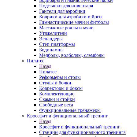
Бодибары и гимнастические палки
Подставки для инвентаря
Гантели для аэробики
Коврики для аэробики и йоги
Гимнастические мячи и фитболы
Массажные роллы и мячи
Утяжелители
Эспандеры
Степ-платформы
Бодипампы
Медболы, волболлы, слэмболы
Пилатес
Назад
Пилатес
Реформеры и столы
Стулья и бочки
Корректоры и боксы
Комплектующие
Скамьи и стойки
Свободные веса
Функциональные тренажеры
Кроссфит и функциональный тренинг
Назад
Кроссфит и функциональный тренинг
Станции для функционального тренинга