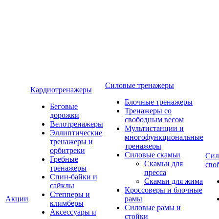
Силовые тренажеры
Кардиотренажеры
Блочные тренажеры
Беговые
Тренажеры со
дорожки
свободным весом
Велотренажеры
Мультистанции и
Эллиптические
многофункциональные
тренажеры и
тренажеры
орбитреки
Силовые скамьи
Сил
Гребные
Скамьи для
сво
тренажеры
пресса
Спин-байки и
Скамьи для жима
сайклы
Кроссоверы и блочные
Степперы и
Акции
рамы
климберы
Силовые рамы и
Аксессуары и
стойки