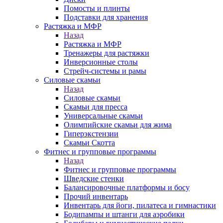
Помосты и плинты
Подставки для хранения
Растяжка и МФР
Назад
Растяжка и МФР
Тренажеры для растяжки
Инверсионные столы
Стрейч-системы и рамы
Силовые скамьи
Назад
Силовые скамьи
Скамьи для пресса
Универсальные скамьи
Олимпийские скамьи для жима
Гиперэкстензии
Скамьи Скотта
Фитнес и групповые программы
Назад
Фитнес и групповые программы
Шведские стенки
Балансировочные платформы и босу
Прочий инвентарь
Инвентарь для йоги, пилатеса и гимнастики
Бодипампы и штанги для аэробики