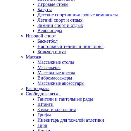
Игровые столы
Батуты
Детские спортивно-игровые комплексы
Летний спорт и отдых
Зимний спорт и отдых
Велосипеды
Игровой спорт
Баскетбол
Настольный теннис и пинг-понг
Бильярд и пул
Массаж
Массажные столы
Массажеры
Массажные кресла
Вибромассажеры
Массажные аксессуары
Распродажа
Свободные веса
Гантели и гантельные ряды
Штанги
Замки и крепления
Грифы
Инвентарь для тяжелой атлетики
Гири
Диски