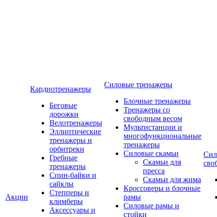
Силовые тренажеры
Кардиотренажеры
Блочные тренажеры
Беговые
Тренажеры со
дорожки
свободным весом
Велотренажеры
Мультистанции и
Эллиптические
многофункциональные
тренажеры и
тренажеры
орбитреки
Силовые скамьи
Сил
Гребные
Скамьи для
сво
тренажеры
пресса
Спин-байки и
Скамьи для жима
сайклы
Кроссоверы и блочные
Степперы и
Акции
рамы
климберы
Силовые рамы и
Аксессуары и
стойки