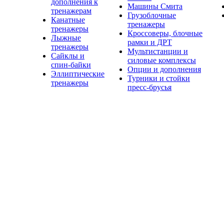
дополнения к
Машины Смита
тренажерам
Грузоблочные
Канатные
тренажеры
тренажеры
Кроссоверы, блочные
Лыжные
рамки и ДРТ
тренажеры
Мультистанции и
Сайклы и
силовые комплексы
спин-байки
Опции и дополнения
Эллиптические
Турники и стойки
тренажеры
пресс-брусья