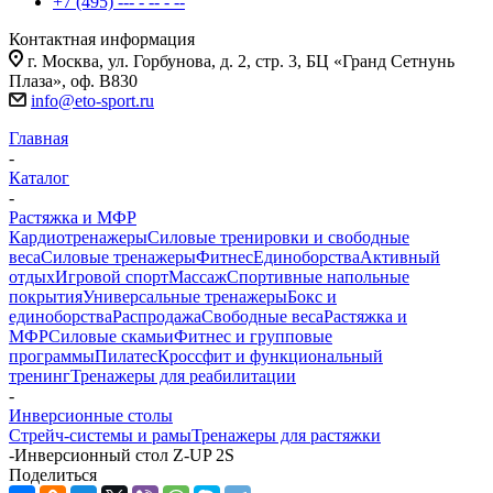
+7 (495) --- - -- - --
Контактная информация
г. Москва, ул. Горбунова, д. 2, стр. 3, БЦ «Гранд Сетнунь
Плаза», оф. В830
info@eto-sport.ru
Главная
-
Каталог
-
Растяжка и МФР
Кардиотренажеры
Силовые тренировки и свободные
веса
Силовые тренажеры
Фитнес
Единоборства
Активный
отдых
Игровой спорт
Массаж
Спортивные напольные
покрытия
Универсальные тренажеры
Бокс и
единоборства
Распродажа
Свободные веса
Растяжка и
МФР
Силовые скамьи
Фитнес и групповые
программы
Пилатес
Кроссфит и функциональный
тренинг
Тренажеры для реабилитации
-
Инверсионные столы
Стрейч-системы и рамы
Тренажеры для растяжки
-
Инверсионный стол Z-UP 2S
Поделиться