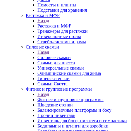
Помосты и плинты
Подставки для хранения
Растяжка и МФР
Назад
Растяжка и МФР
Тренажеры для растяжки
Инверсионные столы
Стрейч-системы и рамы
Силовые скамьи
Назад
Силовые скамьи
Скамьи для пресса
Универсальные скамьи
Олимпийские скамьи для жима
Гиперэкстензии
Скамьи Скотта
Фитнес и групповые программы
Назад
Фитнес и групповые программы
Шведские стенки
Балансировочные платформы и босу
Прочий инвентарь
Инвентарь для йоги, пилатеса и гимнастики
Бодипампы и штанги для аэробики