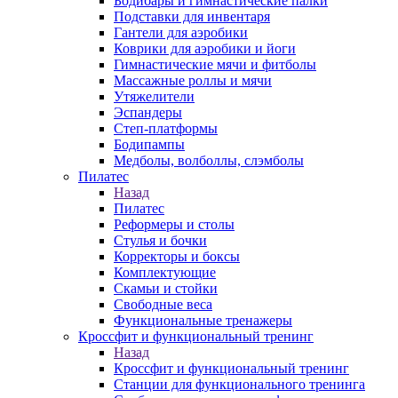
Бодибары и гимнастические палки
Подставки для инвентаря
Гантели для аэробики
Коврики для аэробики и йоги
Гимнастические мячи и фитболы
Массажные роллы и мячи
Утяжелители
Эспандеры
Степ-платформы
Бодипампы
Медболы, волболлы, слэмболы
Пилатес
Назад
Пилатес
Реформеры и столы
Стулья и бочки
Корректоры и боксы
Комплектующие
Скамьи и стойки
Свободные веса
Функциональные тренажеры
Кроссфит и функциональный тренинг
Назад
Кроссфит и функциональный тренинг
Станции для функционального тренинга