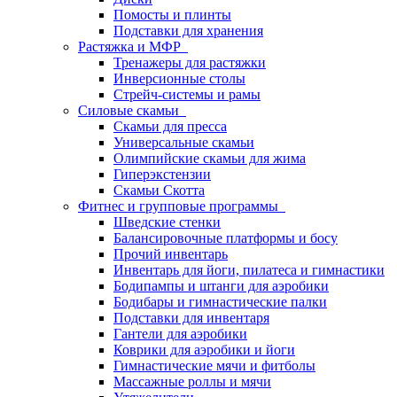
Помосты и плинты
Подставки для хранения
Растяжка и МФР
Тренажеры для растяжки
Инверсионные столы
Стрейч-системы и рамы
Силовые скамьи
Скамьи для пресса
Универсальные скамьи
Олимпийские скамьи для жима
Гиперэкстензии
Скамьи Скотта
Фитнес и групповые программы
Шведские стенки
Балансировочные платформы и босу
Прочий инвентарь
Инвентарь для йоги, пилатеса и гимнастики
Бодипампы и штанги для аэробики
Бодибары и гимнастические палки
Подставки для инвентаря
Гантели для аэробики
Коврики для аэробики и йоги
Гимнастические мячи и фитболы
Массажные роллы и мячи