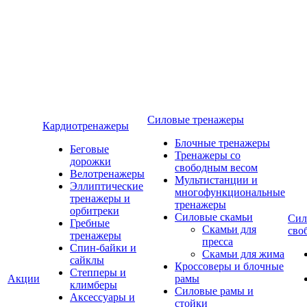
Силовые тренажеры
Кардиотренажеры
Блочные тренажеры
Беговые
Тренажеры со
дорожки
свободным весом
Велотренажеры
Мультистанции и
Эллиптические
многофункциональные
тренажеры и
тренажеры
орбитреки
Силовые скамьи
Сил
Гребные
Скамьи для
сво
тренажеры
пресса
Спин-байки и
Скамьи для жима
сайклы
Кроссоверы и блочные
Степперы и
Акции
рамы
климберы
Силовые рамы и
Аксессуары и
стойки