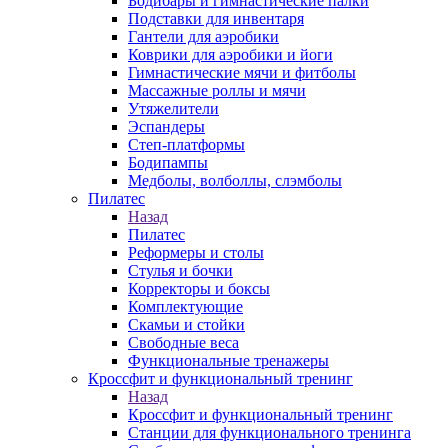
Бодибары и гимнастические палки
Подставки для инвентаря
Гантели для аэробики
Коврики для аэробики и йоги
Гимнастические мячи и фитболы
Массажные роллы и мячи
Утяжелители
Эспандеры
Степ-платформы
Бодипампы
Медболы, волболлы, слэмболы
Пилатес
Назад
Пилатес
Реформеры и столы
Стулья и бочки
Корректоры и боксы
Комплектующие
Скамьи и стойки
Свободные веса
Функциональные тренажеры
Кроссфит и функциональный тренинг
Назад
Кроссфит и функциональный тренинг
Станции для функционального тренинга