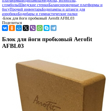
платформы
Бодипампы
Медболы, волболлы,
слэмболы
Шведские стенки
Балансировочные платформы и
босу
Прочий инвентарь
Бодипампы и штанги для
аэробики
Бодибары и гимнастические палки
-
Блок для йоги пробковый Aerofit AFBL03
Поделиться
Блок для йоги пробковый Aerofit
AFBL03