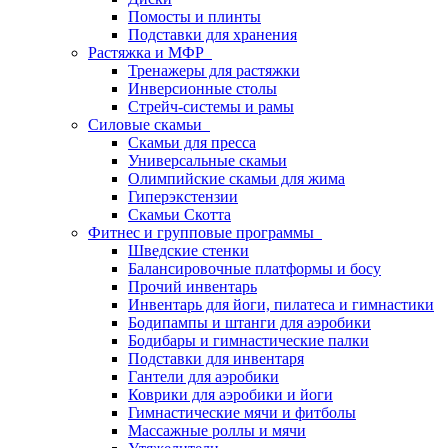
Помосты и плинты
Подставки для хранения
Растяжка и МФР
Тренажеры для растяжки
Инверсионные столы
Стрейч-системы и рамы
Силовые скамьи
Скамьи для пресса
Универсальные скамьи
Олимпийские скамьи для жима
Гиперэкстензии
Скамьи Скотта
Фитнес и групповые программы
Шведские стенки
Балансировочные платформы и босу
Прочий инвентарь
Инвентарь для йоги, пилатеса и гимнастики
Бодипампы и штанги для аэробики
Бодибары и гимнастические палки
Подставки для инвентаря
Гантели для аэробики
Коврики для аэробики и йоги
Гимнастические мячи и фитболы
Массажные роллы и мячи