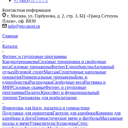
+7 (495) --- - -- - --
Контактная информация
г. Москва, ул. Горбунова, д. 2, стр. 3, БЦ «Гранд Сетнунь
Плаза», оф. В830
info@eto-sport.ru
Главная
-
Каталог
-
Фитнес и групповые программы
Кардиотренажеры
Силовые тренировки и свободные
веса
Силовые тренажеры
Фитнес
Единоборства
Активный
отдых
Игровой спорт
Массаж
Спортивные напольные
покрытия
Универсальные тренажеры
Бокс и
единоборства
Распродажа
Свободные веса
Растяжка и
МФР
Силовые скамьи
Фитнес и групповые
программы
Пилатес
Кроссфит и функциональный
тренинг
Тренажеры для реабилитации
-
Инвентарь для йоги, пилатеса и гимнастики
Подставки для инвентаря
Гантели для аэробики
Коврики для
аэробики и йоги
Гимнастические мячи и фитболы
Массажные
роллы и мячи
Утяжелители
Эспандеры
Степ-