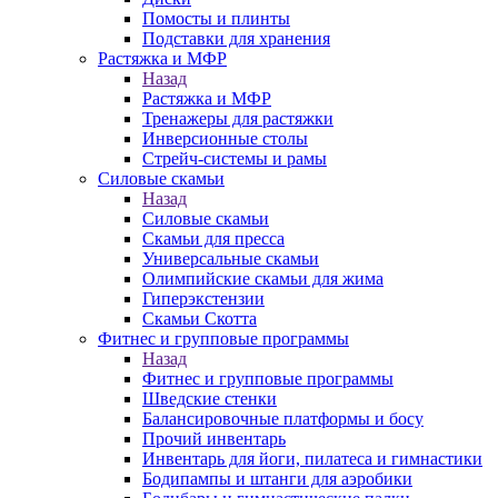
Помосты и плинты
Подставки для хранения
Растяжка и МФР
Назад
Растяжка и МФР
Тренажеры для растяжки
Инверсионные столы
Стрейч-системы и рамы
Силовые скамьи
Назад
Силовые скамьи
Скамьи для пресса
Универсальные скамьи
Олимпийские скамьи для жима
Гиперэкстензии
Скамьи Скотта
Фитнес и групповые программы
Назад
Фитнес и групповые программы
Шведские стенки
Балансировочные платформы и босу
Прочий инвентарь
Инвентарь для йоги, пилатеса и гимнастики
Бодипампы и штанги для аэробики