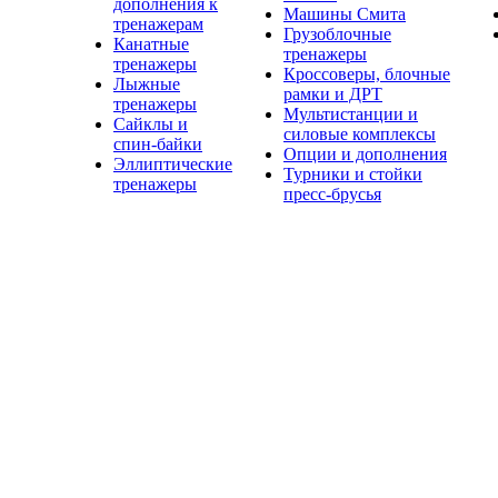
дополнения к
Машины Смита
тренажерам
Грузоблочные
Канатные
тренажеры
тренажеры
Кроссоверы, блочные
Лыжные
рамки и ДРТ
тренажеры
Мультистанции и
Сайклы и
силовые комплексы
спин-байки
Опции и дополнения
Эллиптические
Турники и стойки
тренажеры
пресс-брусья