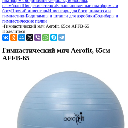
платформы
Бодипампы
Медболы, волболлы,
слэмболы
Шведские стенки
Балансировочные платформы и
босу
Прочий инвентарь
Инвентарь для йоги, пилатеса и
гимнастики
Бодипампы и штанги для аэробики
Бодибары и
гимнастические палки
-
Гимнастический мяч Aerofit, 65см AFFB-65
Поделиться
Гимнастический мяч Aerofit, 65см
AFFB-65