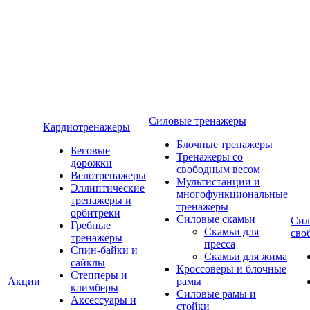
Силовые тренажеры
Кардиотренажеры
Блочные тренажеры
Беговые
Тренажеры со
дорожки
свободным весом
Велотренажеры
Мультистанции и
Эллиптические
многофункциональные
тренажеры и
тренажеры
орбитреки
Силовые скамьи
Сил
Гребные
Скамьи для
сво
тренажеры
пресса
Спин-байки и
Скамьи для жима
сайклы
Кроссоверы и блочные
Степперы и
Акции
рамы
климберы
Силовые рамы и
Аксессуары и
стойки