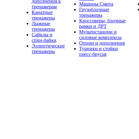
дополнения к
Машины Смита
тренажерам
Грузоблочные
Канатные
тренажеры
тренажеры
Кроссоверы, блочные
Лыжные
рамки и ДРТ
тренажеры
Мультистанции и
Сайклы и
силовые комплексы
спин-байки
Опции и дополнения
Эллиптические
Турники и стойки
тренажеры
пресс-брусья