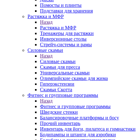
Помосты и плинты
Подставки для хранения
Растяжка и МФР
Назад
Растяжка и МФР
Тренажеры для растяжки
Инверсионные столы
Стрейч-системы и рамы
Силовые скамьи
Назад
Силовые скамьи
Скамьи для пресса
Универсальные скамьи
Олимпийские скамьи для жима
Гиперэкстензии
Скамьи Скотта
Фитнес и групповые программы
Назад
Фитнес и групповые программы
Шведские стенки
Балансировочные платформы и босу
Прочий инвентарь
Инвентарь для йоги, пилатеса и гимнастики
Бодипампы и штанги для аэробики