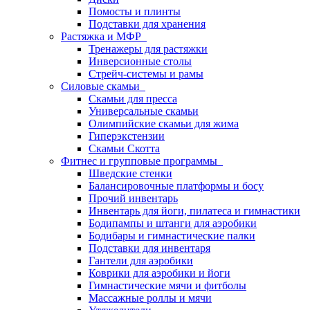
Помосты и плинты
Подставки для хранения
Растяжка и МФР
Тренажеры для растяжки
Инверсионные столы
Стрейч-системы и рамы
Силовые скамьи
Скамьи для пресса
Универсальные скамьи
Олимпийские скамьи для жима
Гиперэкстензии
Скамьи Скотта
Фитнес и групповые программы
Шведские стенки
Балансировочные платформы и босу
Прочий инвентарь
Инвентарь для йоги, пилатеса и гимнастики
Бодипампы и штанги для аэробики
Бодибары и гимнастические палки
Подставки для инвентаря
Гантели для аэробики
Коврики для аэробики и йоги
Гимнастические мячи и фитболы
Массажные роллы и мячи