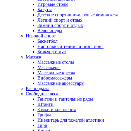
Игровые столы
Батуты
Детские спортивно-игровые комплексы
Летний спорт и отдых
Зимний спорт и отдых
Велосипеды
Игровой спорт
Баскетбол
Настольный теннис и пинг-понг
Бильярд и пул
Массаж
Массажные столы
Массажеры
Массажные кресла
Вибромассажеры
Массажные аксессуары
Распродажа
Свободные веса
Гантели и гантельные ряды
Штанги
Замки и крепления
Грифы
Инвентарь для тяжелой атлетики
Гири
Диски