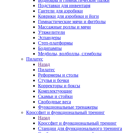
Бодибары и гимнастические палки
Подставки для инвентаря
Гантели для аэробики
Коврики для аэробики и йоги
Гимнастические мячи и фитболы
Массажные роллы и мячи
Утяжелители
Эспандеры
Степ-платформы
Бодипампы
Медболы, волболлы, слэмболы
Пилатес
Назад
Пилатес
Реформеры и столы
Стулья и бочки
Корректоры и боксы
Комплектующие
Скамьи и стойки
Свободные веса
Функциональные тренажеры
Кроссфит и функциональный тренинг
Назад
Кроссфит и функциональный тренинг
Станции для функционального тренинга