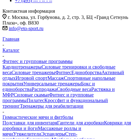
+7 (495) --- - -- - --
Контактная информация
г. Москва, ул. Горбунова, д. 2, стр. 3, БЦ «Гранд Сетнунь
Плаза», оф. В830
info@eto-sport.ru
Главная
-
Каталог
-
Фитнес и групповые программы
Кардиотренажеры
Силовые тренировки и свободные
веса
Силовые тренажеры
Фитнес
Единоборства
Активный
отдых
Игровой спорт
Массаж
Спортивные напольные
покрытия
Универсальные тренажеры
Бокс и
единоборства
Распродажа
Свободные веса
Растяжка и
МФР
Силовые скамьи
Фитнес и групповые
программы
Пилатес
Кроссфит и функциональный
тренинг
Тренажеры для реабилитации
-
Гимнастические мячи и фитболы
Подставки для инвентаря
Гантели для аэробики
Коврики для
аэробики и йоги
Массажные роллы и
мячи
Утяжелители
Эспандеры
Степ-