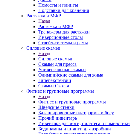
Помосты и плинты
Подставки для хранения
Растяжка и МФР
Назад
Растяжка и МФР
Тренажеры для растяжки
Инверсионные столы
Стрейч-системы и рамы
Силовые скамьи
Назад
Силовые скамьи
Скамьи для пресса
Универсальные скамьи
Олимпийские скамьи для жима
Гиперэкстензии
Скамьи Скотта
Фитнес и групповые программы
Назад
Фитнес и групповые программы
Шведские стенки
Балансировочные платформы и босу
Прочий инвентарь
Инвентарь для йоги, пилатеса и гимнастики
Бодипампы и штанги для аэробики