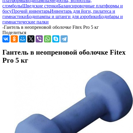
платформы
Бодипампы
Медболы, волболлы,
слэмболы
Шведские стенки
Балансировочные платформы и
босу
Прочий инвентарь
Инвентарь для йоги, пилатеса и
гимнастики
Бодипампы и штанги для аэробики
Бодибары и
гимнастические палки
-
Гантель в неопреновой оболочке Fitex Pro 5 кг
Поделиться
Гантель в неопреновой оболочке Fitex
Pro 5 кг