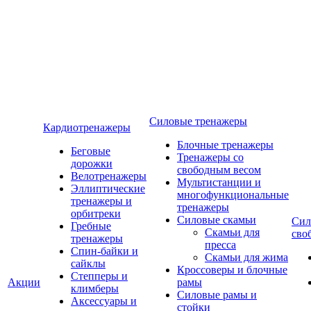
Силовые тренажеры
Кардиотренажеры
Блочные тренажеры
Беговые
Тренажеры со
дорожки
свободным весом
Велотренажеры
Мультистанции и
Эллиптические
многофункциональные
тренажеры и
тренажеры
орбитреки
Силовые скамьи
Сил
Гребные
Скамьи для
сво
тренажеры
пресса
Спин-байки и
Скамьи для жима
сайклы
Кроссоверы и блочные
Степперы и
Акции
рамы
климберы
Силовые рамы и
Аксессуары и
стойки