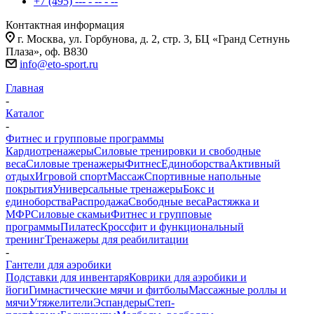
+7 (495) --- - -- - --
Контактная информация
г. Москва, ул. Горбунова, д. 2, стр. 3, БЦ «Гранд Сетнунь
Плаза», оф. В830
info@eto-sport.ru
Главная
-
Каталог
-
Фитнес и групповые программы
Кардиотренажеры
Силовые тренировки и свободные
веса
Силовые тренажеры
Фитнес
Единоборства
Активный
отдых
Игровой спорт
Массаж
Спортивные напольные
покрытия
Универсальные тренажеры
Бокс и
единоборства
Распродажа
Свободные веса
Растяжка и
МФР
Силовые скамьи
Фитнес и групповые
программы
Пилатес
Кроссфит и функциональный
тренинг
Тренажеры для реабилитации
-
Гантели для аэробики
Подставки для инвентаря
Коврики для аэробики и
йоги
Гимнастические мячи и фитболы
Массажные роллы и
мячи
Утяжелители
Эспандеры
Степ-