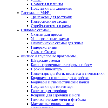
Помосты и плинты
Подставки для хранения
Растяжка и МФР
Тренажеры для растяжки
Инверсионные столы
Стрейч-системы и рамы
Силовые скамьи
Скамьи для пресса
Универсальные скамьи
Олимпийские скамьи для жима
Гиперэкстензии
Скамьи Скотта
Фитнес и групповые программы
Шведские стенки
Балансировочные платформы и босу
Прочий инвентарь
Инвентарь для йоги, пилатеса и гимнастики
Бодипампы и штанги для аэробики
Бодибары и гимнастические палки
Подставки для инвентаря
Гантели для аэробики
Коврики для аэробики и йоги
Гимнастические мячи и фитболы
Массажные роллы и мячи