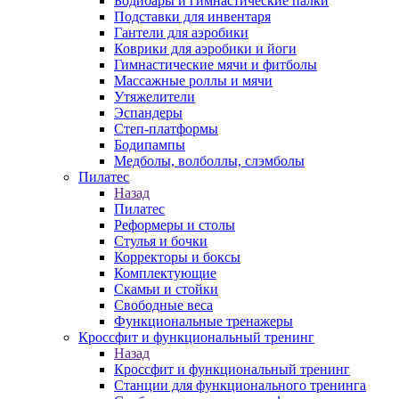
Бодибары и гимнастические палки
Подставки для инвентаря
Гантели для аэробики
Коврики для аэробики и йоги
Гимнастические мячи и фитболы
Массажные роллы и мячи
Утяжелители
Эспандеры
Степ-платформы
Бодипампы
Медболы, волболлы, слэмболы
Пилатес
Назад
Пилатес
Реформеры и столы
Стулья и бочки
Корректоры и боксы
Комплектующие
Скамьи и стойки
Свободные веса
Функциональные тренажеры
Кроссфит и функциональный тренинг
Назад
Кроссфит и функциональный тренинг
Станции для функционального тренинга