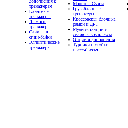
дополнения к
Машины Смита
тренажерам
Грузоблочные
Канатные
тренажеры
тренажеры
Кроссоверы, блочные
Лыжные
рамки и ДРТ
тренажеры
Мультистанции и
Сайклы и
силовые комплексы
спин-байки
Опции и дополнения
Эллиптические
Турники и стойки
тренажеры
пресс-брусья