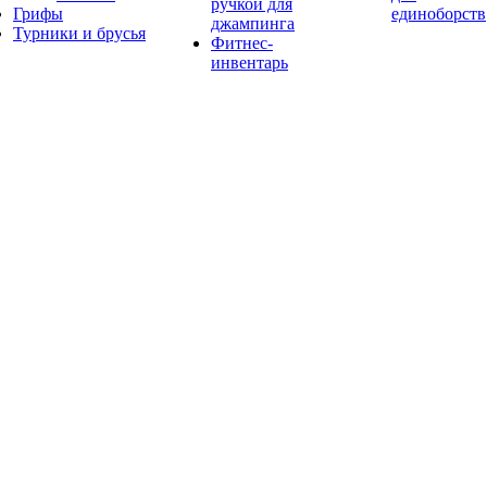
ручкой для
Грифы
единоборств
джампинга
Турники и брусья
Фитнес-
инвентарь