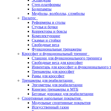
Эспандеры
Степ-платформы
Бодипампы
Медболы, волболлы, слэмболы
Пилатес
Реформеры и столы
Стулья и бочки
Корректоры и боксы
Комплектующие
Скамьи и стойки
Свободные веса
Функциональные тренажеры
Кроссфит и функциональный тренинг
Станции для функционального тренинга
Свободные веса для кроссфит
Инвентарь для кроссфит и функционального 
Тренажеры для кроссфит
Рамы для кроссфит
Тренажеры для реабилитации
Эргометры для реабилитации
Кинезио тренажеры и МТБ
Беговые дорожки для реабилитации
Спортивные напольные покрытия
Модульные спортивные покрытия
Искусственный газон