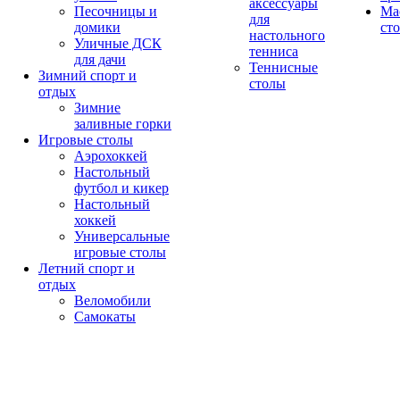
аксессуары
Песочницы и
Ма
для
домики
ст
настольного
Уличные ДСК
тенниса
для дачи
Теннисные
Зимний спорт и
столы
отдых
Зимние
заливные горки
Игровые столы
Аэрохоккей
Настольный
футбол и кикер
Настольный
хоккей
Универсальные
игровые столы
Летний спорт и
отдых
Веломобили
Самокаты