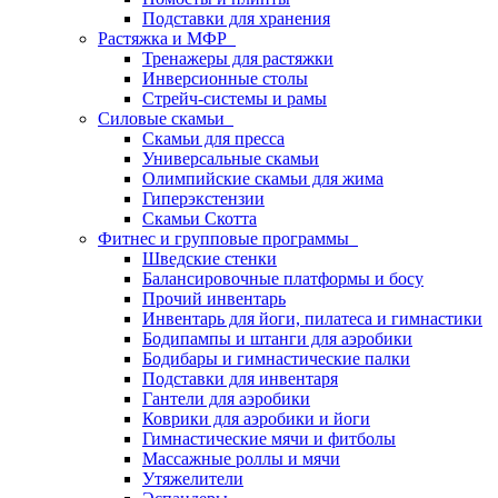
Подставки для хранения
Растяжка и МФР
Тренажеры для растяжки
Инверсионные столы
Стрейч-системы и рамы
Силовые скамьи
Скамьи для пресса
Универсальные скамьи
Олимпийские скамьи для жима
Гиперэкстензии
Скамьи Скотта
Фитнес и групповые программы
Шведские стенки
Балансировочные платформы и босу
Прочий инвентарь
Инвентарь для йоги, пилатеса и гимнастики
Бодипампы и штанги для аэробики
Бодибары и гимнастические палки
Подставки для инвентаря
Гантели для аэробики
Коврики для аэробики и йоги
Гимнастические мячи и фитболы
Массажные роллы и мячи
Утяжелители