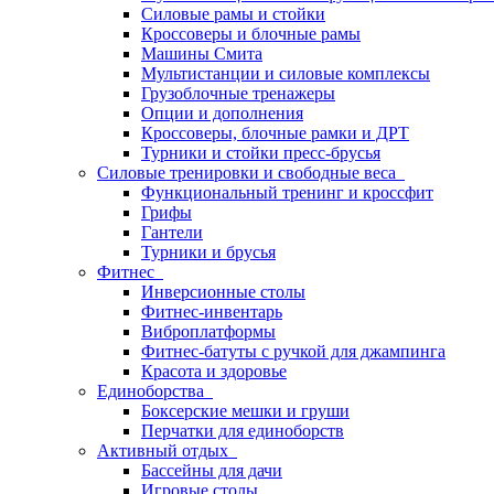
Силовые рамы и стойки
Кроссоверы и блочные рамы
Машины Смита
Мультистанции и силовые комплексы
Грузоблочные тренажеры
Опции и дополнения
Кроссоверы, блочные рамки и ДРТ
Турники и стойки пресс-брусья
Силовые тренировки и свободные веса
Функциональный тренинг и кроссфит
Грифы
Гантели
Турники и брусья
Фитнес
Инверсионные столы
Фитнес-инвентарь
Виброплатформы
Фитнес-батуты с ручкой для джампинга
Красота и здоровье
Единоборства
Боксерские мешки и груши
Перчатки для единоборств
Активный отдых
Бассейны для дачи
Игровые столы