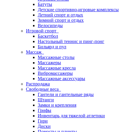
Батуты
Детские спортивно-игровые комплексы
Летний спорт и отдых
Зимний спорт и отдых
Велосипеды
Игровой спорт
Баскетбол
Настольный теннис и пинг-понг
Бильярд и пул
Массаж
Массажные столы
Массажеры
Массажные кресла
Вибромассажеры
Массажные аксессуары
Распродажа
Свободные веса
Гантели и гантельные ряды
Штанги
Замки и крепления
Грифы
Инвентарь для тяжелой атлетики
Гири
Диски
Помосты и плинты