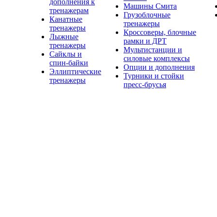
дополнения к
Машины Смита
тренажерам
Грузоблочные
Канатные
тренажеры
тренажеры
Кроссоверы, блочные
Лыжные
рамки и ДРТ
тренажеры
Мультистанции и
Сайклы и
силовые комплексы
спин-байки
Опции и дополнения
Эллиптические
Турники и стойки
тренажеры
пресс-брусья