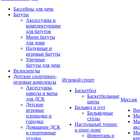
Бассейны для дачи
Батуты
Аксессуары и
комплектующие
для батутов
Мини батуты
для дома
Надувные и
игровые батуты
Уличные
батуты для дачи
Велосипеды
Детские спортивно-
Игровой спорт
игровые комплексы
Аксессуары,
Баскетбол
навесы и маты
Баскетбольные
для ДСК
Массаж
щиты
Детские
Бильярд и пул
игровые
Ви
Бильярдные
площадки и
Ма
столы
городки
Ма
Настольный теннис
Домашние ДСК
ак
и пинг-понг
и спортивные
Ма
Инвентарь и
уголки
кр