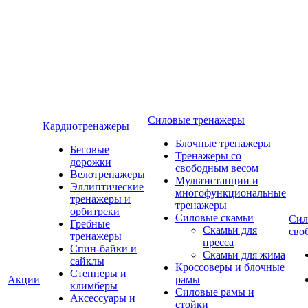
Силовые тренажеры
Кардиотренажеры
Блочные тренажеры
Беговые
Тренажеры со
дорожки
свободным весом
Велотренажеры
Мультистанции и
Эллиптические
многофункциональные
тренажеры и
тренажеры
орбитреки
Силовые скамьи
Сил
Гребные
Скамьи для
сво
тренажеры
пресса
Спин-байки и
Скамьи для жима
сайклы
Кроссоверы и блочные
Степперы и
Акции
рамы
климберы
Силовые рамы и
Аксессуары и
стойки