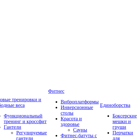
Фитнес
овые тренировки и
Виброплатформы
бодные веса
Единоборства
Инверсионные
столы
Функциональный
Боксерские
Красота и
тренинг и кроссфит
мешки и
здоровье
Гантели
груши
Сауны
Регулируемые
Перчатки
Фитнес-батуты с
гантели
для