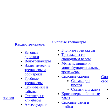
Силовые тренажеры
Кардиотренажеры
Блочные тренажеры
Беговые
Тренажеры со
дорожки
свободным весом
Велотренажеры
Мультистанции и
Эллиптические
многофункциональные
тренажеры и
тренажеры
орбитреки
Силовые скамьи
Сил
Гребные
Скамьи для
сво
тренажеры
пресса
Спин-байки и
Скамьи для жима
сайклы
Кроссоверы и блочные
Степперы и
Акции
рамы
климберы
Силовые рамы и
Аксессуары и
стойки