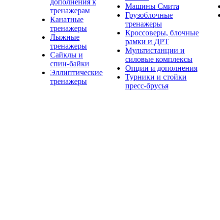
дополнения к
Машины Смита
тренажерам
Грузоблочные
Канатные
тренажеры
тренажеры
Кроссоверы, блочные
Лыжные
рамки и ДРТ
тренажеры
Мультистанции и
Сайклы и
силовые комплексы
спин-байки
Опции и дополнения
Эллиптические
Турники и стойки
тренажеры
пресс-брусья