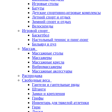
Игровые столы
Батуты
Детские спортивно-игровые комплексы
Летний спорт и отдых
Зимний спорт и отдых
Велосипеды
Игровой спорт
Баскетбол
Настольный теннис и пинг-понг
Бильярд и пул
Массаж
Массажные столы
Массажеры
Массажные кресла
Вибромассажеры
Массажные аксессуары
Распродажа
Свободные веса
Гантели и гантельные ряды
Штанги
Замки и крепления
Грифы
Инвентарь для тяжелой атлетики
Гири
Диски