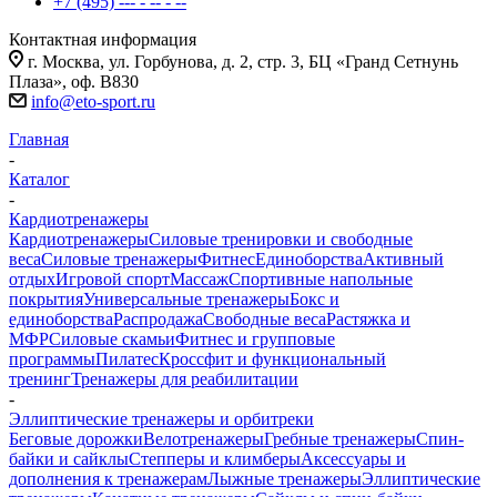
+7 (495) --- - -- - --
Контактная информация
г. Москва, ул. Горбунова, д. 2, стр. 3, БЦ «Гранд Сетнунь
Плаза», оф. В830
info@eto-sport.ru
Главная
-
Каталог
-
Кардиотренажеры
Кардиотренажеры
Силовые тренировки и свободные
веса
Силовые тренажеры
Фитнес
Единоборства
Активный
отдых
Игровой спорт
Массаж
Спортивные напольные
покрытия
Универсальные тренажеры
Бокс и
единоборства
Распродажа
Свободные веса
Растяжка и
МФР
Силовые скамьи
Фитнес и групповые
программы
Пилатес
Кроссфит и функциональный
тренинг
Тренажеры для реабилитации
-
Эллиптические тренажеры и орбитреки
Беговые дорожки
Велотренажеры
Гребные тренажеры
Спин-
байки и сайклы
Степперы и климберы
Аксессуары и
дополнения к тренажерам
Лыжные тренажеры
Эллиптические