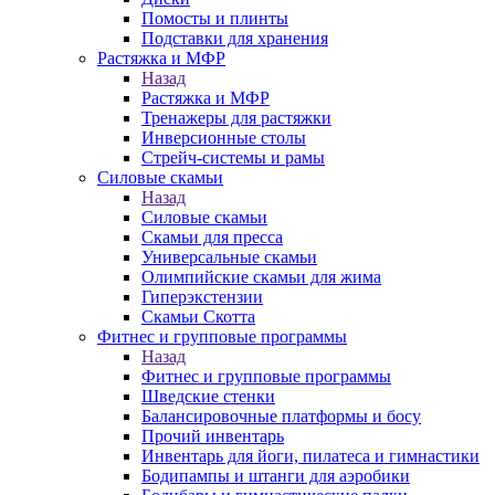
Помосты и плинты
Подставки для хранения
Растяжка и МФР
Назад
Растяжка и МФР
Тренажеры для растяжки
Инверсионные столы
Стрейч-системы и рамы
Силовые скамьи
Назад
Силовые скамьи
Скамьи для пресса
Универсальные скамьи
Олимпийские скамьи для жима
Гиперэкстензии
Скамьи Скотта
Фитнес и групповые программы
Назад
Фитнес и групповые программы
Шведские стенки
Балансировочные платформы и босу
Прочий инвентарь
Инвентарь для йоги, пилатеса и гимнастики
Бодипампы и штанги для аэробики