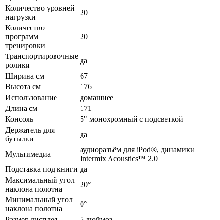
Количество уровней
20
нагрузки
Количество
программ
20
тренировки
Транспортировочные
да
ролики
Ширина см
67
Высота см
176
Использование
домашнее
Длина см
171
Консоль
5" монохромный с подсветкой
Держатель для
да
бутылки
аудиоразъём для iPod®, динамики
Мультимедиа
Intermix Acoustics™ 2.0
Подставка под книги
да
Максимальный угол
20°
наклона полотна
Минимальный угол
0°
наклона полотна
Размер дисплея
5 дюймов