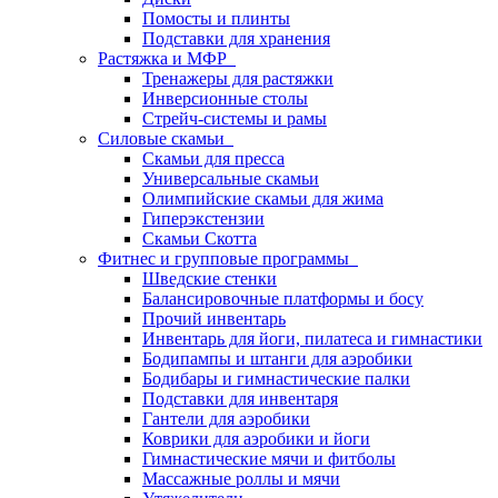
Помосты и плинты
Подставки для хранения
Растяжка и МФР
Тренажеры для растяжки
Инверсионные столы
Стрейч-системы и рамы
Силовые скамьи
Скамьи для пресса
Универсальные скамьи
Олимпийские скамьи для жима
Гиперэкстензии
Скамьи Скотта
Фитнес и групповые программы
Шведские стенки
Балансировочные платформы и босу
Прочий инвентарь
Инвентарь для йоги, пилатеса и гимнастики
Бодипампы и штанги для аэробики
Бодибары и гимнастические палки
Подставки для инвентаря
Гантели для аэробики
Коврики для аэробики и йоги
Гимнастические мячи и фитболы
Массажные роллы и мячи