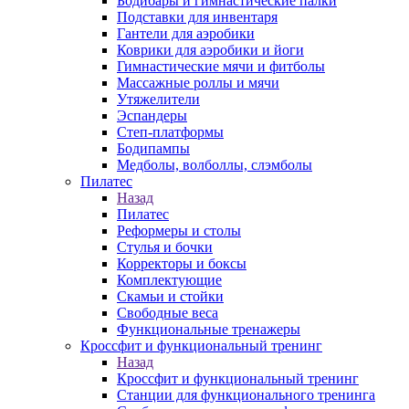
Бодибары и гимнастические палки
Подставки для инвентаря
Гантели для аэробики
Коврики для аэробики и йоги
Гимнастические мячи и фитболы
Массажные роллы и мячи
Утяжелители
Эспандеры
Степ-платформы
Бодипампы
Медболы, волболлы, слэмболы
Пилатес
Назад
Пилатес
Реформеры и столы
Стулья и бочки
Корректоры и боксы
Комплектующие
Скамьи и стойки
Свободные веса
Функциональные тренажеры
Кроссфит и функциональный тренинг
Назад
Кроссфит и функциональный тренинг
Станции для функционального тренинга