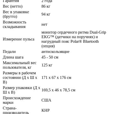
Гарантия
2 года
Вес (нетто)
86 кг
Вес в упаковке
94 кг
(брутто)
Возможность
нет
складывания
монитор сердечного ритма Dual-Grip
EKG™ (датчики на поручнях) и
Измерение пульса
нагрудный пояс Polar® Bluetooth
(опция)
Педали
антискользящие
Длина шага
45 - 50 см
Максимальный вес
125 кг
пользователя, кг
Размеры в рабочем
состоянии (Д х Ш х
171 х 67 х 176 cм
В)
Размер упаковки (Д х
169,5 х 46 х 78,5 см
Ш х В)
Происхождение
США
марки
Страна-
КНР
производитель