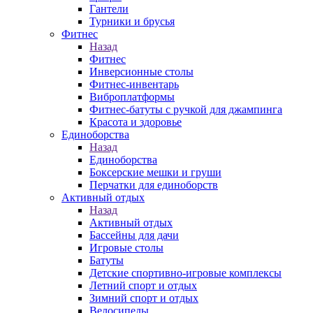
Гантели
Турники и брусья
Фитнес
Назад
Фитнес
Инверсионные столы
Фитнес-инвентарь
Виброплатформы
Фитнес-батуты с ручкой для джампинга
Красота и здоровье
Единоборства
Назад
Единоборства
Боксерские мешки и груши
Перчатки для единоборств
Активный отдых
Назад
Активный отдых
Бассейны для дачи
Игровые столы
Батуты
Детские спортивно-игровые комплексы
Летний спорт и отдых
Зимний спорт и отдых
Велосипеды