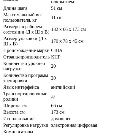
покрытием
Длина шага
51 см
Максимальный вес
115 кг
пользователя, кг
Размеры в рабочем
182 х 66 х 173 см
состоянии (Д х Ш х В)
Размер упаковки (Д х
170 х 78 х 45 см
Ш х В)
Происхождение марки
США
Страна-производитель
КНР
Количество уровней
20
нагрузки
Количество программ
20
тренировки
Язык интерфейса
английский
Транспортировочные
да
ролики
Ширина см
66 см
Высота см
173 см
Использование
домашнее
Регулировка нагрузки
электронная цифровая
Компенсаторы