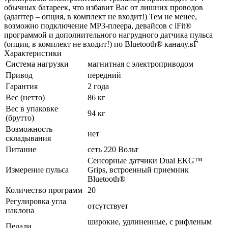
обычных батареек, что избавит Вас от лишних проводов
(адаптер – опция, в комплект не входит!) Тем не менее,
возможно подключение MP3-плеера, девайсов с iFit®
программой и дополнительного нагрудного датчика пульса
(опция, в комплект не входит!) по Bluetooth® каналу.вЃ
Характеристики
Система нагрузки
магнитная c электроприводом
Привод
передний
Гарантия
2 года
Вес (нетто)
86 кг
Вес в упаковке
94 кг
(брутто)
Возможность
нет
складывания
Питание
сеть 220 Вольт
Сенсорные датчики Dual EKG™
Измерение пульса
Grips, встроенный приемник
Bluetooth®
Количество программ
20
Регулировка угла
отсутствует
наклона
широкие, удлиненные, с рифленым
Педали