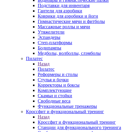
Бодибары и гимнастические палки
Подставки для инвентаря
Гантели для аэробики
Коврики для аэробики и йоги
Гимнастические мячи и фитболы
Массажные роллы и мячи
Утяжелители
Эспандеры
Степ-платформы
Бодипампы
Медболы, волболлы, слэмболы
Пилатес
Назад
Пилатес
Реформеры и столы
Стулья и бочки
Корректоры и боксы
Комплектующие
Скамьи и стойки
Свободные веса
Функциональные тренажеры
Кроссфит и функциональный тренинг
Назад
Кроссфит и функциональный тренинг
Станции для функционального тренинга