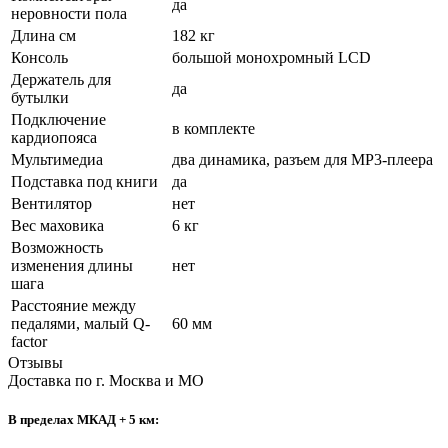
да
неровности пола
Длина см
182 кг
Консоль
большой монохромный LCD
Держатель для
да
бутылки
Подключение
в комплекте
кардиопояса
Мультимедиа
два динамика, разъем для МР3-плеера
Подставка под книги
да
Вентилятор
нет
Вес маховика
6 кг
Возможность
изменения длины
нет
шага
Расстояние между
педалями, малый Q-
60 мм
factor
Отзывы
Доставка по г. Москва и МО
В пределах МКАД + 5 км: