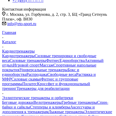
+7 (495) --- - -- - --
Контактная информация
г. Москва, ул. Горбунова, д. 2, стр. 3, БЦ «Гранд Сетнунь
Плаза», оф. В830
info@eto-sport.ru
Главная
-
Каталог
-
Кардиотренажеры
Кардиотренажеры
Силовые тренировки и свободные
веса
Силовые тренажеры
Фитнес
Единоборства
Активный
отдых
Игровой спорт
Массаж
Спортивные напольные
покрытия
Универсальные тренажеры
Бокс и
единоборства
Распродажа
Свободные веса
Растяжка и
МФР
Силовые скамьи
Фитнес и групповые
программы
Пилатес
Кроссфит и функциональный
тренинг
Тренажеры для реабилитации
-
Эллиптические тренажеры и орбитреки
Беговые дорожки
Велотренажеры
Гребные тренажеры
Спин-
байки и сайклы
Степперы и климберы
Аксессуары и
дополнения к тренажерам
Лыжные тренажеры
Эллиптические