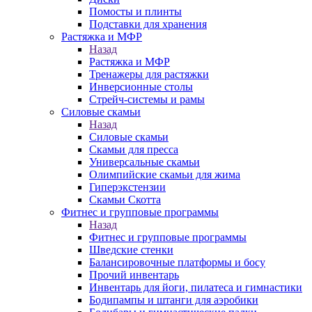
Помосты и плинты
Подставки для хранения
Растяжка и МФР
Назад
Растяжка и МФР
Тренажеры для растяжки
Инверсионные столы
Стрейч-системы и рамы
Силовые скамьи
Назад
Силовые скамьи
Скамьи для пресса
Универсальные скамьи
Олимпийские скамьи для жима
Гиперэкстензии
Скамьи Скотта
Фитнес и групповые программы
Назад
Фитнес и групповые программы
Шведские стенки
Балансировочные платформы и босу
Прочий инвентарь
Инвентарь для йоги, пилатеса и гимнастики
Бодипампы и штанги для аэробики