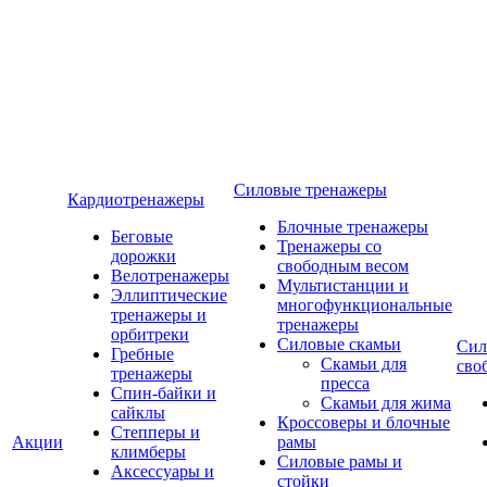
Силовые тренажеры
Кардиотренажеры
Блочные тренажеры
Беговые
Тренажеры со
дорожки
свободным весом
Велотренажеры
Мультистанции и
Эллиптические
многофункциональные
тренажеры и
тренажеры
орбитреки
Силовые скамьи
Сил
Гребные
Скамьи для
сво
тренажеры
пресса
Спин-байки и
Скамьи для жима
сайклы
Кроссоверы и блочные
Степперы и
Акции
рамы
климберы
Силовые рамы и
Аксессуары и
стойки