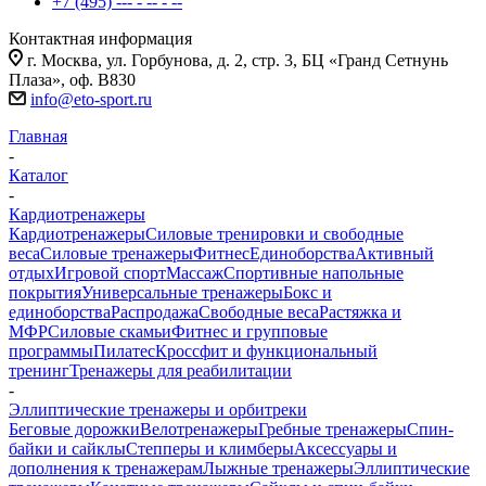
+7 (495) --- - -- - --
Контактная информация
г. Москва, ул. Горбунова, д. 2, стр. 3, БЦ «Гранд Сетнунь
Плаза», оф. В830
info@eto-sport.ru
Главная
-
Каталог
-
Кардиотренажеры
Кардиотренажеры
Силовые тренировки и свободные
веса
Силовые тренажеры
Фитнес
Единоборства
Активный
отдых
Игровой спорт
Массаж
Спортивные напольные
покрытия
Универсальные тренажеры
Бокс и
единоборства
Распродажа
Свободные веса
Растяжка и
МФР
Силовые скамьи
Фитнес и групповые
программы
Пилатес
Кроссфит и функциональный
тренинг
Тренажеры для реабилитации
-
Эллиптические тренажеры и орбитреки
Беговые дорожки
Велотренажеры
Гребные тренажеры
Спин-
байки и сайклы
Степперы и климберы
Аксессуары и
дополнения к тренажерам
Лыжные тренажеры
Эллиптические