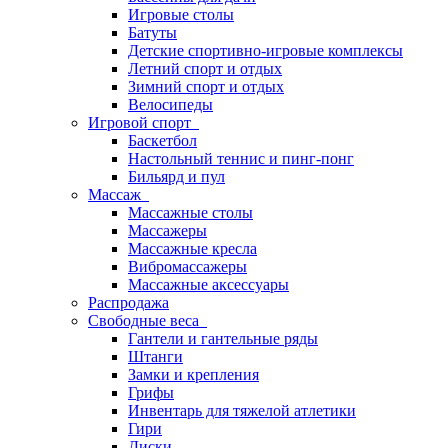
Игровые столы
Батуты
Детские спортивно-игровые комплексы
Летний спорт и отдых
Зимний спорт и отдых
Велосипеды
Игровой спорт
Баскетбол
Настольный теннис и пинг-понг
Бильярд и пул
Массаж
Массажные столы
Массажеры
Массажные кресла
Вибромассажеры
Массажные аксессуары
Распродажа
Свободные веса
Гантели и гантельные ряды
Штанги
Замки и крепления
Грифы
Инвентарь для тяжелой атлетики
Гири
Диски