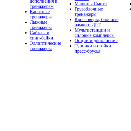
дополнения к
Машины Смита
тренажерам
Грузоблочные
Канатные
тренажеры
тренажеры
Кроссоверы, блочные
Лыжные
рамки и ДРТ
тренажеры
Мультистанции и
Сайклы и
силовые комплексы
спин-байки
Опции и дополнения
Эллиптические
Турники и стойки
тренажеры
пресс-брусья