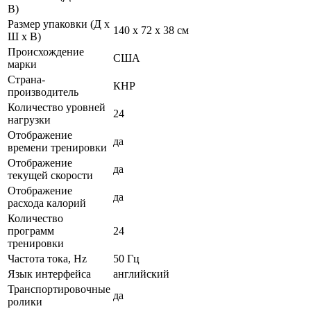
В)
Размер упаковки (Д х
140 х 72 х 38 см
Ш х В)
Происхождение
США
марки
Страна-
КНР
производитель
Количество уровней
24
нагрузки
Отображение
да
времени тренировки
Отображение
да
текущей скорости
Отображение
да
расхода калорий
Количество
программ
24
тренировки
Частота тока, Hz
50 Гц
Язык интерфейса
английский
Транспортировочные
да
ролики