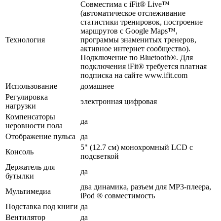
Совместима с iFit® Live™
(автоматическое отслеживание
статистики тренировок, построение
маршрутов с Google Maps™,
Технология
программы знаменитых тренеров,
активное интернет сообщество).
Подключение по Bluetooth®. Для
подключения iFit® требуется платная
подписка на сайте www.ifit.com
Использование
домашнее
Регулировка
электронная цифровая
нагрузки
Компенсаторы
да
неровности пола
Отображение пульса
да
5" (12.7 см) монохромный LCD с
Консоль
подсветкой
Держатель для
да
бутылки
два динамика, разъем для МР3-плеера,
Мультимедиа
iPod ® совместимость
Подставка под книги
да
Вентилятор
да