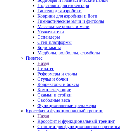
Бодибары и гимнастические палки
Подставки для инвентаря
Гантели для аэробики
Коврики для аэробики и йоги
Гимнастические мячи и фитболы
Массажные роллы и мячи
Утяжелители
Эспандеры
Степ-платформы
Бодипампы
Медболы, волболлы, слэмболы
Пилатес
Назад
Пилатес
Реформеры и столы
Стулья и бочки
Корректоры и боксы
Комплектующие
Скамьи и стойки
Свободные веса
Функциональные тренажеры
Кроссфит и функциональный тренинг
Назад
Кроссфит и функциональный тренинг
Станции для функционального тренинга