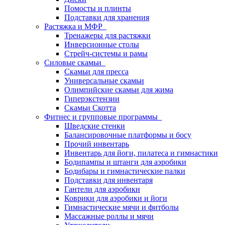
Помосты и плинты
Подставки для хранения
Растяжка и МФР
Тренажеры для растяжки
Инверсионные столы
Стрейч-системы и рамы
Силовые скамьи
Скамьи для пресса
Универсальные скамьи
Олимпийские скамьи для жима
Гиперэкстензии
Скамьи Скотта
Фитнес и групповые программы
Шведские стенки
Балансировочные платформы и босу
Прочий инвентарь
Инвентарь для йоги, пилатеса и гимнастики
Бодипампы и штанги для аэробики
Бодибары и гимнастические палки
Подставки для инвентаря
Гантели для аэробики
Коврики для аэробики и йоги
Гимнастические мячи и фитболы
Массажные роллы и мячи