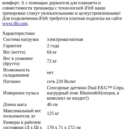
комфорт. А с помощью держателя для планшета и
совместимости тренажера с технологией iFit® ваши
тренировки станут увлекательными и целеустремленными!
Для подключения iFit® требуется платная подписка на сайте
www.ifit.com
.
Характеристики
Система нагрузки
электромагнитная
Гарантия
2 года
Вес (нетто)
64 кг
Вес в упаковке
72 кг
(брутто)
Возможность
нет
складывания
Питание
сеть 220 Вольт
Сенсорные датчики Dual EKG™ Grips,
Измерение пульса
нагрудный пояс Bluetooth®(опция, в
комплект не входит!)
Длина шага
46 см
Максимальный вес
125 кг
пользователя, кг
Размеры в рабочем
состоянии (Д х Ш х
170 х 71 х 172 см