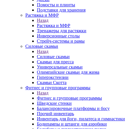
Помосты и плинты
Подставки для хранения
Растяжка и МФР
Назад
Растяжка и МФР
Тренажеры для растяжки
Инверсионные столы
Стрейч-системы и рамы
Силовые скамьи
Назад
Силовые скамьи
Скамьи для пресса
Универсальные скамьи
Олимпийские скамьи для жима
Гиперэкстензии
Скамьи Скотта
Фитнес и групповые программы
Назад
Фитнес и групповые программы
Шведские стенки
Балансировочные платформы и босу
Прочий инвентарь
Инвентарь для йоги, пилатеса и гимнастики
Бодипампы и штанги для аэробики