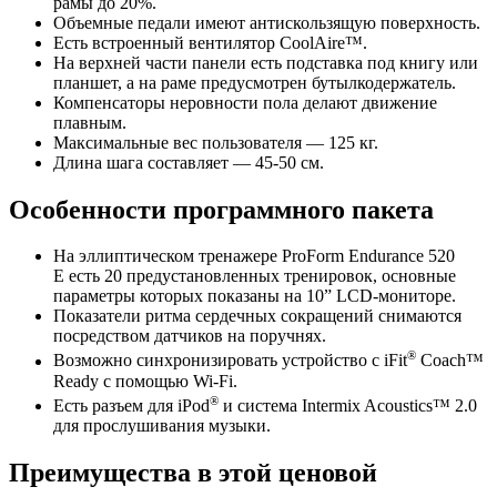
рамы до 20%.
Объемные педали имеют антискользящую поверхность.
Есть встроенный вентилятор CoolAire™.
На верхней части панели есть подставка под книгу или
планшет, а на раме предусмотрен бутылкодержатель.
Компенсаторы неровности пола делают движение
плавным.
Максимальные вес пользователя — 125 кг.
Длина шага составляет — 45-50 см.
Особенности программного пакета
На эллиптическом тренажере ProForm Endurance 520
E есть 20 предустановленных тренировок, основные
параметры которых показаны на 10”
LCD-мониторе
.
Показатели ритма сердечных сокращений снимаются
посредством датчиков на поручнях.
®
Возможно синхронизировать устройство с iFit
Coach™
Ready с помощью
Wi-Fi
.
®
Есть разъем для iPod
и система Intermix Acoustics™ 2.0
для прослушивания музыки.
Преимущества в этой ценовой