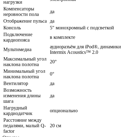
нагрузки
Компенсаторы
да
неровности пола
Отображение пульса
да
Консоль
5" монохромный с подсветкой
Подключение
в комплекте
кардиопояса
аудиоразъём для iPod®, динамики
Мультимедиа
Intermix Acoustics™ 2.0
Максимальный угол
20°
наклона полотна
Минимальный угол
0°
наклона полотна
Вентилятор
да
Возможность
изменения длины
да
шага
Нагрудный
опционально
кардиодатчик
Расстояние между
педалями, малый Q-
20 см
factor