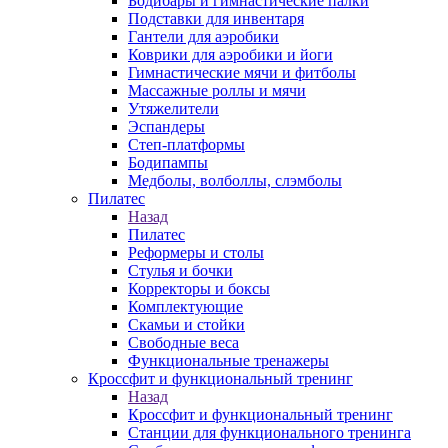
Бодибары и гимнастические палки
Подставки для инвентаря
Гантели для аэробики
Коврики для аэробики и йоги
Гимнастические мячи и фитболы
Массажные роллы и мячи
Утяжелители
Эспандеры
Степ-платформы
Бодипампы
Медболы, волболлы, слэмболы
Пилатес
Назад
Пилатес
Реформеры и столы
Стулья и бочки
Корректоры и боксы
Комплектующие
Скамьи и стойки
Свободные веса
Функциональные тренажеры
Кроссфит и функциональный тренинг
Назад
Кроссфит и функциональный тренинг
Станции для функционального тренинга