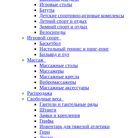
Игровые столы
Батуты
Детские спортивно-игровые комплексы
Летний спорт и отдых
Зимний спорт и отдых
Велосипеды
Игровой спорт
Баскетбол
Настольный теннис и пинг-понг
Бильярд и пул
Массаж
Массажные столы
Массажеры
Массажные кресла
Вибромассажеры
Массажные аксессуары
Распродажа
Свободные веса
Гантели и гантельные ряды
Штанги
Замки и крепления
Грифы
Инвентарь для тяжелой атлетики
Гири
Диски