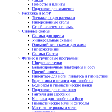
Помосты и плинты
Подставки для хранения
Растяжка и МФР
Тренажеры для растяжки
Инверсионные столы
Стрейч-системы и рамы
Силовые скамьи
Скамьи для пресса
Универсальные скамьи
Олимпийские скамьи для жима
Гиперэкстензии
Скамьи Скотта
Фитнес и групповые программы
Шведские стенки
Балансировочные платформы и босу
Прочий инвентарь
Инвентарь для йоги, пилатеса и гимнастики
Бодипампы и штанги для аэробики
Бодибары и гимнастические палки
Подставки для инвентаря
Гантели для аэробики
Коврики для аэробики и йоги
Гимнастические мячи и фитболы
Массажные роллы и мячи