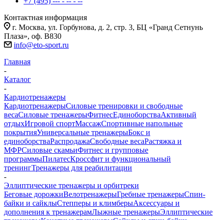
+7 (495) --- - -- - --
Контактная информация
г. Москва, ул. Горбунова, д. 2, стр. 3, БЦ «Гранд Сетнунь
Плаза», оф. В830
info@eto-sport.ru
Главная
-
Каталог
-
Кардиотренажеры
Кардиотренажеры
Силовые тренировки и свободные
веса
Силовые тренажеры
Фитнес
Единоборства
Активный
отдых
Игровой спорт
Массаж
Спортивные напольные
покрытия
Универсальные тренажеры
Бокс и
единоборства
Распродажа
Свободные веса
Растяжка и
МФР
Силовые скамьи
Фитнес и групповые
программы
Пилатес
Кроссфит и функциональный
тренинг
Тренажеры для реабилитации
-
Эллиптические тренажеры и орбитреки
Беговые дорожки
Велотренажеры
Гребные тренажеры
Спин-
байки и сайклы
Степперы и климберы
Аксессуары и
дополнения к тренажерам
Лыжные тренажеры
Эллиптические