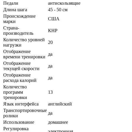
Педали
антискользящие
Длина шага
45 - 50 см
Происхождение
США
марки
Страна-
КНР
производитель
Количество уровней
20
нагрузки
Отображение
да
времени тренировки
Отображение
да
текущей скорости
Отображение
да
расхода калорий
Количество
программ
13
тренировки
Язык интерфейса
английский
Транспортировочные
да
ролики
Использование
домашнее
Регулировка
электронная