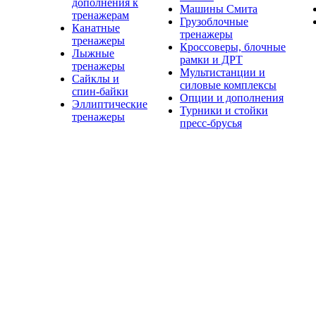
дополнения к
Машины Смита
тренажерам
Грузоблочные
Канатные
тренажеры
тренажеры
Кроссоверы, блочные
Лыжные
рамки и ДРТ
тренажеры
Мультистанции и
Сайклы и
силовые комплексы
спин-байки
Опции и дополнения
Эллиптические
Турники и стойки
тренажеры
пресс-брусья