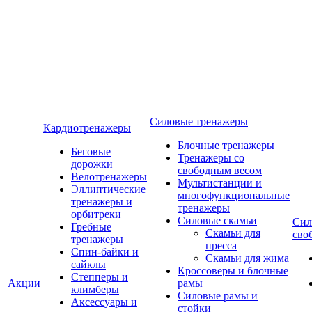
Силовые тренажеры
Кардиотренажеры
Блочные тренажеры
Беговые
Тренажеры со
дорожки
свободным весом
Велотренажеры
Мультистанции и
Эллиптические
многофункциональные
тренажеры и
тренажеры
орбитреки
Силовые скамьи
Сил
Гребные
Скамьи для
сво
тренажеры
пресса
Спин-байки и
Скамьи для жима
сайклы
Кроссоверы и блочные
Степперы и
Акции
рамы
климберы
Силовые рамы и
Аксессуары и
стойки