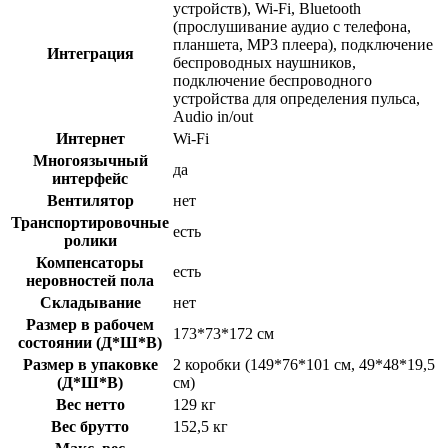
устройств), Wi-Fi, Bluetooth
(прослушивание аудио с телефона,
планшета, MP3 плеера), подключение
Интеграция
беспроводных наушников,
подключение беспроводного
устройства для определения пульса,
Audio in/out
Интернет
Wi-Fi
Многоязычный
да
интерфейс
Вентилятор
нет
Транспортировочные
есть
ролики
Компенсаторы
есть
неровностей пола
Складывание
нет
Размер в рабочем
173*73*172 см
состоянии (Д*Ш*В)
Размер в упаковке
2 коробки (149*76*101 см, 49*48*19,5
(Д*Ш*В)
см)
Вес нетто
129 кг
Вес брутто
152,5 кг