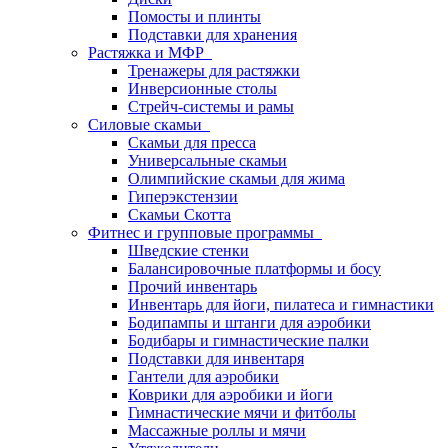
Помосты и плинты
Подставки для хранения
Растяжка и МФР
Тренажеры для растяжки
Инверсионные столы
Стрейч-системы и рамы
Силовые скамьи
Скамьи для пресса
Универсальные скамьи
Олимпийские скамьи для жима
Гиперэкстензии
Скамьи Скотта
Фитнес и групповые программы
Шведские стенки
Балансировочные платформы и босу
Прочий инвентарь
Инвентарь для йоги, пилатеса и гимнастики
Бодипампы и штанги для аэробики
Бодибары и гимнастические палки
Подставки для инвентаря
Гантели для аэробики
Коврики для аэробики и йоги
Гимнастические мячи и фитболы
Массажные роллы и мячи