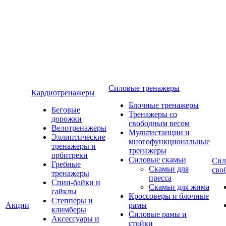
Силовые тренажеры
Кардиотренажеры
Блочные тренажеры
Беговые
Тренажеры со
дорожки
свободным весом
Велотренажеры
Мультистанции и
Эллиптические
многофункциональные
тренажеры и
тренажеры
орбитреки
Силовые скамьи
Сил
Гребные
Скамьи для
сво
тренажеры
пресса
Спин-байки и
Скамьи для жима
сайклы
Кроссоверы и блочные
Степперы и
Акции
рамы
климберы
Силовые рамы и
Аксессуары и
стойки