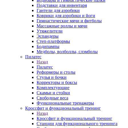
Бодибары и гимнастические палки
Подставки для инвентаря
Гантели для аэробики
Коврики для аэробики и йоги
Гимнастические мячи и фитболы
Массажные роллы и мячи
Утяжелители
Эспандеры
Степ-платформы
Бодипампы
Медболы, волболлы, слэмболы
Пилатес
Назад
Пилатес
Реформеры и столы
Стулья и бочки
Корректоры и боксы
Комплектующие
Скамьи и стойки
Свободные веса
Функциональные тренажеры
Кроссфит и функциональный тренинг
Назад
Кроссфит и функциональный тренинг
Станции для функционального тренинга