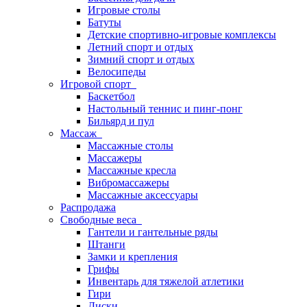
Игровые столы
Батуты
Детские спортивно-игровые комплексы
Летний спорт и отдых
Зимний спорт и отдых
Велосипеды
Игровой спорт
Баскетбол
Настольный теннис и пинг-понг
Бильярд и пул
Массаж
Массажные столы
Массажеры
Массажные кресла
Вибромассажеры
Массажные аксессуары
Распродажа
Свободные веса
Гантели и гантельные ряды
Штанги
Замки и крепления
Грифы
Инвентарь для тяжелой атлетики
Гири
Диски