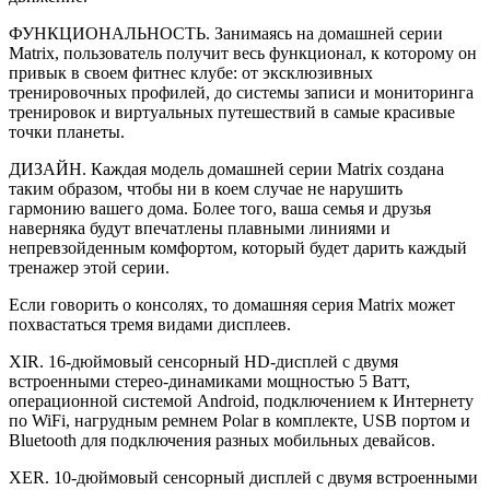
ФУНКЦИОНАЛЬНОСТЬ. Занимаясь на домашней серии
Matrix, пользователь получит весь функционал, к которому он
привык в своем фитнес клубе: от эксклюзивных
тренировочных профилей, до системы записи и мониторинга
тренировок и виртуальных путешествий в самые красивые
точки планеты.
ДИЗАЙН. Каждая модель домашней серии Matrix создана
таким образом, чтобы ни в коем случае не нарушить
гармонию вашего дома. Более того, ваша семья и друзья
наверняка будут впечатлены плавными линиями и
непревзойденным комфортом, который будет дарить каждый
тренажер этой серии.
Если говорить о консолях, то домашняя серия Matrix может
похвастаться тремя видами дисплеев.
XIR. 16-дюймовый сенсорный HD-дисплей с двумя
встроенными стерео-динамиками мощностью 5 Ватт,
операционной системой Android, подключением к Интернету
по WiFi, нагрудным ремнем Polar в комплекте, USB портом и
Bluetooth для подключения разных мобильных девайсов.
XER. 10-дюймовый сенсорный дисплей с двумя встроенными