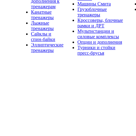
дополнения к
Машины Смита
тренажерам
Грузоблочные
Канатные
тренажеры
тренажеры
Кроссоверы, блочные
Лыжные
рамки и ДРТ
тренажеры
Мультистанции и
Сайклы и
силовые комплексы
спин-байки
Опции и дополнения
Эллиптические
Турники и стойки
тренажеры
пресс-брусья