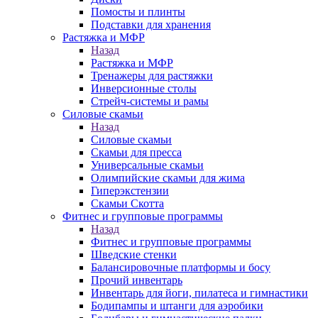
Помосты и плинты
Подставки для хранения
Растяжка и МФР
Назад
Растяжка и МФР
Тренажеры для растяжки
Инверсионные столы
Стрейч-системы и рамы
Силовые скамьи
Назад
Силовые скамьи
Скамьи для пресса
Универсальные скамьи
Олимпийские скамьи для жима
Гиперэкстензии
Скамьи Скотта
Фитнес и групповые программы
Назад
Фитнес и групповые программы
Шведские стенки
Балансировочные платформы и босу
Прочий инвентарь
Инвентарь для йоги, пилатеса и гимнастики
Бодипампы и штанги для аэробики