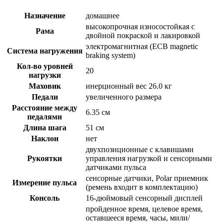
Назначение
домашнее
высокопрочная износостойкая с
Рама
двойной покраской и лакировкой
электромагнитная (ECB magnetic
Система нагружения
braking system)
Кол-во уровней
20
нагрузки
Маховик
инерционный вес 26.0 кг
Педали
увеличенного размера
Расстояние между
6.35 см
педалями
Длина шага
51 см
Наклон
нет
двухпозиционные с клавишами
Рукоятки
управления нагрузкой и сенсорными
датчиками пульса
сенсорные датчики, Polar приемник
Измерение пульса
(ремень входит в комплектацию)
Консоль
16-дюймовый сенсорный дисплей
пройденное время, целевое время,
оставшееся время, часы, мили/