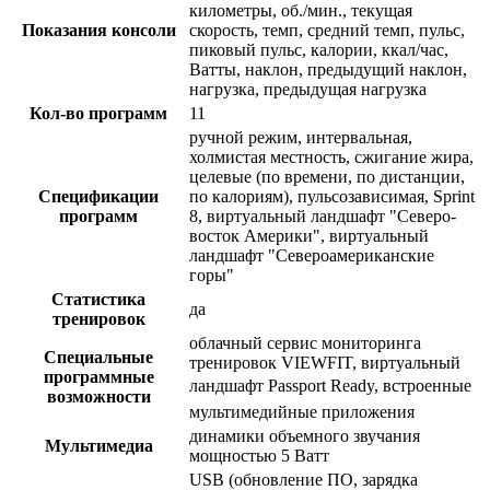
километры, об./мин., текущая
Показания консоли
скорость, темп, средний темп, пульс,
пиковый пульс, калории, ккал/час,
Ватты, наклон, предыдущий наклон,
нагрузка, предыдущая нагрузка
Кол-во программ
11
ручной режим, интервальная,
холмистая местность, сжигание жира,
целевые (по времени, по дистанции,
Спецификации
по калориям), пульсозависимая, Sprint
программ
8, виртуальный ландшафт "Северо-
восток Америки", виртуальный
ландшафт "Североамериканские
горы"
Статистика
да
тренировок
облачный сервис мониторинга
Специальные
тренировок VIEWFIT, виртуальный
программные
ландшафт Passport Ready, встроенные
возможности
мультимедийные приложения
динамики объемного звучания
Мультимедиа
мощностью 5 Ватт
USB (обновление ПО, зарядка