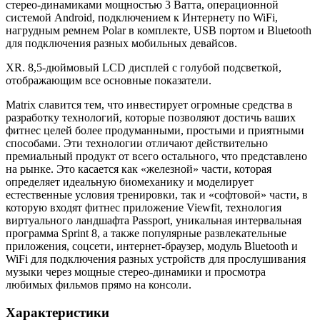
стерео-динамиками мощностью 3 Ватта, операционной
системой Android, подключением к Интернету по WiFi,
нагрудным ремнем Polar в комплекте, USB портом и Bluetooth
для подключения разных мобильных девайсов.
XR. 8,5-дюймовый LCD дисплей с голубой подсветкой,
отображающим все основные показатели.
Matrix славится тем, что инвестирует огромные средства в
разработку технологий, которые позволяют достичь ваших
фитнес целей более продуманными, простыми и приятными
способами. Эти технологии отличают действительно
премиальный продукт от всего остального, что представлено
на рынке. Это касается как «железной» части, которая
определяет идеальную биомеханику и моделирует
естественные условия тренировки, так и «софтовой» части, в
которую входят фитнес приложение Viewfit, технология
виртуального ландшафта Passport, уникальная интервальная
программа Sprint 8, а также популярные развлекательные
приложения, соцсети, интернет-браузер, модуль Bluetooth и
WiFi для подключения разных устройств для прослушивания
музыки через мощные стерео-динамики и просмотра
любимых фильмов прямо на консоли.
Характеристики