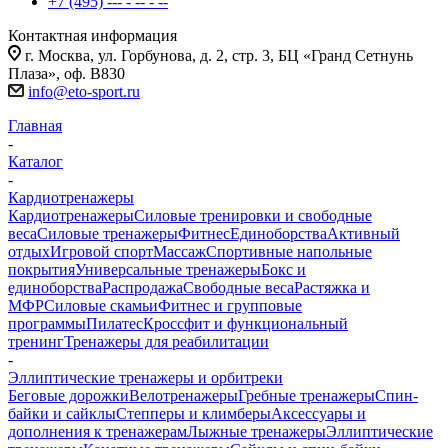
+7 (495) --- - -- - --
Контактная информация
г. Москва, ул. Горбунова, д. 2, стр. 3, БЦ «Гранд Сетнунь
Плаза», оф. В830
info@eto-sport.ru
Главная
-
Каталог
-
Кардиотренажеры
Кардиотренажеры
Силовые тренировки и свободные
веса
Силовые тренажеры
Фитнес
Единоборства
Активный
отдых
Игровой спорт
Массаж
Спортивные напольные
покрытия
Универсальные тренажеры
Бокс и
единоборства
Распродажа
Свободные веса
Растяжка и
МФР
Силовые скамьи
Фитнес и групповые
программы
Пилатес
Кроссфит и функциональный
тренинг
Тренажеры для реабилитации
-
Эллиптические тренажеры и орбитреки
Беговые дорожки
Велотренажеры
Гребные тренажеры
Спин-
байки и сайклы
Степперы и климберы
Аксессуары и
дополнения к тренажерам
Лыжные тренажеры
Эллиптические