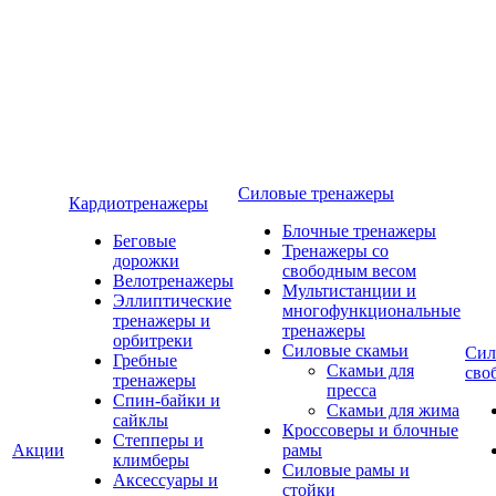
Силовые тренажеры
Кардиотренажеры
Блочные тренажеры
Беговые
Тренажеры со
дорожки
свободным весом
Велотренажеры
Мультистанции и
Эллиптические
многофункциональные
тренажеры и
тренажеры
орбитреки
Силовые скамьи
Сил
Гребные
Скамьи для
сво
тренажеры
пресса
Спин-байки и
Скамьи для жима
сайклы
Кроссоверы и блочные
Степперы и
Акции
рамы
климберы
Силовые рамы и
Аксессуары и
стойки