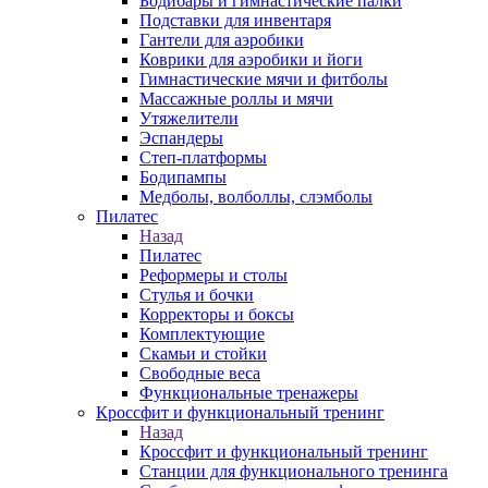
Бодибары и гимнастические палки
Подставки для инвентаря
Гантели для аэробики
Коврики для аэробики и йоги
Гимнастические мячи и фитболы
Массажные роллы и мячи
Утяжелители
Эспандеры
Степ-платформы
Бодипампы
Медболы, волболлы, слэмболы
Пилатес
Назад
Пилатес
Реформеры и столы
Стулья и бочки
Корректоры и боксы
Комплектующие
Скамьи и стойки
Свободные веса
Функциональные тренажеры
Кроссфит и функциональный тренинг
Назад
Кроссфит и функциональный тренинг
Станции для функционального тренинга