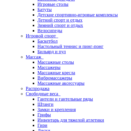
Игровые столы
Батуты
Детские спортивно-игровые комплексы
Летний спорт и отдых
Зимний спорт и отдых
Велосипеды
Игровой спорт
Баскетбол
Настольный теннис и пинг-понг
Бильярд и пул
Массаж
Массажные столы
Массажеры
Массажные кресла
Вибромассажеры
Массажные аксессуары
Распродажа
Свободные веса
Гантели и гантельные ряды
Штанги
Замки и крепления
Грифы
Инвентарь для тяжелой атлетики
Гири
Диски