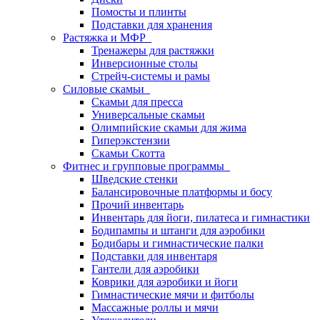
Помосты и плинты
Подставки для хранения
Растяжка и МФР
Тренажеры для растяжки
Инверсионные столы
Стрейч-системы и рамы
Силовые скамьи
Скамьи для пресса
Универсальные скамьи
Олимпийские скамьи для жима
Гиперэкстензии
Скамьи Скотта
Фитнес и групповые программы
Шведские стенки
Балансировочные платформы и босу
Прочий инвентарь
Инвентарь для йоги, пилатеса и гимнастики
Бодипампы и штанги для аэробики
Бодибары и гимнастические палки
Подставки для инвентаря
Гантели для аэробики
Коврики для аэробики и йоги
Гимнастические мячи и фитболы
Массажные роллы и мячи