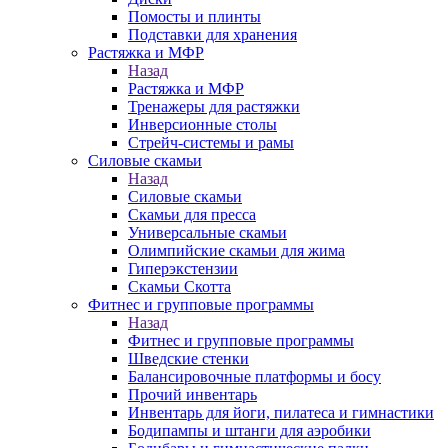
Помосты и плинты
Подставки для хранения
Растяжка и МФР
Назад
Растяжка и МФР
Тренажеры для растяжки
Инверсионные столы
Стрейч-системы и рамы
Силовые скамьи
Назад
Силовые скамьи
Скамьи для пресса
Универсальные скамьи
Олимпийские скамьи для жима
Гиперэкстензии
Скамьи Скотта
Фитнес и групповые программы
Назад
Фитнес и групповые программы
Шведские стенки
Балансировочные платформы и босу
Прочий инвентарь
Инвентарь для йоги, пилатеса и гимнастики
Бодипампы и штанги для аэробики