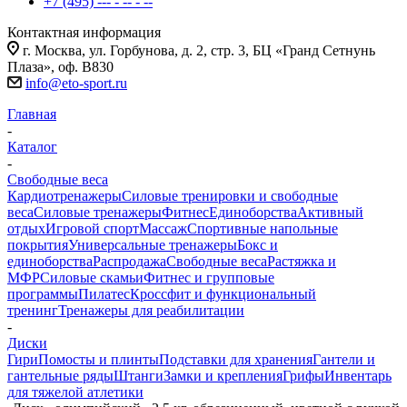
+7 (495) --- - -- - --
Контактная информация
г. Москва, ул. Горбунова, д. 2, стр. 3, БЦ «Гранд Сетнунь
Плаза», оф. В830
info@eto-sport.ru
Главная
-
Каталог
-
Свободные веса
Кардиотренажеры
Силовые тренировки и свободные
веса
Силовые тренажеры
Фитнес
Единоборства
Активный
отдых
Игровой спорт
Массаж
Спортивные напольные
покрытия
Универсальные тренажеры
Бокс и
единоборства
Распродажа
Свободные веса
Растяжка и
МФР
Силовые скамьи
Фитнес и групповые
программы
Пилатес
Кроссфит и функциональный
тренинг
Тренажеры для реабилитации
-
Диски
Гири
Помосты и плинты
Подставки для хранения
Гантели и
гантельные ряды
Штанги
Замки и крепления
Грифы
Инвентарь
для тяжелой атлетики