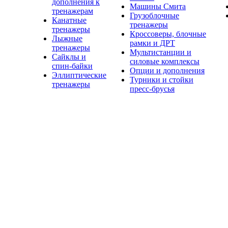
дополнения к
Машины Смита
тренажерам
Грузоблочные
Канатные
тренажеры
тренажеры
Кроссоверы, блочные
Лыжные
рамки и ДРТ
тренажеры
Мультистанции и
Сайклы и
силовые комплексы
спин-байки
Опции и дополнения
Эллиптические
Турники и стойки
тренажеры
пресс-брусья