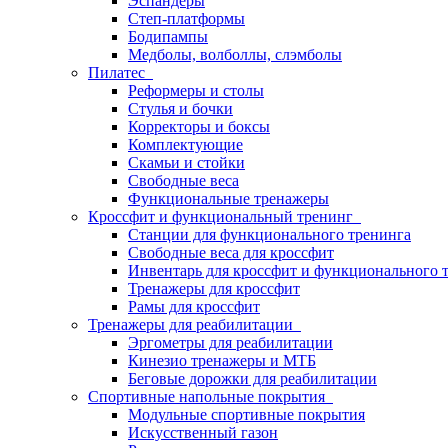
Эспандеры
Степ-платформы
Бодипампы
Медболы, волболлы, слэмболы
Пилатес
Реформеры и столы
Стулья и бочки
Корректоры и боксы
Комплектующие
Скамьи и стойки
Свободные веса
Функциональные тренажеры
Кроссфит и функциональный тренинг
Станции для функционального тренинга
Свободные веса для кроссфит
Инвентарь для кроссфит и функционального 
Тренажеры для кроссфит
Рамы для кроссфит
Тренажеры для реабилитации
Эргометры для реабилитации
Кинезио тренажеры и МТБ
Беговые дорожки для реабилитации
Спортивные напольные покрытия
Модульные спортивные покрытия
Искусственный газон