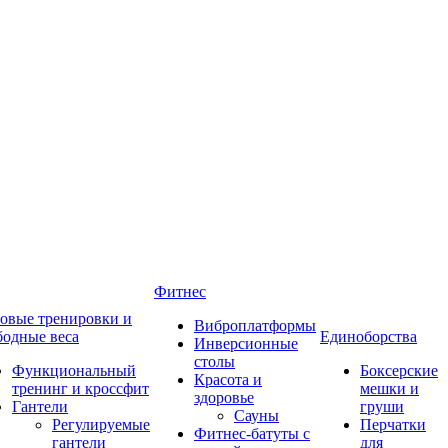
Фитнес
овые тренировки и
Виброплатформы
бодные веса
Единоборства
Инверсионные
столы
Функциональный
Боксерские
Красота и
тренинг и кроссфит
мешки и
здоровье
Гантели
груши
Сауны
Регулируемые
Перчатки
Фитнес-батуты с
гантели
для