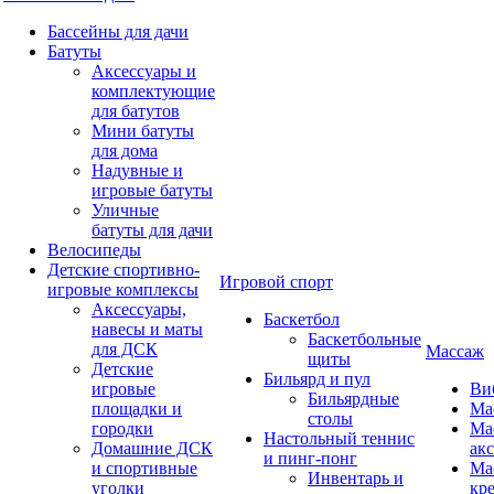
Бассейны для дачи
Батуты
Аксессуары и
комплектующие
для батутов
Мини батуты
для дома
Надувные и
игровые батуты
Уличные
батуты для дачи
Велосипеды
Детские спортивно-
Игровой спорт
игровые комплексы
Аксессуары,
Баскетбол
навесы и маты
Баскетбольные
для ДСК
Массаж
щиты
Детские
Бильярд и пул
игровые
Ви
Бильярдные
площадки и
Ма
столы
городки
Ма
Настольный теннис
Домашние ДСК
ак
и пинг-понг
и спортивные
Ма
Инвентарь и
уголки
кр