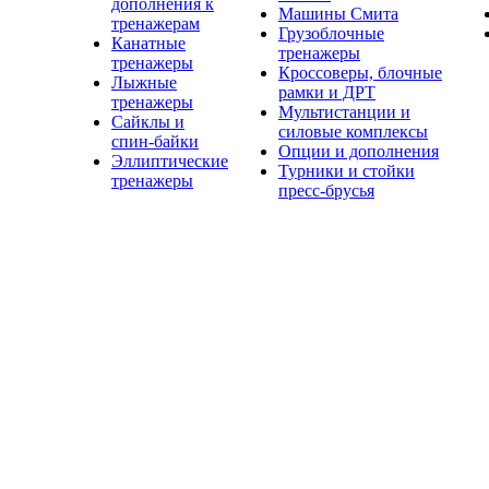
дополнения к
Машины Смита
тренажерам
Грузоблочные
Канатные
тренажеры
тренажеры
Кроссоверы, блочные
Лыжные
рамки и ДРТ
тренажеры
Мультистанции и
Сайклы и
силовые комплексы
спин-байки
Опции и дополнения
Эллиптические
Турники и стойки
тренажеры
пресс-брусья