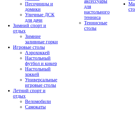
аксессуары
Песочницы и
Ма
для
домики
ст
настольного
Уличные ДСК
тенниса
для дачи
Теннисные
Зимний спорт и
столы
отдых
Зимние
заливные горки
Игровые столы
Аэрохоккей
Настольный
футбол и кикер
Настольный
хоккей
Универсальные
игровые столы
Летний спорт и
отдых
Веломобили
Самокаты