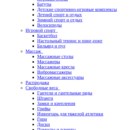
Батуты
Детские спортивно-игровые комплексы
Летний спорт и отдых
Зимний спорт и отдых
Велосипеды
Игровой спорт
Баскетбол
Настольный теннис и пинг-понг
Бильярд и пул
Массаж
Массажные столы
Массажеры
Массажные кресла
Вибромассажеры
Массажные аксессуары
Распродажа
Свободные веса
Гантели и гантельные ряды
Штанги
Замки и крепления
Грифы
Инвентарь для тяжелой атлетики
Гири
Диски
Помосты и плинты