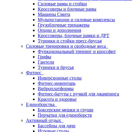
Силовые рамы и стойки
Кроссоверы и блочные рамы
Машины Смита
Мультистанции и силовые комплексы
Грузоблочные тренажеры
Опции и дополнения
Кроссоверы, блочные рамки и ДРТ
Турники и стойки пресс-брусья
Силовые тренировки и свободные веса
Функциональный тренинг и кроссфит
Грифы
Гантели
Турники и брусья
Фитнес
Инверсионные столы
Фитнес-инвентарь
Виброплатформы
Фитнес-батуты с ручкой для джампинга
Красота и здоровье
Единоборства
Боксерские мешки и груши
Перчатки для единоборств
Активный отдых
Бассейны для дачи
Игровые столы