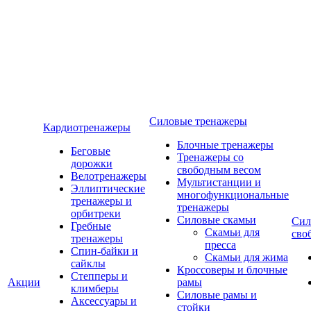
Силовые тренажеры
Кардиотренажеры
Блочные тренажеры
Беговые
Тренажеры со
дорожки
свободным весом
Велотренажеры
Мультистанции и
Эллиптические
многофункциональные
тренажеры и
тренажеры
орбитреки
Силовые скамьи
Сил
Гребные
Скамьи для
сво
тренажеры
пресса
Спин-байки и
Скамьи для жима
сайклы
Кроссоверы и блочные
Степперы и
Акции
рамы
климберы
Силовые рамы и
Аксессуары и
стойки