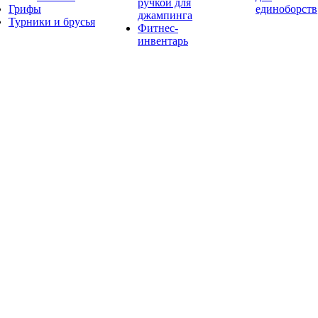
ручкой для
Грифы
единоборств
джампинга
Турники и брусья
Фитнес-
инвентарь