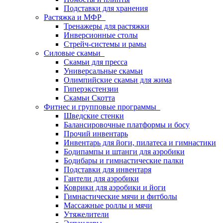
Подставки для хранения
Растяжка и МФР
Тренажеры для растяжки
Инверсионные столы
Стрейч-системы и рамы
Силовые скамьи
Скамьи для пресса
Универсальные скамьи
Олимпийские скамьи для жима
Гиперэкстензии
Скамьи Скотта
Фитнес и групповые программы
Шведские стенки
Балансировочные платформы и босу
Прочий инвентарь
Инвентарь для йоги, пилатеса и гимнастики
Бодипампы и штанги для аэробики
Бодибары и гимнастические палки
Подставки для инвентаря
Гантели для аэробики
Коврики для аэробики и йоги
Гимнастические мячи и фитболы
Массажные роллы и мячи
Утяжелители