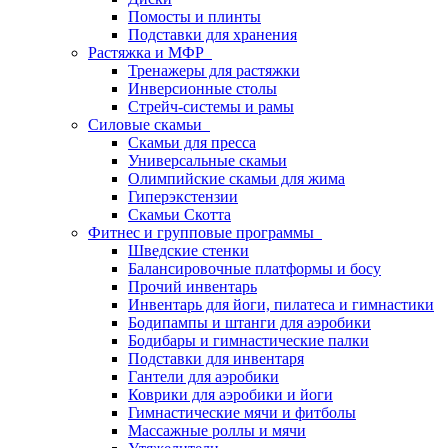
Помосты и плинты
Подставки для хранения
Растяжка и МФР
Тренажеры для растяжки
Инверсионные столы
Стрейч-системы и рамы
Силовые скамьи
Скамьи для пресса
Универсальные скамьи
Олимпийские скамьи для жима
Гиперэкстензии
Скамьи Скотта
Фитнес и групповые программы
Шведские стенки
Балансировочные платформы и босу
Прочий инвентарь
Инвентарь для йоги, пилатеса и гимнастики
Бодипампы и штанги для аэробики
Бодибары и гимнастические палки
Подставки для инвентаря
Гантели для аэробики
Коврики для аэробики и йоги
Гимнастические мячи и фитболы
Массажные роллы и мячи