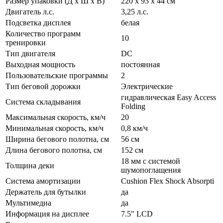
Размер упаковки (Д х Ш х В)
220 х 93 х 44 см
Двигатель л.с.
3,25 л.с.
Подсветка дисплея
белая
Количество программ
10
тренировки
Тип двигателя
DC
Выходная мощность
постоянная
Пользовательские программы
2
Тип беговой дорожки
Электрические
гидравлическая Easy Access
Система складывания
Folding
Максимальная скорость, км/ч
20
Минимальная скорость, км/ч
0,8 км/ч
Ширина бегового полотна, см
56 см
Длина бегового полотна, см
152 см
18 мм с системой
Толщина деки
шумопоглащения
Система амортизации
Cushion Flex Shock Absorpti
Держатель для бутылки
да
Мультимедиа
да
Информация на дисплее
7.5" LCD