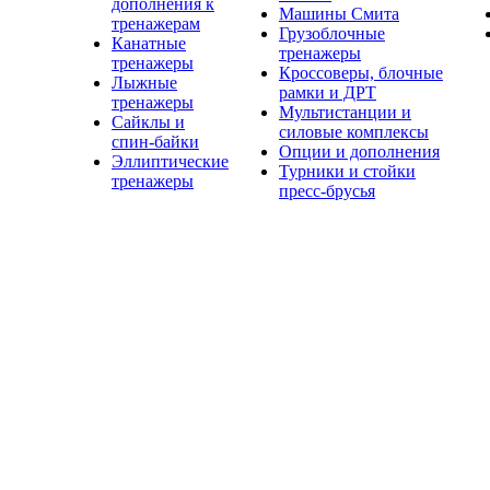
дополнения к
Машины Смита
тренажерам
Грузоблочные
Канатные
тренажеры
тренажеры
Кроссоверы, блочные
Лыжные
рамки и ДРТ
тренажеры
Мультистанции и
Сайклы и
силовые комплексы
спин-байки
Опции и дополнения
Эллиптические
Турники и стойки
тренажеры
пресс-брусья