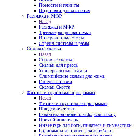
Помосты и плинты
Подставки для хранения
Растяжка и МФР
Назад
Растяжка и МФР
Тренажеры для растяжки
Инверсионные столы
Стрейч-системы и рамы
Силовые скамьи
Назад
Силовые скамьи
Скамьи для пресса
Универсальные скамьи
Олимпийские скамьи для жима
Гиперэкстензии
Скамьи Скотта
Фитнес и групповые программы
Назад
Фитнес и групповые программы
Шведские стенки
Балансировочные платформы и босу
Прочий инвентарь
Инвентарь для йоги, пилатеса и гимнастики
Бодипампы и штанги для аэробики