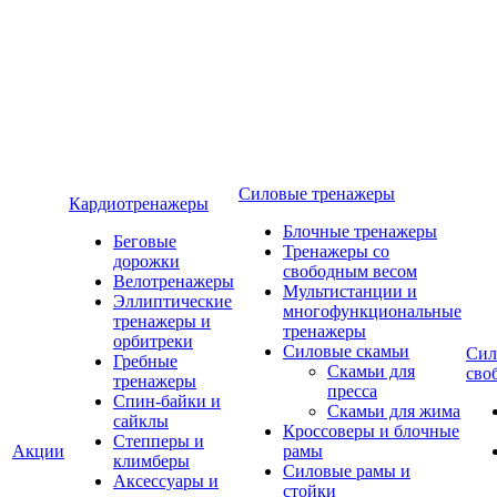
Силовые тренажеры
Кардиотренажеры
Блочные тренажеры
Беговые
Тренажеры со
дорожки
свободным весом
Велотренажеры
Мультистанции и
Эллиптические
многофункциональные
тренажеры и
тренажеры
орбитреки
Силовые скамьи
Сил
Гребные
Скамьи для
сво
тренажеры
пресса
Спин-байки и
Скамьи для жима
сайклы
Кроссоверы и блочные
Степперы и
Акции
рамы
климберы
Силовые рамы и
Аксессуары и
стойки