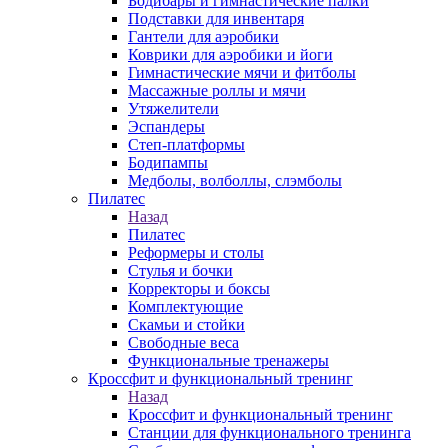
Бодибары и гимнастические палки
Подставки для инвентаря
Гантели для аэробики
Коврики для аэробики и йоги
Гимнастические мячи и фитболы
Массажные роллы и мячи
Утяжелители
Эспандеры
Степ-платформы
Бодипампы
Медболы, волболлы, слэмболы
Пилатес
Назад
Пилатес
Реформеры и столы
Стулья и бочки
Корректоры и боксы
Комплектующие
Скамьи и стойки
Свободные веса
Функциональные тренажеры
Кроссфит и функциональный тренинг
Назад
Кроссфит и функциональный тренинг
Станции для функционального тренинга