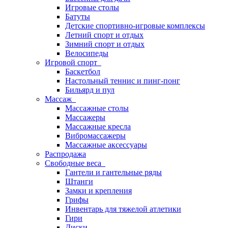
Игровые столы
Батуты
Детские спортивно-игровые комплексы
Летний спорт и отдых
Зимний спорт и отдых
Велосипеды
Игровой спорт
Баскетбол
Настольный теннис и пинг-понг
Бильярд и пул
Массаж
Массажные столы
Массажеры
Массажные кресла
Вибромассажеры
Массажные аксессуары
Распродажа
Свободные веса
Гантели и гантельные ряды
Штанги
Замки и крепления
Грифы
Инвентарь для тяжелой атлетики
Гири
Диски