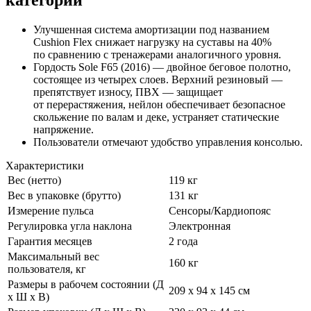
категории
Улучшенная система амортизации под названием
Cushion Flex снижает нагрузку на суставы на 40%
по сравнению с тренажерами аналогичного уровня.
Гордость Sole F65 (2016) — двойное беговое полотно,
состоящее из четырех слоев. Верхний резиновый —
препятствует износу, ПВХ — защищает
от перерастяжения, нейлон обеспечивает безопасное
скольжение по валам и деке, устраняет статические
напряжение.
Пользователи отмечают удобство управления консолью.
Характеристики
Вес (нетто)
119 кг
Вес в упаковке (брутто)
131 кг
Измерение пульса
Сенсоры/Кардиопояс
Регулировка угла наклона
Электронная
Гарантия месяцев
2 года
Максимальный вес
160 кг
пользователя, кг
Размеры в рабочем состоянии (Д
209 х 94 х 145 см
х Ш х В)