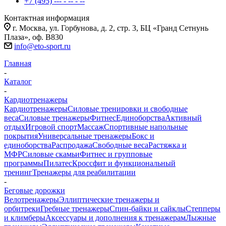
+7 (495) --- - -- - --
Контактная информация
г. Москва, ул. Горбунова, д. 2, стр. 3, БЦ «Гранд Сетнунь
Плаза», оф. В830
info@eto-sport.ru
Главная
-
Каталог
-
Кардиотренажеры
Кардиотренажеры
Силовые тренировки и свободные
веса
Силовые тренажеры
Фитнес
Единоборства
Активный
отдых
Игровой спорт
Массаж
Спортивные напольные
покрытия
Универсальные тренажеры
Бокс и
единоборства
Распродажа
Свободные веса
Растяжка и
МФР
Силовые скамьи
Фитнес и групповые
программы
Пилатес
Кроссфит и функциональный
тренинг
Тренажеры для реабилитации
-
Беговые дорожки
Велотренажеры
Эллиптические тренажеры и
орбитреки
Гребные тренажеры
Спин-байки и сайклы
Степперы
и климберы
Аксессуары и дополнения к тренажерам
Лыжные