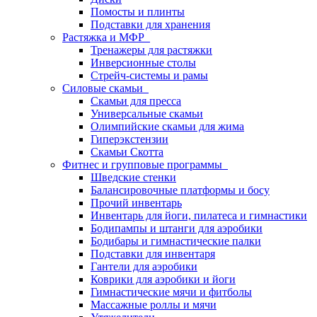
Помосты и плинты
Подставки для хранения
Растяжка и МФР
Тренажеры для растяжки
Инверсионные столы
Стрейч-системы и рамы
Силовые скамьи
Скамьи для пресса
Универсальные скамьи
Олимпийские скамьи для жима
Гиперэкстензии
Скамьи Скотта
Фитнес и групповые программы
Шведские стенки
Балансировочные платформы и босу
Прочий инвентарь
Инвентарь для йоги, пилатеса и гимнастики
Бодипампы и штанги для аэробики
Бодибары и гимнастические палки
Подставки для инвентаря
Гантели для аэробики
Коврики для аэробики и йоги
Гимнастические мячи и фитболы
Массажные роллы и мячи