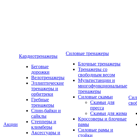
Силовые тренажеры
Кардиотренажеры
Блочные тренажеры
Беговые
Тренажеры со
дорожки
свободным весом
Велотренажеры
Мультистанции и
Эллиптические
многофункциональные
тренажеры и
тренажеры
орбитреки
Силовые скамьи
Сил
Гребные
Скамьи для
сво
тренажеры
пресса
Спин-байки и
Скамьи для жима
сайклы
Кроссоверы и блочные
Степперы и
Акции
рамы
климберы
Силовые рамы и
Аксессуары и
стойки