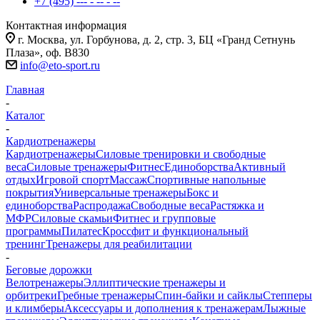
+7 (495) --- - -- - --
Контактная информация
г. Москва, ул. Горбунова, д. 2, стр. 3, БЦ «Гранд Сетнунь
Плаза», оф. В830
info@eto-sport.ru
Главная
-
Каталог
-
Кардиотренажеры
Кардиотренажеры
Силовые тренировки и свободные
веса
Силовые тренажеры
Фитнес
Единоборства
Активный
отдых
Игровой спорт
Массаж
Спортивные напольные
покрытия
Универсальные тренажеры
Бокс и
единоборства
Распродажа
Свободные веса
Растяжка и
МФР
Силовые скамьи
Фитнес и групповые
программы
Пилатес
Кроссфит и функциональный
тренинг
Тренажеры для реабилитации
-
Беговые дорожки
Велотренажеры
Эллиптические тренажеры и
орбитреки
Гребные тренажеры
Спин-байки и сайклы
Степперы
и климберы
Аксессуары и дополнения к тренажерам
Лыжные