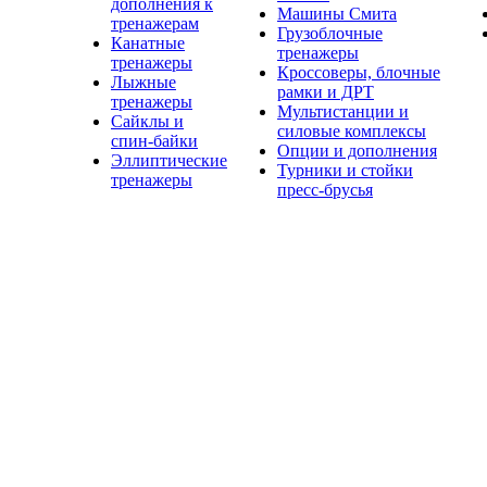
дополнения к
Машины Смита
тренажерам
Грузоблочные
Канатные
тренажеры
тренажеры
Кроссоверы, блочные
Лыжные
рамки и ДРТ
тренажеры
Мультистанции и
Сайклы и
силовые комплексы
спин-байки
Опции и дополнения
Эллиптические
Турники и стойки
тренажеры
пресс-брусья