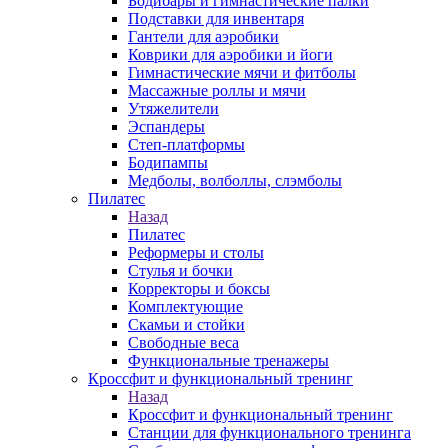
Бодибары и гимнастические палки
Подставки для инвентаря
Гантели для аэробики
Коврики для аэробики и йоги
Гимнастические мячи и фитболы
Массажные роллы и мячи
Утяжелители
Эспандеры
Степ-платформы
Бодипампы
Медболы, волболлы, слэмболы
Пилатес
Назад
Пилатес
Реформеры и столы
Стулья и бочки
Корректоры и боксы
Комплектующие
Скамьи и стойки
Свободные веса
Функциональные тренажеры
Кроссфит и функциональный тренинг
Назад
Кроссфит и функциональный тренинг
Станции для функционального тренинга