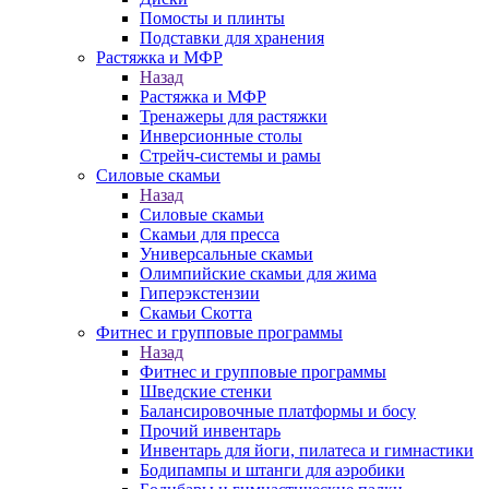
Помосты и плинты
Подставки для хранения
Растяжка и МФР
Назад
Растяжка и МФР
Тренажеры для растяжки
Инверсионные столы
Стрейч-системы и рамы
Силовые скамьи
Назад
Силовые скамьи
Скамьи для пресса
Универсальные скамьи
Олимпийские скамьи для жима
Гиперэкстензии
Скамьи Скотта
Фитнес и групповые программы
Назад
Фитнес и групповые программы
Шведские стенки
Балансировочные платформы и босу
Прочий инвентарь
Инвентарь для йоги, пилатеса и гимнастики
Бодипампы и штанги для аэробики