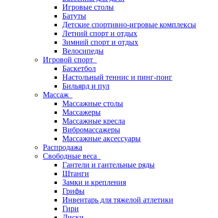
Игровые столы
Батуты
Детские спортивно-игровые комплексы
Летний спорт и отдых
Зимний спорт и отдых
Велосипеды
Игровой спорт
Баскетбол
Настольный теннис и пинг-понг
Бильярд и пул
Массаж
Массажные столы
Массажеры
Массажные кресла
Вибромассажеры
Массажные аксессуары
Распродажа
Свободные веса
Гантели и гантельные ряды
Штанги
Замки и крепления
Грифы
Инвентарь для тяжелой атлетики
Гири
Диски