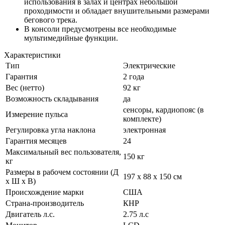
использования в залах и центрах небольшой
проходимости и обладает внушительными размерами
бегового трека.
В консоли предусмотрены все необходимые
мультимедийные функции.
Характеристики
Тип
Электрические
Гарантия
2 года
Вес (нетто)
92 кг
Возможность складывания
да
сенсоры, кардиопояс (в
Измерение пульса
комплекте)
Регулировка угла наклона
электронная
Гарантия месяцев
24
Максимальный вес пользователя,
150 кг
кг
Размеры в рабочем состоянии (Д
197 x 88 x 150 cм
х Ш х В)
Происхождение марки
США
Страна-производитель
КНР
Двигатель л.с.
2.75 л.с