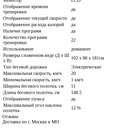
Монитор
LСD
Отображение времени
да
тренировки
Отображение текущей скорости
да
Отображение расхода калорий
да
Наличие программ
да
Количество программ
22
тренировки
Использование
домашнее
Размеры сложенном виде (Д х Ш
102 x 88 x 181cм
х В)
Тип беговой дорожки
Электрические
Максимальная скорость, км/ч
20
Минимальная скорость, км/ч
1 км/ч
Ширина бегового полотна, см
51
Длина бегового полотна, см
148.5
Отображение пульса
да
Максимальный угол наклона
12 %
полотна
Отзывы
Доставка по г. Москва и МО