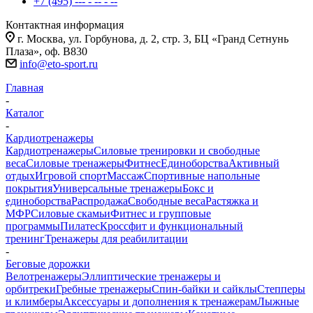
+7 (495) --- - -- - --
Контактная информация
г. Москва, ул. Горбунова, д. 2, стр. 3, БЦ «Гранд Сетнунь
Плаза», оф. В830
info@eto-sport.ru
Главная
-
Каталог
-
Кардиотренажеры
Кардиотренажеры
Силовые тренировки и свободные
веса
Силовые тренажеры
Фитнес
Единоборства
Активный
отдых
Игровой спорт
Массаж
Спортивные напольные
покрытия
Универсальные тренажеры
Бокс и
единоборства
Распродажа
Свободные веса
Растяжка и
МФР
Силовые скамьи
Фитнес и групповые
программы
Пилатес
Кроссфит и функциональный
тренинг
Тренажеры для реабилитации
-
Беговые дорожки
Велотренажеры
Эллиптические тренажеры и
орбитреки
Гребные тренажеры
Спин-байки и сайклы
Степперы
и климберы
Аксессуары и дополнения к тренажерам
Лыжные