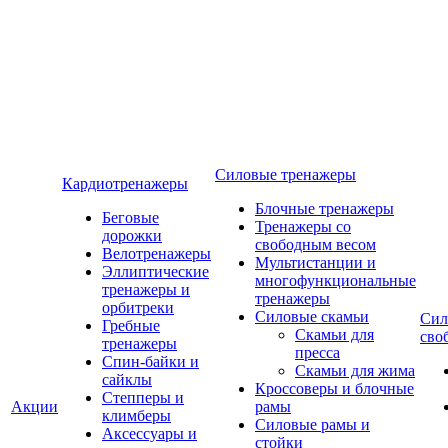
Силовые тренажеры
Кардиотренажеры
Блочные тренажеры
Беговые
Тренажеры со
дорожки
свободным весом
Велотренажеры
Мультистанции и
Эллиптические
многофункциональные
тренажеры и
тренажеры
орбитреки
Силовые скамьи
Сил
Гребные
Скамьи для
сво
тренажеры
пресса
Спин-байки и
Скамьи для жима
сайклы
Кроссоверы и блочные
Степперы и
Акции
рамы
климберы
Силовые рамы и
Аксессуары и
стойки