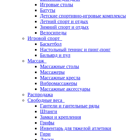
Игровые столы
Батуты
Детские спортивно-игровые комплексы
Летний спорт и отдых
Зимний спорт и отдых
Велосипеды
Игровой спорт
Баскетбол
Настольный теннис и пинг-понг
Бильярд и пул
Массаж
Массажные столы
Массажеры
Массажные кресла
Вибромассажеры
Массажные аксессуары
Распродажа
Свободные веса
Гантели и гантельные ряды
Штанги
Замки и крепления
Грифы
Инвентарь для тяжелой атлетики
Гири
Диски