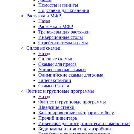
Помосты и плинты
Подставки для хранения
Растяжка и МФР
Назад
Растяжка и МФР
Тренажеры для растяжки
Инверсионные столы
Стрейч-системы и рамы
Силовые скамьи
Назад
Силовые скамьи
Скамьи для пресса
Универсальные скамьи
Олимпийские скамьи для жима
Гиперэкстензии
Скамьи Скотта
Фитнес и групповые программы
Назад
Фитнес и групповые программы
Шведские стенки
Балансировочные платформы и босу
Прочий инвентарь
Инвентарь для йоги, пилатеса и гимнастики
Бодипампы и штанги для аэробики