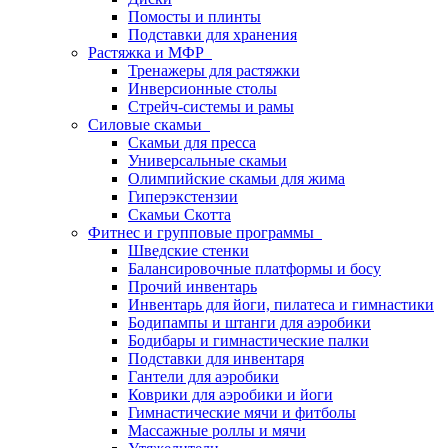
Помосты и плинты
Подставки для хранения
Растяжка и МФР
Тренажеры для растяжки
Инверсионные столы
Стрейч-системы и рамы
Силовые скамьи
Скамьи для пресса
Универсальные скамьи
Олимпийские скамьи для жима
Гиперэкстензии
Скамьи Скотта
Фитнес и групповые программы
Шведские стенки
Балансировочные платформы и босу
Прочий инвентарь
Инвентарь для йоги, пилатеса и гимнастики
Бодипампы и штанги для аэробики
Бодибары и гимнастические палки
Подставки для инвентаря
Гантели для аэробики
Коврики для аэробики и йоги
Гимнастические мячи и фитболы
Массажные роллы и мячи