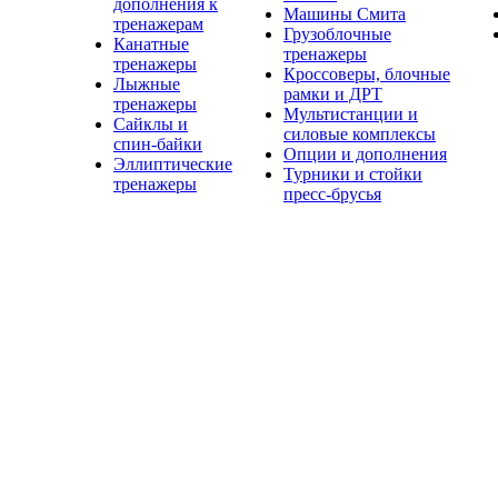
дополнения к
Машины Смита
тренажерам
Грузоблочные
Канатные
тренажеры
тренажеры
Кроссоверы, блочные
Лыжные
рамки и ДРТ
тренажеры
Мультистанции и
Сайклы и
силовые комплексы
спин-байки
Опции и дополнения
Эллиптические
Турники и стойки
тренажеры
пресс-брусья