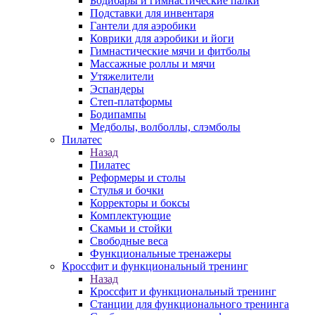
Бодибары и гимнастические палки
Подставки для инвентаря
Гантели для аэробики
Коврики для аэробики и йоги
Гимнастические мячи и фитболы
Массажные роллы и мячи
Утяжелители
Эспандеры
Степ-платформы
Бодипампы
Медболы, волболлы, слэмболы
Пилатес
Назад
Пилатес
Реформеры и столы
Стулья и бочки
Корректоры и боксы
Комплектующие
Скамьи и стойки
Свободные веса
Функциональные тренажеры
Кроссфит и функциональный тренинг
Назад
Кроссфит и функциональный тренинг
Станции для функционального тренинга