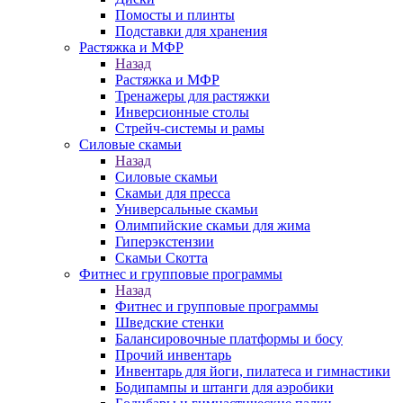
Помосты и плинты
Подставки для хранения
Растяжка и МФР
Назад
Растяжка и МФР
Тренажеры для растяжки
Инверсионные столы
Стрейч-системы и рамы
Силовые скамьи
Назад
Силовые скамьи
Скамьи для пресса
Универсальные скамьи
Олимпийские скамьи для жима
Гиперэкстензии
Скамьи Скотта
Фитнес и групповые программы
Назад
Фитнес и групповые программы
Шведские стенки
Балансировочные платформы и босу
Прочий инвентарь
Инвентарь для йоги, пилатеса и гимнастики
Бодипампы и штанги для аэробики