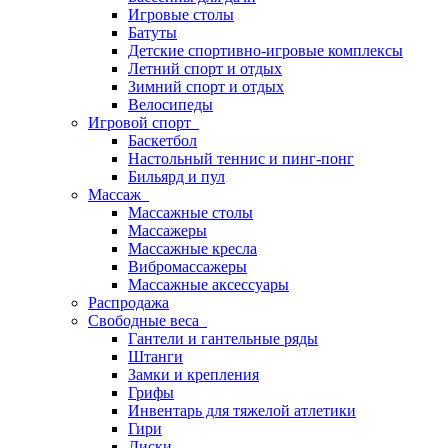
Игровые столы
Батуты
Детские спортивно-игровые комплексы
Летний спорт и отдых
Зимний спорт и отдых
Велосипеды
Игровой спорт
Баскетбол
Настольный теннис и пинг-понг
Бильярд и пул
Массаж
Массажные столы
Массажеры
Массажные кресла
Вибромассажеры
Массажные аксессуары
Распродажа
Свободные веса
Гантели и гантельные ряды
Штанги
Замки и крепления
Грифы
Инвентарь для тяжелой атлетики
Гири
Диски