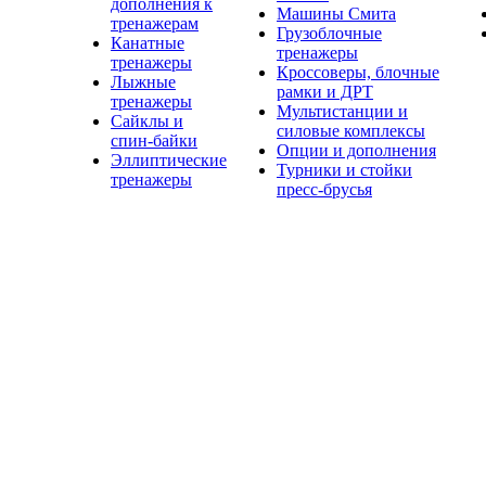
дополнения к
Машины Смита
тренажерам
Грузоблочные
Канатные
тренажеры
тренажеры
Кроссоверы, блочные
Лыжные
рамки и ДРТ
тренажеры
Мультистанции и
Сайклы и
силовые комплексы
спин-байки
Опции и дополнения
Эллиптические
Турники и стойки
тренажеры
пресс-брусья