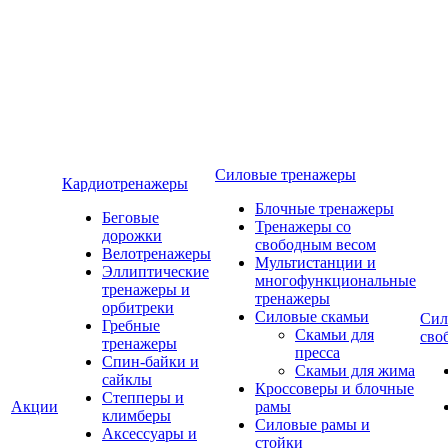
Силовые тренажеры
Кардиотренажеры
Блочные тренажеры
Беговые
Тренажеры со
дорожки
свободным весом
Велотренажеры
Мультистанции и
Эллиптические
многофункциональные
тренажеры и
тренажеры
орбитреки
Силовые скамьи
Сил
Гребные
Скамьи для
сво
тренажеры
пресса
Спин-байки и
Скамьи для жима
сайклы
Кроссоверы и блочные
Степперы и
Акции
рамы
климберы
Силовые рамы и
Аксессуары и
стойки