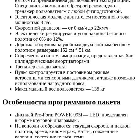
на то, что предназначена для домашней эксплуатации.
Специалисты компании Gipersport рекомендуют
тренажер пользователям с любой физподготовкой.
Электрическая модель с двигателем постоянного тока
мощностью 3 л/с.
Скоростной диапазон — от 0 км/ч до 22км/ч.
Электрически регулируемый угол наклона бегового
полотна от 0% до 12%.
Дорожка оборудована удобным двухслойным беговым
полотном размерами 152 см * 51 см.
Современная система амортизация, представленная 6-ю
цилиндрическими амортизаторами.
Тренажер складывается.
Пульс контролируется в постоянном режиме
встроенными сенсорными датчиками, а также возможно
использование нагрудного пояса.
Максимальный вес пользователя — 135 кг.
Особенности программного пакета
Дисплей
Pro-Form
POWER 995i — LED, представлен
в форме круговой диаграммы.
На консоли отображаются: текущая скорость и наклон
полотна, время, километраж, Ватты, сожженные
калории, состояние пульса, темп.