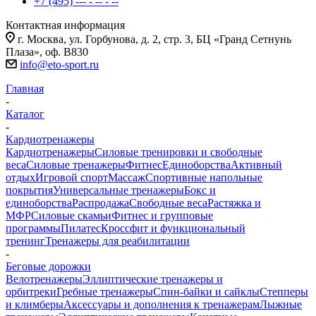
+7 (495) --- - -- - --
Контактная информация
г. Москва, ул. Горбунова, д. 2, стр. 3, БЦ «Гранд Сетнунь
Плаза», оф. В830
info@eto-sport.ru
Главная
-
Каталог
-
Кардиотренажеры
Кардиотренажеры
Силовые тренировки и свободные
веса
Силовые тренажеры
Фитнес
Единоборства
Активный
отдых
Игровой спорт
Массаж
Спортивные напольные
покрытия
Универсальные тренажеры
Бокс и
единоборства
Распродажа
Свободные веса
Растяжка и
МФР
Силовые скамьи
Фитнес и групповые
программы
Пилатес
Кроссфит и функциональный
тренинг
Тренажеры для реабилитации
-
Беговые дорожки
Велотренажеры
Эллиптические тренажеры и
орбитреки
Гребные тренажеры
Спин-байки и сайклы
Степперы
и климберы
Аксессуары и дополнения к тренажерам
Лыжные