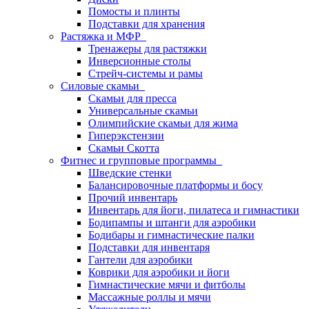
Помосты и плинты
Подставки для хранения
Растяжка и МФР
Тренажеры для растяжки
Инверсионные столы
Стрейч-системы и рамы
Силовые скамьи
Скамьи для пресса
Универсальные скамьи
Олимпийские скамьи для жима
Гиперэкстензии
Скамьи Скотта
Фитнес и групповые программы
Шведские стенки
Балансировочные платформы и босу
Прочий инвентарь
Инвентарь для йоги, пилатеса и гимнастики
Бодипампы и штанги для аэробики
Бодибары и гимнастические палки
Подставки для инвентаря
Гантели для аэробики
Коврики для аэробики и йоги
Гимнастические мячи и фитболы
Массажные роллы и мячи