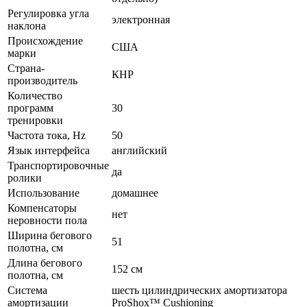
Регулировка угла
электронная
наклона
Происхождение
США
марки
Страна-
КНР
производитель
Количество
программ
30
тренировки
Частота тока, Hz
50
Язык интерфейса
английский
Транспортировочные
да
ролики
Использование
домашнее
Компенсаторы
нет
неровности пола
Ширина бегового
51
полотна, см
Длина бегового
152 см
полотна, см
Система
шесть цилиндрических амортизатора
амортизации
ProShox™ Cushioning