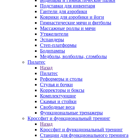
Бодибары и гимнастические палки
Подставки для инвентаря
Гантели для аэробики
Коврики для аэробики и йоги
Гимнастические мячи и фитболы
Массажные роллы и мячи
Утяжелители
Эспандеры
Степ-платформы
Бодипампы
Медболы, волболлы, слэмболы
Пилатес
Назад
Пилатес
Реформеры и столы
Стулья и бочки
Корректоры и боксы
Комплектующие
Скамьи и стойки
Свободные веса
Функциональные тренажеры
Кроссфит и функциональный тренинг
Назад
Кроссфит и функциональный тренинг
Станции для функционального тренинга