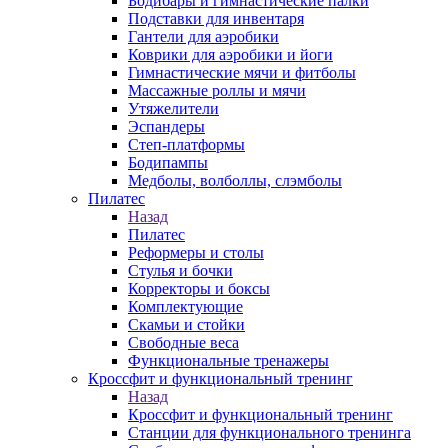
Бодибары и гимнастические палки
Подставки для инвентаря
Гантели для аэробики
Коврики для аэробики и йоги
Гимнастические мячи и фитболы
Массажные роллы и мячи
Утяжелители
Эспандеры
Степ-платформы
Бодипампы
Медболы, волболлы, слэмболы
Пилатес
Назад
Пилатес
Реформеры и столы
Стулья и бочки
Корректоры и боксы
Комплектующие
Скамьи и стойки
Свободные веса
Функциональные тренажеры
Кроссфит и функциональный тренинг
Назад
Кроссфит и функциональный тренинг
Станции для функционального тренинга