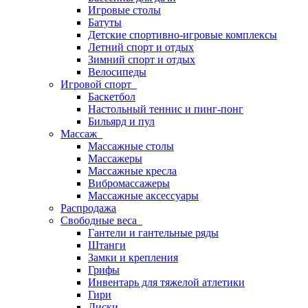
Игровые столы
Батуты
Детские спортивно-игровые комплексы
Летний спорт и отдых
Зимний спорт и отдых
Велосипеды
Игровой спорт
Баскетбол
Настольный теннис и пинг-понг
Бильярд и пул
Массаж
Массажные столы
Массажеры
Массажные кресла
Вибромассажеры
Массажные аксессуары
Распродажа
Свободные веса
Гантели и гантельные ряды
Штанги
Замки и крепления
Грифы
Инвентарь для тяжелой атлетики
Гири
Диски