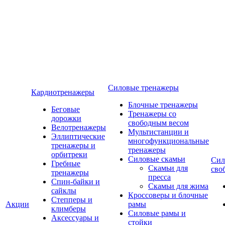
Силовые тренажеры
Кардиотренажеры
Блочные тренажеры
Беговые
Тренажеры со
дорожки
свободным весом
Велотренажеры
Мультистанции и
Эллиптические
многофункциональные
тренажеры и
тренажеры
орбитреки
Силовые скамьи
Сил
Гребные
Скамьи для
сво
тренажеры
пресса
Спин-байки и
Скамьи для жима
сайклы
Кроссоверы и блочные
Степперы и
Акции
рамы
климберы
Силовые рамы и
Аксессуары и
стойки