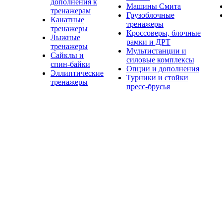
дополнения к
Машины Смита
тренажерам
Грузоблочные
Канатные
тренажеры
тренажеры
Кроссоверы, блочные
Лыжные
рамки и ДРТ
тренажеры
Мультистанции и
Сайклы и
силовые комплексы
спин-байки
Опции и дополнения
Эллиптические
Турники и стойки
тренажеры
пресс-брусья