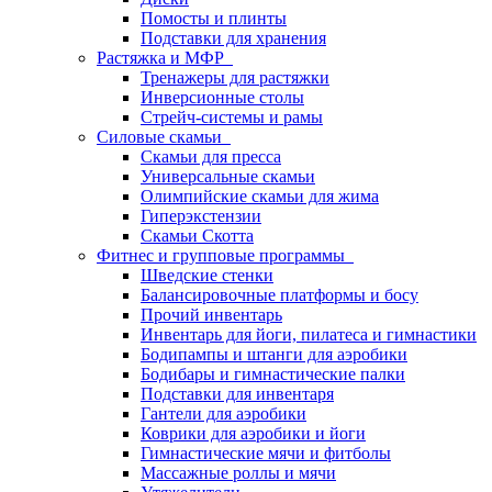
Помосты и плинты
Подставки для хранения
Растяжка и МФР
Тренажеры для растяжки
Инверсионные столы
Стрейч-системы и рамы
Силовые скамьи
Скамьи для пресса
Универсальные скамьи
Олимпийские скамьи для жима
Гиперэкстензии
Скамьи Скотта
Фитнес и групповые программы
Шведские стенки
Балансировочные платформы и босу
Прочий инвентарь
Инвентарь для йоги, пилатеса и гимнастики
Бодипампы и штанги для аэробики
Бодибары и гимнастические палки
Подставки для инвентаря
Гантели для аэробики
Коврики для аэробики и йоги
Гимнастические мячи и фитболы
Массажные роллы и мячи