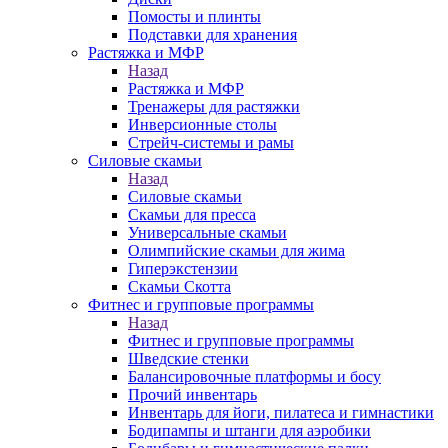
Помосты и плинты
Подставки для хранения
Растяжка и МФР
Назад
Растяжка и МФР
Тренажеры для растяжки
Инверсионные столы
Стрейч-системы и рамы
Силовые скамьи
Назад
Силовые скамьи
Скамьи для пресса
Универсальные скамьи
Олимпийские скамьи для жима
Гиперэкстензии
Скамьи Скотта
Фитнес и групповые программы
Назад
Фитнес и групповые программы
Шведские стенки
Балансировочные платформы и босу
Прочий инвентарь
Инвентарь для йоги, пилатеса и гимнастики
Бодипампы и штанги для аэробики