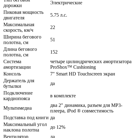
Электрические
дорожки
Пиковая мощность
5.75 л.с.
двигателя
Максимальная
22
скорость, км/ч
Ширина бегового
51
полотна, см
Длина бегового
152
полотна, см
Система
четыре цилиндрических амортизатора
амортизации
ProShox™ Cushioning
Консоль
7" Smart HD Touchscreen экран
Держатель для
да
бутылки
Подключение
в комплекте
кардиопояса
два 2" динамика, разъем для МР3-
Мультимедиа
плеера, iPod ® совместимость
Подставка под книги
да
Максимальный угол
до 12%
наклона полотна
Вентилятор
да