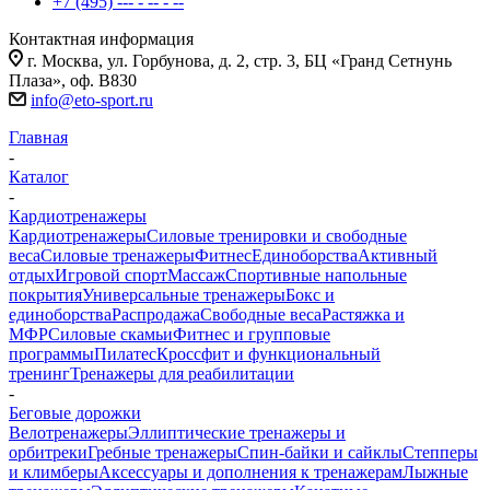
+7 (495) --- - -- - --
Контактная информация
г. Москва, ул. Горбунова, д. 2, стр. 3, БЦ «Гранд Сетнунь
Плаза», оф. В830
info@eto-sport.ru
Главная
-
Каталог
-
Кардиотренажеры
Кардиотренажеры
Силовые тренировки и свободные
веса
Силовые тренажеры
Фитнес
Единоборства
Активный
отдых
Игровой спорт
Массаж
Спортивные напольные
покрытия
Универсальные тренажеры
Бокс и
единоборства
Распродажа
Свободные веса
Растяжка и
МФР
Силовые скамьи
Фитнес и групповые
программы
Пилатес
Кроссфит и функциональный
тренинг
Тренажеры для реабилитации
-
Беговые дорожки
Велотренажеры
Эллиптические тренажеры и
орбитреки
Гребные тренажеры
Спин-байки и сайклы
Степперы
и климберы
Аксессуары и дополнения к тренажерам
Лыжные