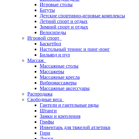
Игровые столы
Батуты
Детские спортивно-игровые комплексы
Летний спорт и отдых
Зимний спорт и отдых
Велосипеды
Игровой спорт
Баскетбол
Настольный теннис и пинг-понг
Бильярд и пул
Массаж
Массажные столы
Массажеры
Массажные кресла
Вибромассажеры
Массажные аксессуары
Распродажа
Свободные веса
Гантели и гантельные ряды
Штанги
Замки и крепления
Грифы
Инвентарь для тяжелой атлетики
Гири
Диски