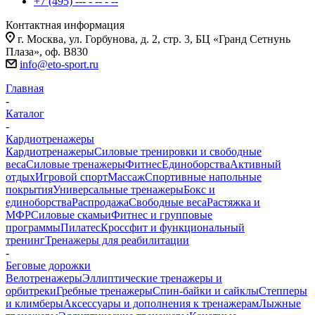
+7 (495) --- - -- - --
Контактная информация
г. Москва, ул. Горбунова, д. 2, стр. 3, БЦ «Гранд Сетнунь
Плаза», оф. В830
info@eto-sport.ru
Главная
-
Каталог
-
Кардиотренажеры
Кардиотренажеры
Силовые тренировки и свободные
веса
Силовые тренажеры
Фитнес
Единоборства
Активный
отдых
Игровой спорт
Массаж
Спортивные напольные
покрытия
Универсальные тренажеры
Бокс и
единоборства
Распродажа
Свободные веса
Растяжка и
МФР
Силовые скамьи
Фитнес и групповые
программы
Пилатес
Кроссфит и функциональный
тренинг
Тренажеры для реабилитации
-
Беговые дорожки
Велотренажеры
Эллиптические тренажеры и
орбитреки
Гребные тренажеры
Спин-байки и сайклы
Степперы
и климберы
Аксессуары и дополнения к тренажерам
Лыжные