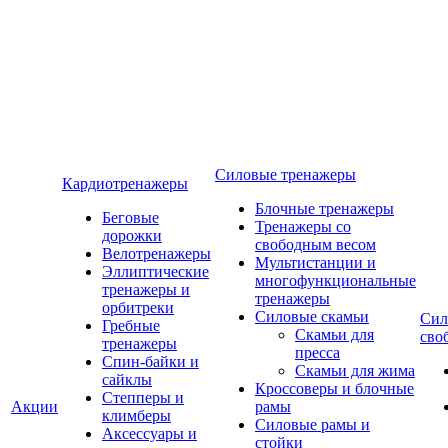
Силовые тренажеры
Кардиотренажеры
Блочные тренажеры
Беговые
Тренажеры со
дорожки
свободным весом
Велотренажеры
Мультистанции и
Эллиптические
многофункциональные
тренажеры и
тренажеры
орбитреки
Силовые скамьи
Сил
Гребные
Скамьи для
сво
тренажеры
пресса
Спин-байки и
Скамьи для жима
сайклы
Кроссоверы и блочные
Степперы и
Акции
рамы
климберы
Силовые рамы и
Аксессуары и
стойки