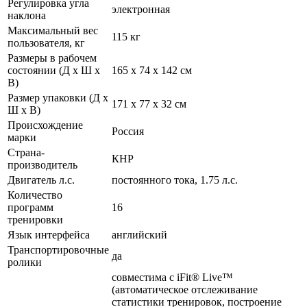
Регулировка угла
электронная
наклона
Максимальный вес
115 кг
пользователя, кг
Размеры в рабочем
состоянии (Д х Ш х
165 х 74 х 142 см
В)
Размер упаковки (Д х
171 х 77 х 32 см
Ш х В)
Происхождение
Россия
марки
Страна-
КНР
производитель
Двигатель л.с.
постоянного тока, 1.75 л.с.
Количество
программ
16
тренировки
Язык интерфейса
английский
Транспортировочные
да
ролики
совместима с iFit® Live™
(автоматическое отслеживание
статистики тренировок, построение