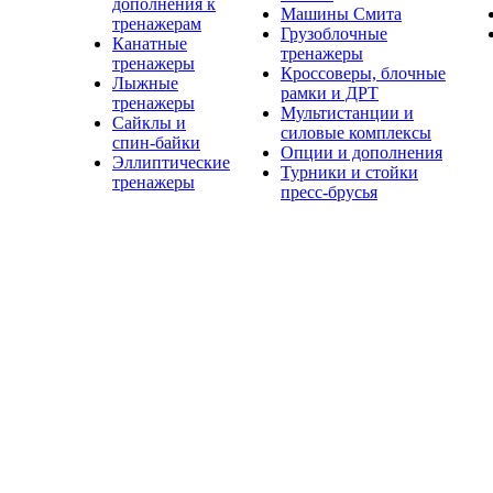
дополнения к
Машины Смита
тренажерам
Грузоблочные
Канатные
тренажеры
тренажеры
Кроссоверы, блочные
Лыжные
рамки и ДРТ
тренажеры
Мультистанции и
Сайклы и
силовые комплексы
спин-байки
Опции и дополнения
Эллиптические
Турники и стойки
тренажеры
пресс-брусья