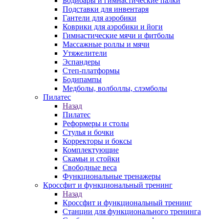
Бодибары и гимнастические палки
Подставки для инвентаря
Гантели для аэробики
Коврики для аэробики и йоги
Гимнастические мячи и фитболы
Массажные роллы и мячи
Утяжелители
Эспандеры
Степ-платформы
Бодипампы
Медболы, волболлы, слэмболы
Пилатес
Назад
Пилатес
Реформеры и столы
Стулья и бочки
Корректоры и боксы
Комплектующие
Скамьи и стойки
Свободные веса
Функциональные тренажеры
Кроссфит и функциональный тренинг
Назад
Кроссфит и функциональный тренинг
Станции для функционального тренинга