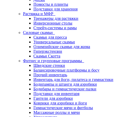
Помосты и плинты
Подставки для хранения
Растяжка и МФР
Тренажеры для растяжки
Инверсионные столы
Стрейч-системы и рамы
Силовые скамьи
Скамьи для пресса
Универсальные скамьи
Олимпийские скамьи для жима
Гиперэкстензии
Скамьи Скотта
Фитнес и групповые программы
Шведские стенки
Балансировочные платформы и босу
Прочий инвентарь
Инвентарь для йоги, пилатеса и гимнастики
Бодипампы и штанги для аэробики
Бодибары и гимнастические палки
Подставки для инвентаря
Гантели для аэробики
Коврики для аэробики и йоги
Гимнастические мячи и фитболы
Массажные роллы и мячи