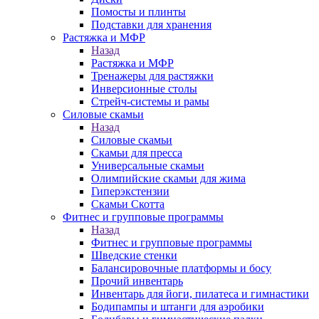
Помосты и плинты
Подставки для хранения
Растяжка и МФР
Назад
Растяжка и МФР
Тренажеры для растяжки
Инверсионные столы
Стрейч-системы и рамы
Силовые скамьи
Назад
Силовые скамьи
Скамьи для пресса
Универсальные скамьи
Олимпийские скамьи для жима
Гиперэкстензии
Скамьи Скотта
Фитнес и групповые программы
Назад
Фитнес и групповые программы
Шведские стенки
Балансировочные платформы и босу
Прочий инвентарь
Инвентарь для йоги, пилатеса и гимнастики
Бодипампы и штанги для аэробики