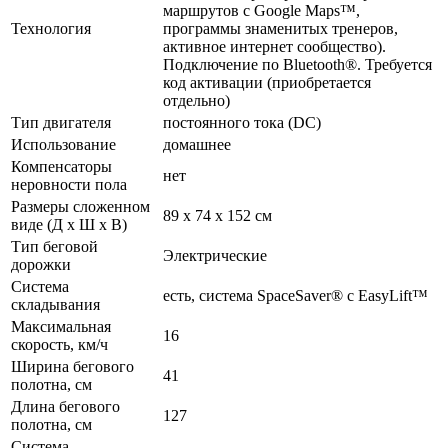
маршрутов с Google Maps™,
Технология
программы знаменитых тренеров,
активное интернет сообщество).
Подключение по Bluetooth®. Требуется
код активации (приобретается
отдельно)
Тип двигателя
постоянного тока (DC)
Использование
домашнее
Компенсаторы
нет
неровности пола
Размеры сложенном
89 х 74 х 152 см
виде (Д х Ш х В)
Тип беговой
Электрические
дорожки
Система
есть, система SpaceSaver® с EasyLift™
складывания
Максимальная
16
скорость, км/ч
Ширина бегового
41
полотна, см
Длина бегового
127
полотна, см
Система