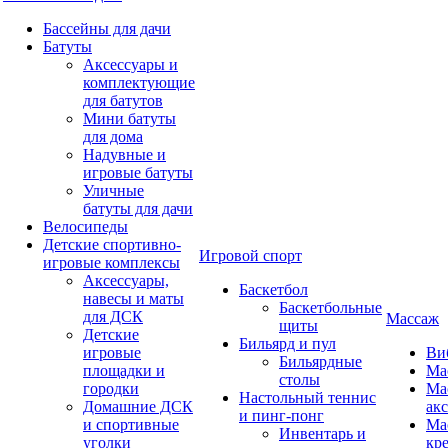
Бассейны для дачи
Батуты
Аксессуары и
комплектующие
для батутов
Мини батуты
для дома
Надувные и
игровые батуты
Уличные
батуты для дачи
Велосипеды
Детские спортивно-
Игровой спорт
игровые комплексы
Аксессуары,
Баскетбол
навесы и маты
Баскетбольные
для ДСК
Массаж
щиты
Детские
Бильярд и пул
игровые
Ви
Бильярдные
площадки и
Ма
столы
городки
Ма
Настольный теннис
Домашние ДСК
ак
и пинг-понг
и спортивные
Ма
Инвентарь и
уголки
кр