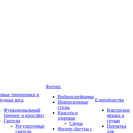
Фитнес
овые тренировки и
Виброплатформы
бодные веса
Единоборства
Инверсионные
столы
Функциональный
Боксерские
Красота и
тренинг и кроссфит
мешки и
здоровье
Гантели
груши
Сауны
Регулируемые
Перчатки
Фитнес-батуты с
гантели
для