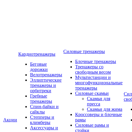
Силовые тренажеры
Кардиотренажеры
Блочные тренажеры
Беговые
Тренажеры со
дорожки
свободным весом
Велотренажеры
Мультистанции и
Эллиптические
многофункциональные
тренажеры и
тренажеры
орбитреки
Силовые скамьи
Сил
Гребные
Скамьи для
сво
тренажеры
пресса
Спин-байки и
Скамьи для жима
сайклы
Кроссоверы и блочные
Степперы и
Акции
рамы
климберы
Силовые рамы и
Аксессуары и
стойки