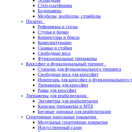
Эспандеры
Степ-платформы
Бодипампы
Медболы, волболлы, слэмболы
Пилатес
Реформеры и столы
Стулья и бочки
Корректоры и боксы
Комплектующие
Скамьи и стойки
Свободные веса
Функциональные тренажеры
Кроссфит и функциональный тренинг
Станции для функционального тренинга
Свободные веса для кроссфит
Инвентарь для кроссфит и функционального 
Тренажеры для кроссфит
Рамы для кроссфит
Тренажеры для реабилитации
Эргометры для реабилитации
Кинезио тренажеры и МТБ
Беговые дорожки для реабилитации
Спортивные напольные покрытия
Модульные спортивные покрытия
Искусственный газон