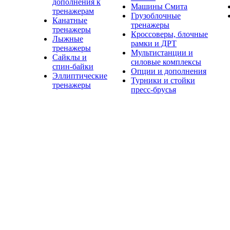
дополнения к
Машины Смита
тренажерам
Грузоблочные
Канатные
тренажеры
тренажеры
Кроссоверы, блочные
Лыжные
рамки и ДРТ
тренажеры
Мультистанции и
Сайклы и
силовые комплексы
спин-байки
Опции и дополнения
Эллиптические
Турники и стойки
тренажеры
пресс-брусья