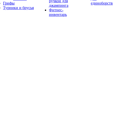
ручкой для
Грифы
единоборств
джампинга
Турники и брусья
Фитнес-
инвентарь