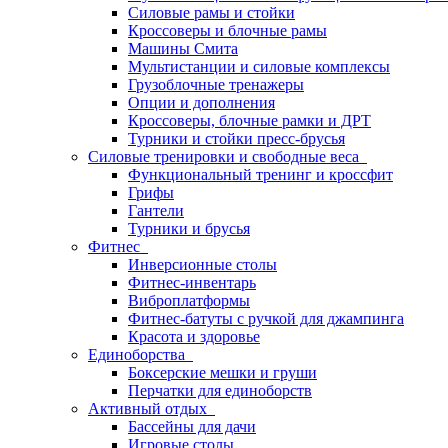
Силовые рамы и стойки
Кроссоверы и блочные рамы
Машины Смита
Мультистанции и силовые комплексы
Грузоблочные тренажеры
Опции и дополнения
Кроссоверы, блочные рамки и ДРТ
Турники и стойки пресс-брусья
Силовые тренировки и свободные веса
Функциональный тренинг и кроссфит
Грифы
Гантели
Турники и брусья
Фитнес
Инверсионные столы
Фитнес-инвентарь
Виброплатформы
Фитнес-батуты с ручкой для джампинга
Красота и здоровье
Единоборства
Боксерские мешки и груши
Перчатки для единоборств
Активный отдых
Бассейны для дачи
Игровые столы