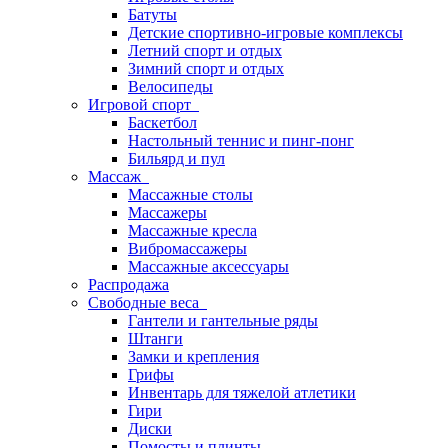
Батуты
Детские спортивно-игровые комплексы
Летний спорт и отдых
Зимний спорт и отдых
Велосипеды
Игровой спорт
Баскетбол
Настольный теннис и пинг-понг
Бильярд и пул
Массаж
Массажные столы
Массажеры
Массажные кресла
Вибромассажеры
Массажные аксессуары
Распродажа
Свободные веса
Гантели и гантельные ряды
Штанги
Замки и крепления
Грифы
Инвентарь для тяжелой атлетики
Гири
Диски
Помосты и плинты