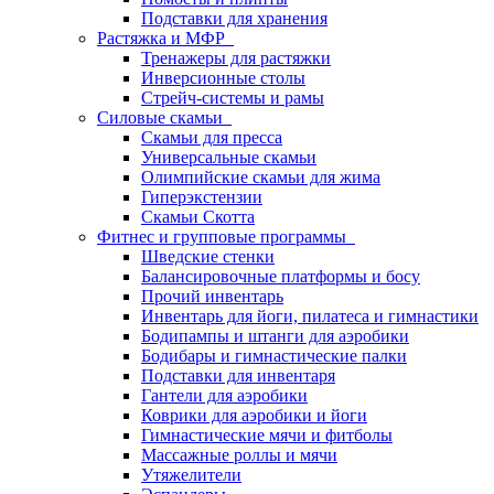
Подставки для хранения
Растяжка и МФР
Тренажеры для растяжки
Инверсионные столы
Стрейч-системы и рамы
Силовые скамьи
Скамьи для пресса
Универсальные скамьи
Олимпийские скамьи для жима
Гиперэкстензии
Скамьи Скотта
Фитнес и групповые программы
Шведские стенки
Балансировочные платформы и босу
Прочий инвентарь
Инвентарь для йоги, пилатеса и гимнастики
Бодипампы и штанги для аэробики
Бодибары и гимнастические палки
Подставки для инвентаря
Гантели для аэробики
Коврики для аэробики и йоги
Гимнастические мячи и фитболы
Массажные роллы и мячи
Утяжелители