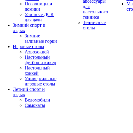
аксессуары
Песочницы и
Ма
для
домики
ст
настольного
Уличные ДСК
тенниса
для дачи
Теннисные
Зимний спорт и
столы
отдых
Зимние
заливные горки
Игровые столы
Аэрохоккей
Настольный
футбол и кикер
Настольный
хоккей
Универсальные
игровые столы
Летний спорт и
отдых
Веломобили
Самокаты