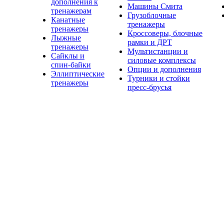
дополнения к
Машины Смита
тренажерам
Грузоблочные
Канатные
тренажеры
тренажеры
Кроссоверы, блочные
Лыжные
рамки и ДРТ
тренажеры
Мультистанции и
Сайклы и
силовые комплексы
спин-байки
Опции и дополнения
Эллиптические
Турники и стойки
тренажеры
пресс-брусья