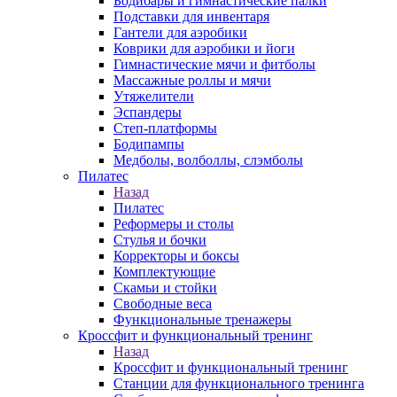
Бодибары и гимнастические палки
Подставки для инвентаря
Гантели для аэробики
Коврики для аэробики и йоги
Гимнастические мячи и фитболы
Массажные роллы и мячи
Утяжелители
Эспандеры
Степ-платформы
Бодипампы
Медболы, волболлы, слэмболы
Пилатес
Назад
Пилатес
Реформеры и столы
Стулья и бочки
Корректоры и боксы
Комплектующие
Скамьи и стойки
Свободные веса
Функциональные тренажеры
Кроссфит и функциональный тренинг
Назад
Кроссфит и функциональный тренинг
Станции для функционального тренинга