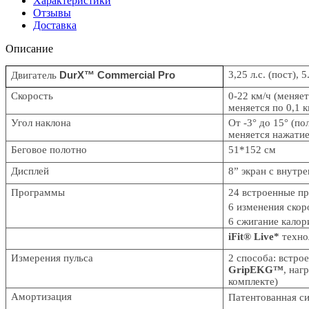
Характеристики
Отзывы
Доставка
Описание
DurX™ Commercial Pro
3,25 л.с. (пост), 
Двигатель
Скорость
0-22 км/ч (меняе
меняется по 0,1 к
Угол наклона
От -3° до 15° (п
меняется нажати
Беговое полотно
51*152 см
Дисплей
8
”
экран с внутр
Программы
24 встроенные п
6 изменения скор
6 сжигание калор
iFit® Live*
техно
Измерения пульса
2 способа: встро
Grip
EKG
™
, наг
комплекте)
Амортизация
Патентованная с