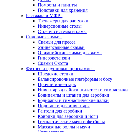
Помосты и плинты
Подставки для хранения
Растяжка и МФР
Тренажеры для растяжки
Инверсионные столы
Стрейч-системы и рамы
Силовые скамьи
Скамьи для пресса
Универсальные скамьи
Олимпийские скамьи для жима
Гиперэкстензии
Скамьи Скотта
Фитнес и групповые программы
Шведские стенки
Балансировочные платформы и босу
Прочий инвентарь
Инвентарь для йоги, пилатеса и гимнастики
Бодипампы и штанги для аэробики
Бодибары и гимнастические палки
Подставки для инвентаря
Гантели для аэробики
Коврики для аэробики и йоги
Гимнастические мячи и фитболы
Массажные роллы и мячи