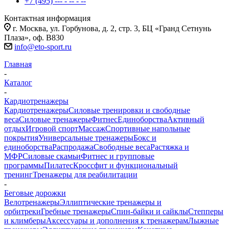
+7 (495) --- - -- - --
Контактная информация
г. Москва, ул. Горбунова, д. 2, стр. 3, БЦ «Гранд Сетнунь
Плаза», оф. В830
info@eto-sport.ru
Главная
-
Каталог
-
Кардиотренажеры
Кардиотренажеры
Силовые тренировки и свободные
веса
Силовые тренажеры
Фитнес
Единоборства
Активный
отдых
Игровой спорт
Массаж
Спортивные напольные
покрытия
Универсальные тренажеры
Бокс и
единоборства
Распродажа
Свободные веса
Растяжка и
МФР
Силовые скамьи
Фитнес и групповые
программы
Пилатес
Кроссфит и функциональный
тренинг
Тренажеры для реабилитации
-
Беговые дорожки
Велотренажеры
Эллиптические тренажеры и
орбитреки
Гребные тренажеры
Спин-байки и сайклы
Степперы
и климберы
Аксессуары и дополнения к тренажерам
Лыжные