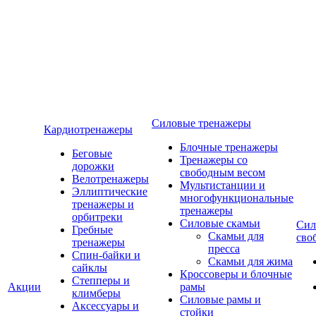
Силовые тренажеры
Кардиотренажеры
Блочные тренажеры
Беговые
Тренажеры со
дорожки
свободным весом
Велотренажеры
Мультистанции и
Эллиптические
многофункциональные
тренажеры и
тренажеры
орбитреки
Силовые скамьи
Сил
Гребные
Скамьи для
сво
тренажеры
пресса
Спин-байки и
Скамьи для жима
сайклы
Кроссоверы и блочные
Степперы и
Акции
рамы
климберы
Силовые рамы и
Аксессуары и
стойки