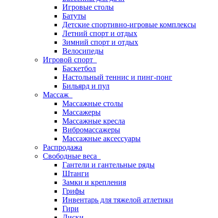
Игровые столы
Батуты
Детские спортивно-игровые комплексы
Летний спорт и отдых
Зимний спорт и отдых
Велосипеды
Игровой спорт
Баскетбол
Настольный теннис и пинг-понг
Бильярд и пул
Массаж
Массажные столы
Массажеры
Массажные кресла
Вибромассажеры
Массажные аксессуары
Распродажа
Свободные веса
Гантели и гантельные ряды
Штанги
Замки и крепления
Грифы
Инвентарь для тяжелой атлетики
Гири
Диски