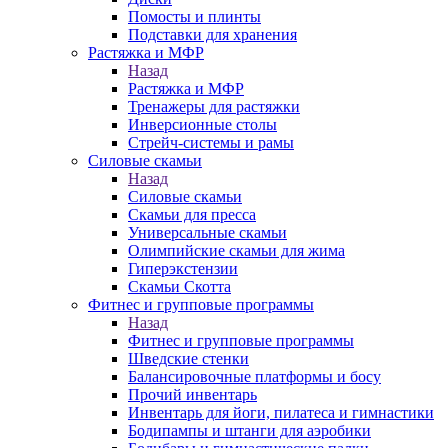
Помосты и плинты
Подставки для хранения
Растяжка и МФР
Назад
Растяжка и МФР
Тренажеры для растяжки
Инверсионные столы
Стрейч-системы и рамы
Силовые скамьи
Назад
Силовые скамьи
Скамьи для пресса
Универсальные скамьи
Олимпийские скамьи для жима
Гиперэкстензии
Скамьи Скотта
Фитнес и групповые программы
Назад
Фитнес и групповые программы
Шведские стенки
Балансировочные платформы и босу
Прочий инвентарь
Инвентарь для йоги, пилатеса и гимнастики
Бодипампы и штанги для аэробики