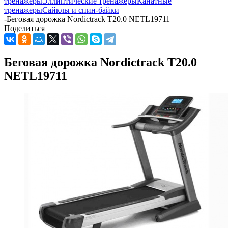
тренажеры
Эллиптические тренажеры
Канатные
тренажеры
Сайклы и спин-байки
-
Беговая дорожка Nordictrack T20.0 NETL19711
Поделиться
Беговая дорожка Nordictrack T20.0
NETL19711