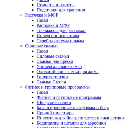
Помосты и плинты
Подставки для хранения
Растяжка и МФР
Назад
Растяжка и МФР
Тренажеры для растяжки
Инверсионные столы
Стрейч-системы и рамы
Силовые скамьи
Назад
Силовые скамьи
Скамьи для пресса
Универсальные скамьи
Олимпийские скамьи для жима
Гиперэкстензии
Скамьи Скотта
Фитнес и групповые программы
Назад
Фитнес и групповые программы
Шведские стенки
Балансировочные платформы и босу
Прочий инвентарь
Инвентарь для йоги, пилатеса и гимнастики
Бодипампы и штанги для аэробики