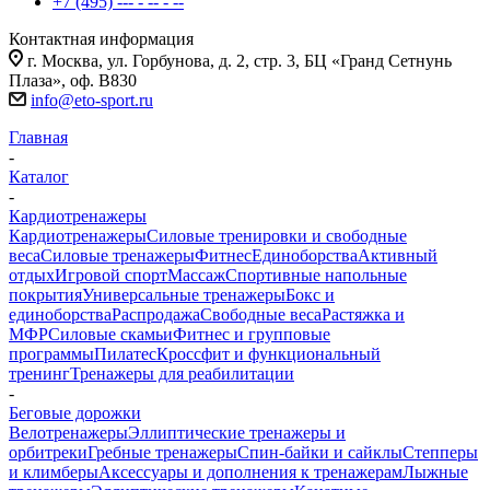
+7 (495) --- - -- - --
Контактная информация
г. Москва, ул. Горбунова, д. 2, стр. 3, БЦ «Гранд Сетнунь
Плаза», оф. В830
info@eto-sport.ru
Главная
-
Каталог
-
Кардиотренажеры
Кардиотренажеры
Силовые тренировки и свободные
веса
Силовые тренажеры
Фитнес
Единоборства
Активный
отдых
Игровой спорт
Массаж
Спортивные напольные
покрытия
Универсальные тренажеры
Бокс и
единоборства
Распродажа
Свободные веса
Растяжка и
МФР
Силовые скамьи
Фитнес и групповые
программы
Пилатес
Кроссфит и функциональный
тренинг
Тренажеры для реабилитации
-
Беговые дорожки
Велотренажеры
Эллиптические тренажеры и
орбитреки
Гребные тренажеры
Спин-байки и сайклы
Степперы
и климберы
Аксессуары и дополнения к тренажерам
Лыжные