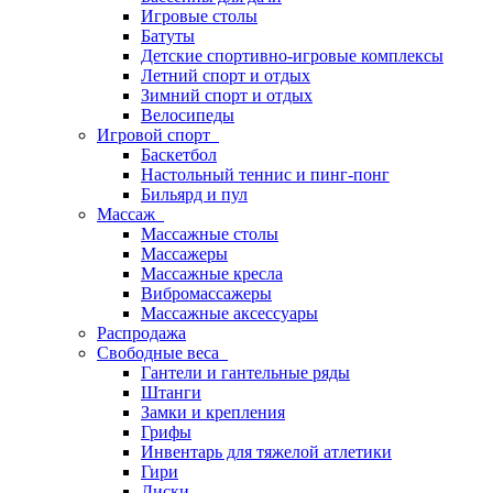
Игровые столы
Батуты
Детские спортивно-игровые комплексы
Летний спорт и отдых
Зимний спорт и отдых
Велосипеды
Игровой спорт
Баскетбол
Настольный теннис и пинг-понг
Бильярд и пул
Массаж
Массажные столы
Массажеры
Массажные кресла
Вибромассажеры
Массажные аксессуары
Распродажа
Свободные веса
Гантели и гантельные ряды
Штанги
Замки и крепления
Грифы
Инвентарь для тяжелой атлетики
Гири
Диски