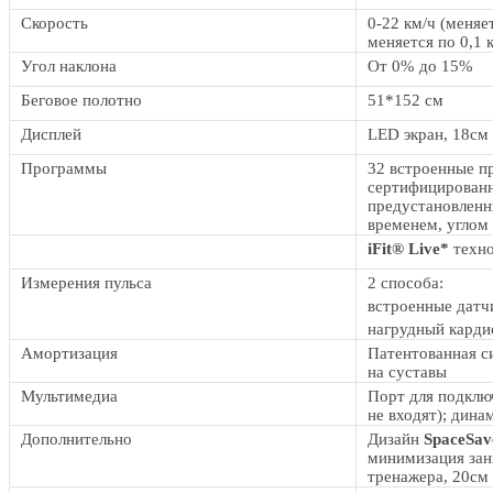
Скорость
0-22 км/ч (меняе
меняется по 0,1 
Угол наклона
От 0% до 15%
Беговое полотно
51*152 см
Дисплей
LED экран, 18см
Программы
32 встроенные п
сертифицированн
предустановленн
временем, углом
iFit® Live*
техно
Измерения пульса
2 способа:
встроенные датч
нагрудный карди
Амортизация
Патентованная 
на суставы
Мультимедиа
Порт для подкл
не входят); дин
Дополнительно
Дизайн
SpaceSa
минимизация зан
тренажера, 20см