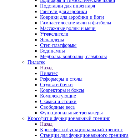
Бодибары и гимнастические палки
Подставки для инвентаря
Гантели для аэробики
Коврики для аэробики и йоги
Гимнастические мячи и фитболы
Массажные роллы и мячи
Утяжелители
Эспандеры
Степ-платформы
Бодипампы
Медболы, волболлы, слэмболы
Пилатес
Назад
Пилатес
Реформеры и столы
Стулья и бочки
Корректоры и боксы
Комплектующие
Скамьи и стойки
Свободные веса
Функциональные тренажеры
Кроссфит и функциональный тренинг
Назад
Кроссфит и функциональный тренинг
Станции для функционального тренинга