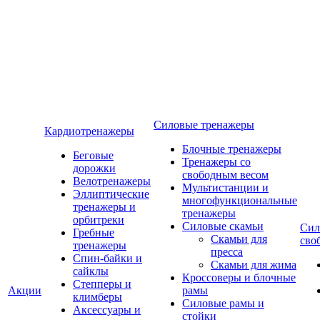
Силовые тренажеры
Кардиотренажеры
Блочные тренажеры
Беговые
Тренажеры со
дорожки
свободным весом
Велотренажеры
Мультистанции и
Эллиптические
многофункциональные
тренажеры и
тренажеры
орбитреки
Силовые скамьи
Сил
Гребные
Скамьи для
сво
тренажеры
пресса
Спин-байки и
Скамьи для жима
сайклы
Кроссоверы и блочные
Степперы и
Акции
рамы
климберы
Силовые рамы и
Аксессуары и
стойки