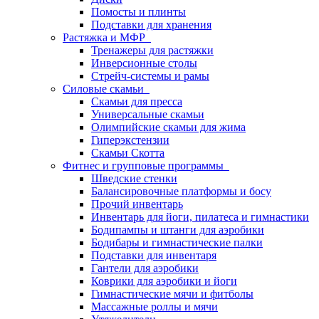
Помосты и плинты
Подставки для хранения
Растяжка и МФР
Тренажеры для растяжки
Инверсионные столы
Стрейч-системы и рамы
Силовые скамьи
Скамьи для пресса
Универсальные скамьи
Олимпийские скамьи для жима
Гиперэкстензии
Скамьи Скотта
Фитнес и групповые программы
Шведские стенки
Балансировочные платформы и босу
Прочий инвентарь
Инвентарь для йоги, пилатеса и гимнастики
Бодипампы и штанги для аэробики
Бодибары и гимнастические палки
Подставки для инвентаря
Гантели для аэробики
Коврики для аэробики и йоги
Гимнастические мячи и фитболы
Массажные роллы и мячи