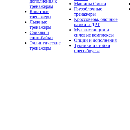
дополнения к
Машины Смита
тренажерам
Грузоблочные
Канатные
тренажеры
тренажеры
Кроссоверы, блочные
Лыжные
рамки и ДРТ
тренажеры
Мультистанции и
Сайклы и
силовые комплексы
спин-байки
Опции и дополнения
Эллиптические
Турники и стойки
тренажеры
пресс-брусья