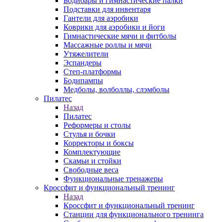
Бодибары и гимнастические палки
Подставки для инвентаря
Гантели для аэробики
Коврики для аэробики и йоги
Гимнастические мячи и фитболы
Массажные роллы и мячи
Утяжелители
Эспандеры
Степ-платформы
Бодипампы
Медболы, волболлы, слэмболы
Пилатес
Назад
Пилатес
Реформеры и столы
Стулья и бочки
Корректоры и боксы
Комплектующие
Скамьи и стойки
Свободные веса
Функциональные тренажеры
Кроссфит и функциональный тренинг
Назад
Кроссфит и функциональный тренинг
Станции для функционального тренинга