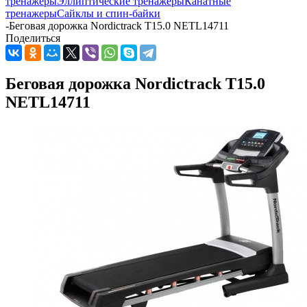
тренажеры
Эллиптические тренажеры
Канатные
тренажеры
Сайклы и спин-байки
-
Беговая дорожка Nordictrack T15.0 NETL14711
Поделиться
Беговая дорожка Nordictrack T15.0
NETL14711