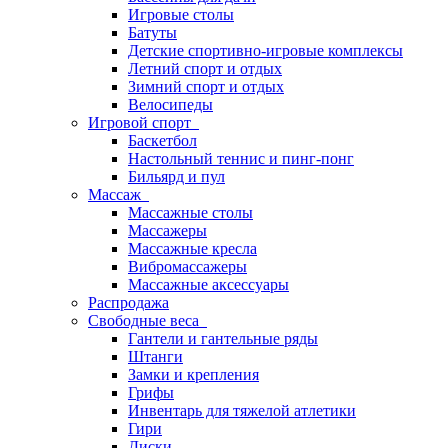
Игровые столы
Батуты
Детские спортивно-игровые комплексы
Летний спорт и отдых
Зимний спорт и отдых
Велосипеды
Игровой спорт
Баскетбол
Настольный теннис и пинг-понг
Бильярд и пул
Массаж
Массажные столы
Массажеры
Массажные кресла
Вибромассажеры
Массажные аксессуары
Распродажа
Свободные веса
Гантели и гантельные ряды
Штанги
Замки и крепления
Грифы
Инвентарь для тяжелой атлетики
Гири
Диски