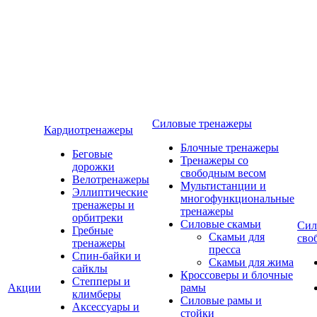
Силовые тренажеры
Кардиотренажеры
Блочные тренажеры
Беговые
Тренажеры со
дорожки
свободным весом
Велотренажеры
Мультистанции и
Эллиптические
многофункциональные
тренажеры и
тренажеры
орбитреки
Силовые скамьи
Сил
Гребные
Скамьи для
сво
тренажеры
пресса
Спин-байки и
Скамьи для жима
сайклы
Кроссоверы и блочные
Степперы и
Акции
рамы
климберы
Силовые рамы и
Аксессуары и
стойки