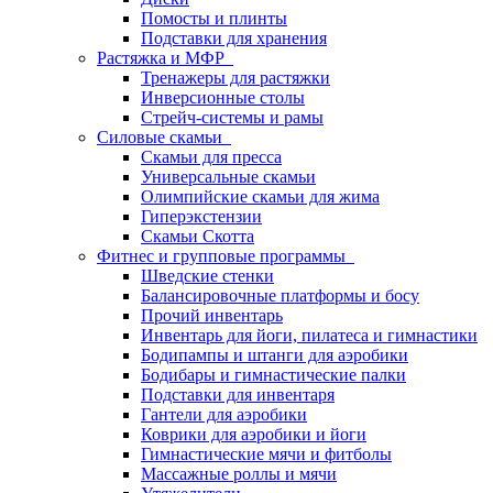
Помосты и плинты
Подставки для хранения
Растяжка и МФР
Тренажеры для растяжки
Инверсионные столы
Стрейч-системы и рамы
Силовые скамьи
Скамьи для пресса
Универсальные скамьи
Олимпийские скамьи для жима
Гиперэкстензии
Скамьи Скотта
Фитнес и групповые программы
Шведские стенки
Балансировочные платформы и босу
Прочий инвентарь
Инвентарь для йоги, пилатеса и гимнастики
Бодипампы и штанги для аэробики
Бодибары и гимнастические палки
Подставки для инвентаря
Гантели для аэробики
Коврики для аэробики и йоги
Гимнастические мячи и фитболы
Массажные роллы и мячи