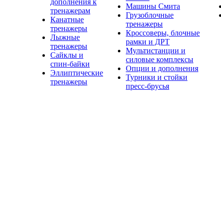
дополнения к
Машины Смита
тренажерам
Грузоблочные
Канатные
тренажеры
тренажеры
Кроссоверы, блочные
Лыжные
рамки и ДРТ
тренажеры
Мультистанции и
Сайклы и
силовые комплексы
спин-байки
Опции и дополнения
Эллиптические
Турники и стойки
тренажеры
пресс-брусья