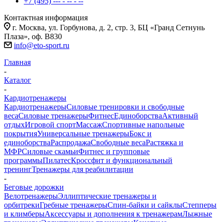
+7 (495) --- - -- - --
Контактная информация
г. Москва, ул. Горбунова, д. 2, стр. 3, БЦ «Гранд Сетнунь
Плаза», оф. В830
info@eto-sport.ru
Главная
-
Каталог
-
Кардиотренажеры
Кардиотренажеры
Силовые тренировки и свободные
веса
Силовые тренажеры
Фитнес
Единоборства
Активный
отдых
Игровой спорт
Массаж
Спортивные напольные
покрытия
Универсальные тренажеры
Бокс и
единоборства
Распродажа
Свободные веса
Растяжка и
МФР
Силовые скамьи
Фитнес и групповые
программы
Пилатес
Кроссфит и функциональный
тренинг
Тренажеры для реабилитации
-
Беговые дорожки
Велотренажеры
Эллиптические тренажеры и
орбитреки
Гребные тренажеры
Спин-байки и сайклы
Степперы
и климберы
Аксессуары и дополнения к тренажерам
Лыжные