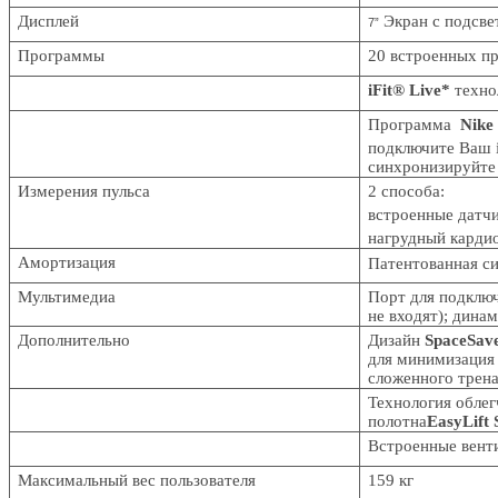
Дисплей
Экран с подсве
7”
Программы
20
встроенных пр
iFit® Live*
техно
Программа
Nike
подключите Ваш i
синхронизируйте 
Измерения пульса
2 способа:
встроенные датчи
нагрудный карди
Амортизация
Патентованная с
Мультимедиа
Порт для подклю
не входят); дина
Дополнительно
Дизайн
SpaceSav
для минимизация
сложенного трен
Технология облег
полотна
EasyLift 
Встроенные вен
Максимальный вес пользователя
15
9
кг