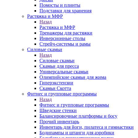
Помосты и плинты
Подставки для хранения
Растяжка и МФР
Назад
Растяжка и МФР
Тренажеры для растяжки
Инверсионные столы
Стрейч-системы и рамы
Силовые скамьи
Назад
Силовые скамьи
Скамьи для пресса
Универсальные скамьи
Олимпийские скамьи для жима
Гиперэкстензии
Скамьи Скотта
Фитнес и групповые программы
Назад
Фитнес и групповые программы
Шведские стенки
Балансировочные платформы и босу
Прочий инвентарь
Инвентарь для йоги, пилатеса и гимнастики
Бодипампы и штанги для аэробики